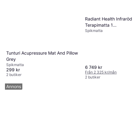
Radiant Health Infraröd
Terapimatta 1
Spikmatta
Förpackningar
Tunturi Acupressure Mat And Pillow
Grey
Spikmatta
6 749 kr
299 kr
Från 2 325 kr/mån
2 butiker
2 butiker
Annons