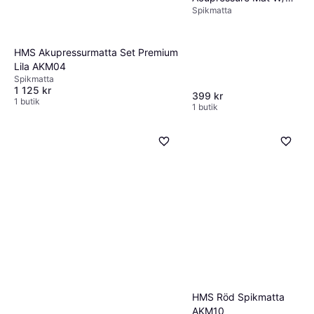
Spikmatta
Pillow Black ONESIZE
HMS Akupressurmatta Set Premium
Lila AKM04
Spikmatta
1 125 kr
399 kr
1 butik
1 butik
HMS Röd Spikmatta
AKM10