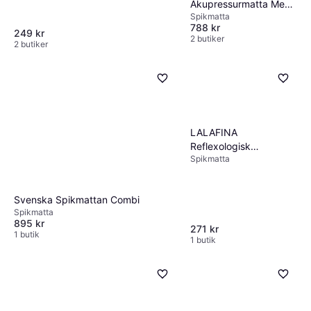
Akupressurmatta Med
Spikmatta
Kudde C301ACC001
788 kr
249 kr
2 butiker
2 butiker
LALAFINA
Reflexologisk
Spikmatta
Träningsmatta För
Fottrycksmassage
Svenska Spikmattan Combi
Spikmatta
895 kr
271 kr
1 butik
1 butik