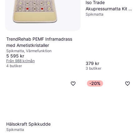
Iso Trade
Akupressurmatta Kit 4-
Spikmatta
Delar
TrendRehab PEMF Inframadrass
med Ametistkristaller
Spikmatta, Värmefunktion
5 595 kr
Från 988 kr/mån
379 kr
4 butiker
3 butiker
-20%
Hälsokraft Spikkudde
Spikmatta