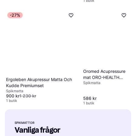
1 butik
-27%
Oromed Acupressure
mat ORO-HEALTH
Ergoleben Akupressur Matta Och
Spikmatta
colour green
Kudde Premiumset
Spikmatta
900 kr
1 230 kr
586 kr
1 butik
1 butik
SPIKMATTOR
Vanliga frågor