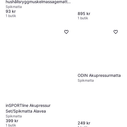
hushållsryggmuskelmassagemattor,
Spikmatta
liten resestorlek, miljövänlig
93 kr
akupressurkudde hjälper till att
895 kr
1 butik
1 butik
släppa muskler för huvud rygg hals
ODIN Akupressurmatta
Spikmatta
inSPORTline Akupressur
Set/Spikmatta Alavea
Spikmatta
399 kr
249 kr
1 butik