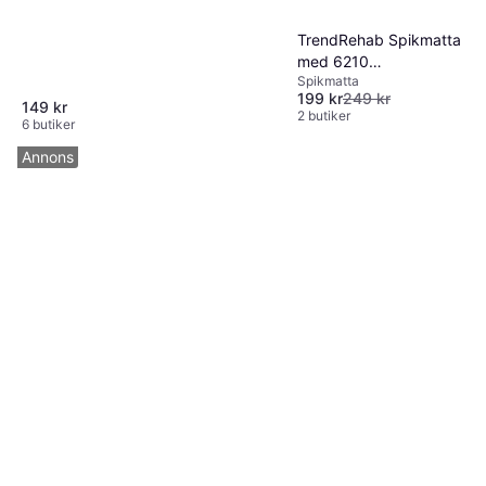
TrendRehab Spikmatta
med 6210
Spikmatta
akupressurpiggar
199 kr
249 kr
149 kr
2 butiker
6 butiker
Annons