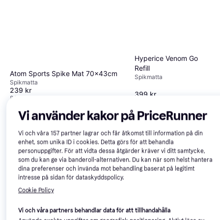
Hyperice Venom Go
Refill
Atom Sports Spike Mat 70x43cm
Spikmatta
Spikmatta
239 kr
399 kr
8 butiker
4 butiker
Vi använder kakor på PriceRunner
Trendande
Vi och våra
157
partner lagrar och får åtkomst till information på din
enhet, som unika ID i cookies. Detta görs för att behandla
personuppgifter. För att vidta dessa åtgärder kräver vi ditt samtycke,
som du kan ge via banderoll-alternativen. Du kan när som helst hantera
dina preferenser och invända mot behandling baserat på legitimt
intresse på sidan för dataskyddspolicy.
Cookie Policy
Shakti Shaktikudde
5
Spikmatta
Vi och våra partners behandlar data för att tillhandahålla