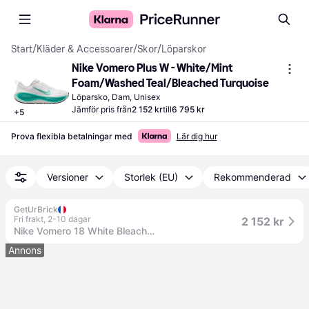
Start
/
Kläder & Accessoarer
/
Skor
/
Löparskor
Nike Vomero Plus W - White/Mint 
Foam/Washed Teal/Bleached Turquoise
Löparsko, Dam, Unisex
Jämför pris från
2 152 kr
till
6 795 kr
+
5
Prova flexibla betalningar med
Lär dig hur
Versioner
Storlek (EU)
Rekommenderad
GetUrBrick
Fri frakt
,
2-10 dagar
2 152 kr
Nike Vomero 18 White Bleached Turquoise (Women's) - 40.5 / Standard
Annons