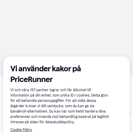
Vi använder kakor på
PriceRunner
Relaterade produkter
Vi har plockat fram ett urval av produkter som kanske skulle 
Vi och våra
157
partner lagrar och får åtkomst till
information på din enhet, som unika ID i cookies. Detta görs
intressera dig.
Visa alla
för att behandla personuppgifter. För att vidta dessa
åtgärder kräver vi ditt samtycke, som du kan ge via
banderoll-alternativen. Du kan när som helst hantera dina
-11%
Trendande
preferenser och invända mot behandling baserat på legitimt
intresse på sidan för dataskyddspolicy.
Cookie Policy