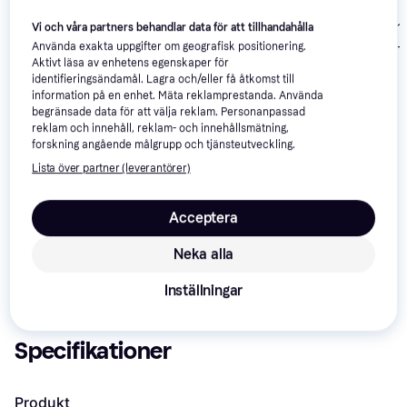
Nike Vomero 18 -
4.7
Nike Vomero 1
Vi och våra partners behandlar data för att tillhandahålla
Nike Vomero Plus M -
Svart
W Löparskor -
Black/Metallic Dark
Använda exakta uppgifter om geografisk positionering.
Black/Summit
Aktivt läsa av enhetens egenskaper för
Grey/Cool Grey/Dark
1 149 kr
1 399 kr
1 289 kr
identifieringsändamål. Lagra och/eller få åtkomst till
White Coconut
Smoke Grey
information på en enhet. Mäta reklamprestanda. Använda
Milk
begränsade data för att välja reklam. Personanpassad
Om produkten
reklam och innehåll, reklam- och innehållsmätning,
forskning angående målgrupp och tjänsteutveckling.
Lägsta pris på 
Nike Vomero Plus W - White/Mint 
Lista över partner (leverantörer)
Foam/Washed Teal/Bleached Turquoise
 är 
2 152 kr
, 
vilket är det billigaste priset just nu hos 1 butik.
Acceptera
Jämför:
Nike Skor
Neka alla
Nike Löparskor
Inställningar
Specifikationer
Produkt