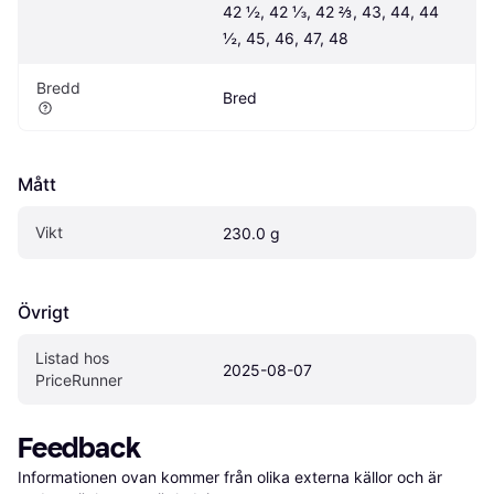
42 ½, 42 ⅓, 42 ⅔, 43, 44, 44 
½, 45, 46, 47, 48
Bredd
Bred
Mått
Vikt
230.0 g
Övrigt
Listad hos 
2025-08-07
PriceRunner
Feedback
Informationen ovan kommer från olika externa källor och är 