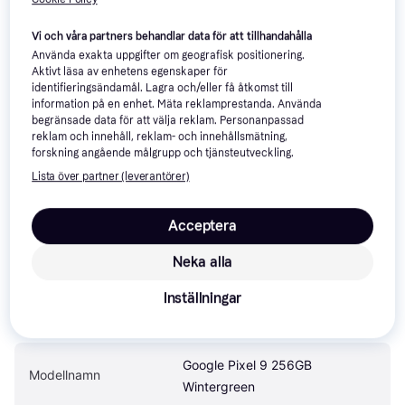
Vi och våra partners behandlar data för att tillhandahålla
Använda exakta uppgifter om geografisk positionering.
Aktivt läsa av enhetens egenskaper för
Om produkten
identifieringsändamål. Lagra och/eller få åtkomst till
information på en enhet. Mäta reklamprestanda. Använda
begränsade data för att välja reklam. Personanpassad
Lägsta pris på 
Google Pixel 9 256GB Wintergreen
 är 
-
, 
reklam och innehåll, reklam- och innehållsmätning,
vilket är det billigaste priset just nu hos 1 butik.
forskning angående målgrupp och tjänsteutveckling.
Jämför:
Lista över partner (leverantörer)
Google Mobiltelefoner
Acceptera
Neka alla
Specifikationer
Inställningar
Produkt
Google Pixel 9 256GB 
Modellnamn
Wintergreen