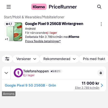
Start
/
Mobil & Wearables
/
Mobiltelefoner
Google Pixel 9 256GB Wintergreen
4,1
Android
För närvarande
ej i lager
Delbetala från 3 789 kr/mån med
+
1
Prova flexibla betalningar*
Versioner
Rekommenderad
Pris med frakt
Telefonshoppen
5.0
(21)
Ej i lager
11 000 kr
Google Pixel 9 5G 256GB - Grön
Eller 3 789 kr/mån
Annons