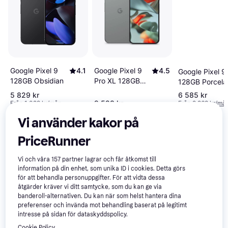
Google Pixel 9
4.5
Google Pixel 9
4.1
Google Pixel 9
Pro XL 128GB
128GB Obsidian
128GB Porcela
Hazel
5 829 kr
6 585 kr
9 528 kr
Från 1 029 kr/mån
Från 2 268 kr/må
Vi använder kakor på
Recensioner
PriceRunner
Vi och våra
157
partner lagrar och får åtkomst till
information på din enhet, som unika ID i cookies. Detta görs
för att behandla personuppgifter. För att vidta dessa
åtgärder kräver vi ditt samtycke, som du kan ge via
banderoll-alternativen. Du kan när som helst hantera dina
preferenser och invända mot behandling baserat på legitimt
intresse på sidan för dataskyddspolicy.
Cookie Policy