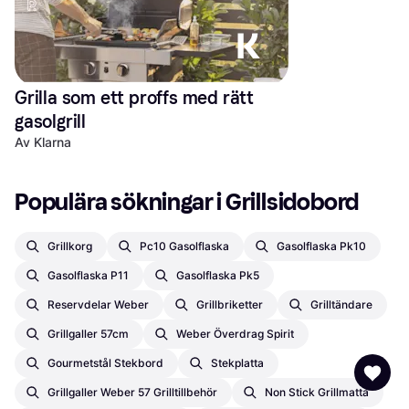
Grilla som ett proffs med rätt 
gasolgrill
Av Klarna
Populära sökningar i Grillsidobord
Grillkorg
Pc10 Gasolflaska
Gasolflaska Pk10
Gasolflaska P11
Gasolflaska Pk5
Reservdelar Weber
Grillbriketter
Grilltändare
Grillgaller 57cm
Weber Överdrag Spirit
Gourmetstål Stekbord
Stekplatta
Grillgaller Weber 57 Grilltillbehör
Non Stick Grillmatta