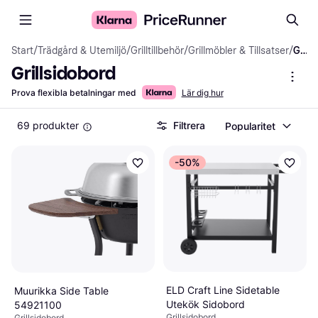
Start
/
Trädgård & Utemiljö
/
Grilltillbehör
/
Grillmöbler & Tillsatser
/
Grillsidobord
Grillsidobord
Prova flexibla betalningar med
Lär dig hur
69 produkter
Filtrera
Popularitet
-50%
ELD Craft Line Sidetable
Muurikka Side Table
Utekök Sidobord
54921100
Grillsidobord
Grillsidobord