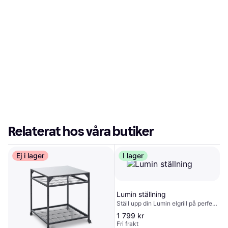
Relaterat hos våra butiker
Ej i lager
I lager
Lumin ställning
Ställ upp din Lumin elgrill på perfekt
höjd med detta robusta och
1 799 kr
lättmonterade stativ. Sidoskenorna
Fri frakt
på stativet har två inbyggda