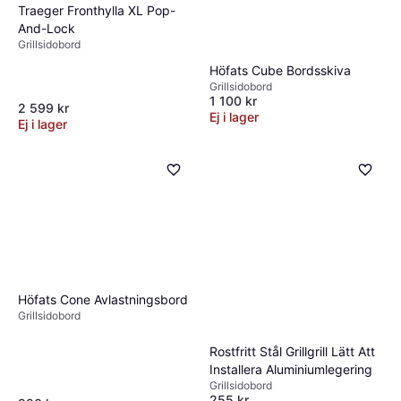
Traeger Fronthylla XL Pop-
And-Lock
Grillsidobord
Höfats Cube Bordsskiva
Grillsidobord
1 100 kr
2 599 kr
Ej i lager
Ej i lager
Höfats Cone Avlastningsbord
Grillsidobord
Rostfritt Stål Grillgrill Lätt Att
Installera Aluminiumlegering
Grillsidobord
255 kr