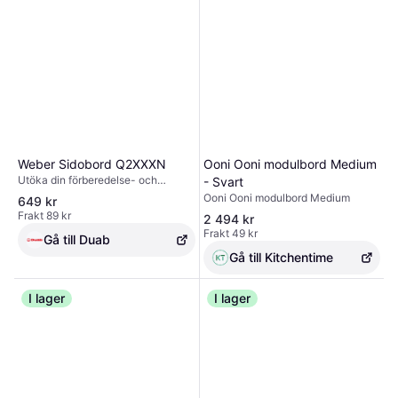
låsbara hjul står ditt bord stadigt
medan du lagar mat.Bänkyta 80 x
80 cm, höjd 90 cm.
Weber Sidobord Q2XXXN
Ooni Ooni modulbord Medium
Utöka din förberedelse- och
- Svart
serveringsyta med avtagbara
Ooni Ooni modulbord Medium
649 kr
sidobord till din Weber® Q®-grill.
Frakt 89 kr
2 494 kr
Varje bord har redskapskrokar för
Frakt 49 kr
enkel åtkomst till redskap och
Gå till Duab
tillbehör. När du är klar med
Gå till Kitchentime
matlagningen tar du loss borden
och förvarar dem i lådan under
grillen för bekvämlighet och
I lager
I lager
portabilitet.