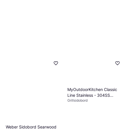
MyOutdoorKitchen Classic
Line Stainless - 304SS
Grillsidobord
Detachable Side Table with
Handle
Weber Sidobord Searwood