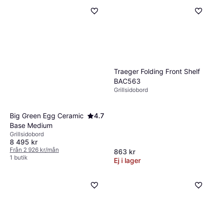
Traeger Folding Front Shelf
BAC563
Grillsidobord
Big Green Egg Ceramic
4.7
Base Medium
Grillsidobord
8 495 kr
Från 2 926 kr/mån
863 kr
1 butik
Ej i lager