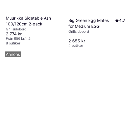
Muurikka Sidetable Ash
Big Green Egg Mates
4.7
100/120cm 2-pack
for Medium EGG
Grillsidobord
Grillsidobord
2 774 kr
Från 956 kr/mån
2 655 kr
8 butiker
4 butiker
Annons