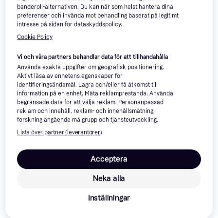
Weber SmokeFire Sidobord
banderoll-alternativen. Du kan när som helst hantera dina
7001
preferenser och invända mot behandling baserat på legitimt
Grillsidobord
intresse på sidan för dataskyddspolicy.
399 kr
749 kr
4 butiker
Cookie Policy
2 butiker
Vi och våra partners behandlar data för att tillhandahålla
Använda exakta uppgifter om geografisk positionering.
Aktivt läsa av enhetens egenskaper för
identifieringsändamål. Lagra och/eller få åtkomst till
information på en enhet. Mäta reklamprestanda. Använda
begränsade data för att välja reklam. Personanpassad
reklam och innehåll, reklam- och innehållsmätning,
forskning angående målgrupp och tjänsteutveckling.
Lista över partner (leverantörer)
Acceptera
Neka alla
Inställningar