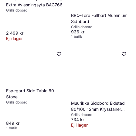
Extra Avlasningsyta BAC766
Grillsidobord
BBQ-Toro Fällbart Aluminium
Sidobord
Grillsidobord
936 kr
2 499 kr
1 butik
Ej i lager
Espegard Side Table 60
Stone
Grillsidobord
Muurikka Sidobord Eldstad
80/100 12mm Kryssfaner
Grillsidobord
Nötbrun
734 kr
849 kr
Ej i lager
1 butik