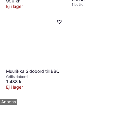
990 kr
1 butik
Ej i lager
Muurikka Sidobord till BBQ
Grillsidobord
1 488 kr
Ej i lager
Annons