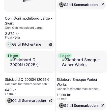
redskapskrokar och passar till
Gå till Sommarboden
Weber Works snap on tillbehör.
Stativet har en förvaringshylla för
att förvara grilltillbehör nära till
Ooni Ooni modulbord Large -
hands, med ytterliggare två
Svart
inbyggda krokar för att hänga upp
Ooni Ooni modulbord Large
grillgallren när de inte används.
2 879 kr
Frakt 49 kr
Gå till Kitchentime
I lager
I lager
Sidobord Q 2000N (2025-)
Sidobord Smoque Weber
Gör plats för förberedelser och
Works
servering med avtagbara sidobord
Gör plats för förberedelser och
649 kr
till din Weber® Q®-grill. Varje bord
servering på din Searwood®-
Fri frakt
1 099 kr
har redskapskrokar för enkel
träpelletsgrill eller Weber Smoque-
Fri frakt
åtkomst till redskap och tillbehör.
Gå till Sommarboden
rökgrill med träpellets med ett
När du är klar med matlagningen tar
Weber Works-sidobord med
Gå till Sommarboden
du loss borden och förvarar dem i
tvåsidig skärbräda som ingår. Det