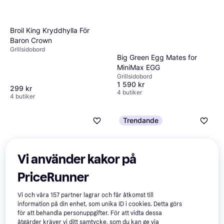
Broil King Kryddhylla För
Baron Crown
Grillsidobord
Big Green Egg Mates for
MiniMax EGG
Grillsidobord
1 590 kr
299 kr
4 butiker
4 butiker
Trendande
Vi använder kakor på
PriceRunner
Weber Side Table Q 1000
Vi och våra
157
partner lagrar och får åtkomst till
Series 6527
information på din enhet, som unika ID i cookies. Detta görs
Grillsidobord
för att behandla personuppgifter. För att vidta dessa
åtgärder kräver vi ditt samtycke, som du kan ge via