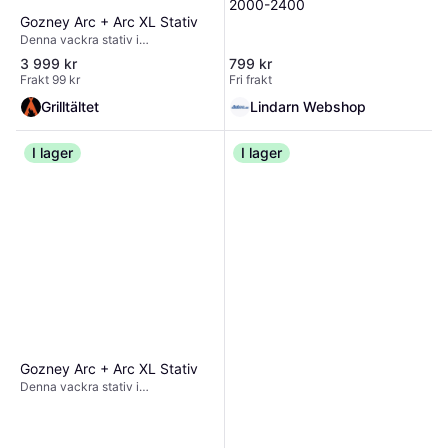
2000-2400
2800N+, Q 1000, Q 1200, Q 2000
Gozney Arc + Arc XL Stativ
och Q 2200
Denna vackra stativ i
pulverlackerat stål för Gozney
3 999 kr
799 kr
Arc/Arc XL höjer din ugn till rätt
Frakt 99 kr
Fri frakt
ergonomisk arbetsnivå. Ställningen
är lätt att montera, stadigt
Grilltältet
Lindarn Webshop
konstruerad och lätt att manövrera,
så din pizzaugn kan stå stadigt
både på terrassen eller i
I lager
I lager
trädgården.
Gozney Arc + Arc XL Stativ
Denna vackra stativ i
pulverlackerat stål för Gozney
Arc/Arc XL höjer din ugn till rätt
ergonomisk arbetsnivå. Ställningen