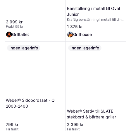
är lätt att montera, stadigt
konstruerad och lätt att manövrera,
Benställning i metall till Oval
så din pizzaugn kan stå stadigt
Junior
både på terrassen eller i
trädgården.
Kraftig benställning i metall till din
3 999 kr
Oval Junor. Ger grillen en bra
1 375 kr
Frakt 99 kr
arbetshöjd och är utrustad med
(låsbara) hjul av hög kvalitet för
Grilltältet
Grillhouse
enkel förflyttning av grillen. Går att
komplettera med fällbara sidobord
Ingen lagerinfo
(extra tillbehör).
Ingen lagerinfo
Weber® Sidobordsset - Q
2000-2400
Weber® Stativ till SLATE
stekbord & bärbara grillar
799 kr
2 399 kr
Fri frakt
Fri frakt