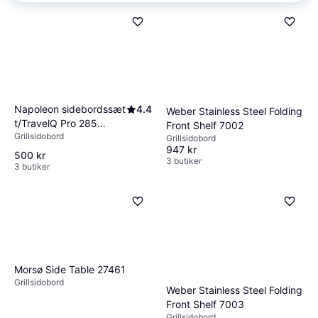
Napoleon sidebordssæt
4.4
Weber Stainless Steel Folding
t/TravelQ Pro 285
Front Shelf 7002
Grillsidobord
70124
Grillsidobord
947 kr
500 kr
3 butiker
3 butiker
Morsø Side Table 27461
Grillsidobord
Weber Stainless Steel Folding
Front Shelf 7003
Grillsidobord