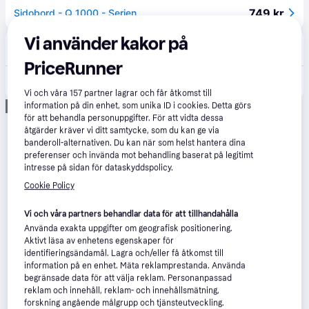
749 kr
Sidobord - Q 1000 - Serien
Vi använder kakor på
Weber
Lägst pris
PriceRunner
749 kr
Sidobordskit
Vi och våra
157
partner lagrar och får åtkomst till
Annons
information på din enhet, som unika ID i cookies. Detta görs
för att behandla personuppgifter. För att vidta dessa
åtgärder kräver vi ditt samtycke, som du kan ge via
banderoll-alternativen. Du kan när som helst hantera dina
preferenser och invända mot behandling baserat på legitimt
intresse på sidan för dataskyddspolicy.
Cookie Policy
Vi och våra partners behandlar data för att tillhandahålla
Använda exakta uppgifter om geografisk positionering.
Aktivt läsa av enhetens egenskaper för
identifieringsändamål. Lagra och/eller få åtkomst till
information på en enhet. Mäta reklamprestanda. Använda
begränsade data för att välja reklam. Personanpassad
reklam och innehåll, reklam- och innehållsmätning,
forskning angående målgrupp och tjänsteutveckling.