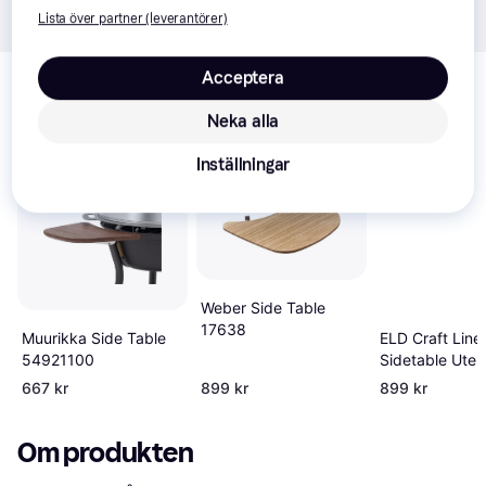
Lista över partner (leverantörer)
Relaterade produkter
Acceptera
Vi har plockat fram ett urval av produkter som kanske skulle 
Neka alla
intressera dig.
Visa alla
Inställningar
-50%
Weber Side Table
17638
ELD Craft Line
Muurikka Side Table
Sidetable Ute
54921100
Sidobord
667 kr
899 kr
899 kr
Om produkten