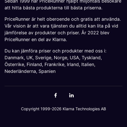
Sedan 1999 har PriceRunner hjälpt miljontals besökare
att hitta bästa produkterna till bästa priserna.
PriceRunner är helt oberoende och gratis att använda.
Vår vision är att vara tjänsten du alltid kan lita på vid
jämförelse av produkter och priser. År 2022 blev
PriceRunner en del av Klarna.
Du kan jämföra priser och produkter med oss i:
Danmark
,
UK
,
Sverige
,
Norge
,
USA
,
Tyskland
,
Österrike
,
Finland
,
Frankrike
,
Irland
,
Italien
,
Nederländerna
,
Spanien
Copyright 1999-2026 Klarna Technologies AB