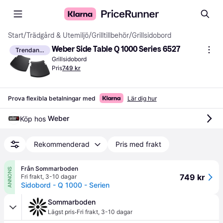
Start
/
Trädgård & Utemiljö
/
Grilltillbehör
/
Grillsidobord
Weber Side Table Q 1000 Series 6527
Trendande
Grillsidobord
Pris
749 kr
Prova flexibla betalningar med
Lär dig hur
Weber
Köp hos 
Rekommenderad
Pris med frakt
Från Sommarboden
ANNONS
749 kr
Fri frakt
,
3-10 dagar
Sidobord - Q 1000 - Serien
Sommarboden
·
Lägst pris
Fri frakt
,
3-10 dagar