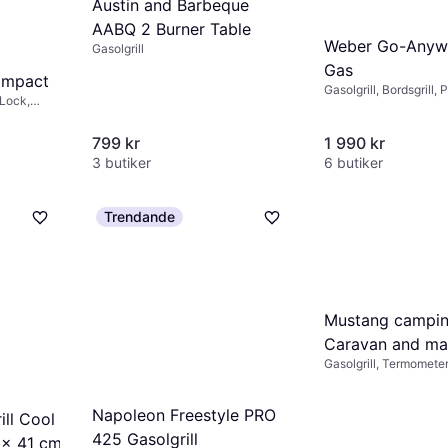
Austin and Barbeque
AABQ 2 Burner Table
Weber Go-Anyw
Gasolgrill
Gas
ompact
Gasolgrill, Bordsgrill, 
 Lock,
Termometer, Värmeres
Slutet lock
handtag, Lock, Luftven
Bottenbrännare, Slute
799 kr
1 990 kr
3 butiker
6 butiker
Trendande
Mustang camping
Caravan and ma
Gasolgrill, Termometer
Bottenbrännare, Slute
Napoleon Freestyle PRO
ll Cool
425 Gasolgrill
 x 41 cm