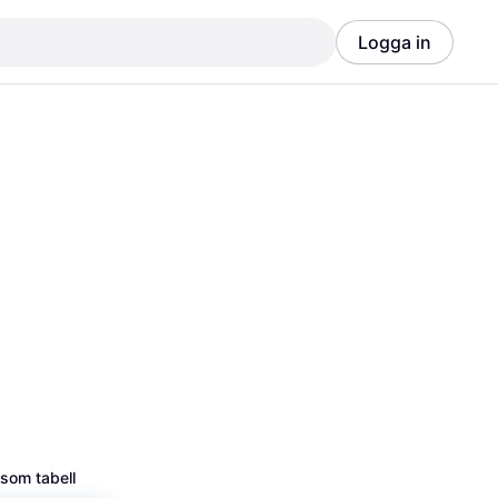
Logga in
Annons
Annons
 som tabell