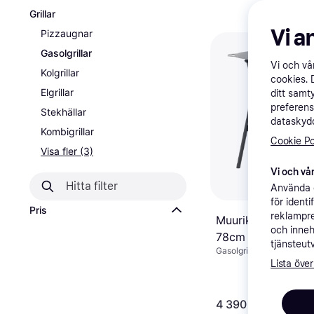
Grillar
Vi a
Pizzaugnar
Gasolgrillar
Vi och v
Kolgrillar
cookies. 
Elgrillar
ditt samt
preferens
Stekhällar
dataskydd
Kombigrillar
Cookie Po
Visa fler (3)
Vi och vår
Använda e
för ident
Pris
reklampre
Muurikka Gas Set 
och inneh
78cm
tjänsteut
Gasolgrill, Stativ, Botte
Lista över
4 390 kr