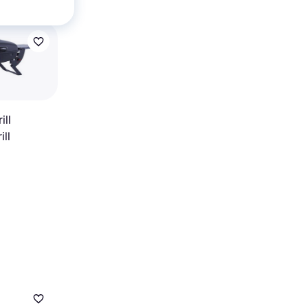
ll
ill