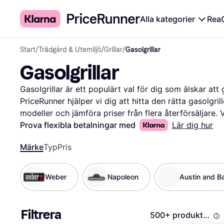
Alla kategorier
Rea
Start
/
Trädgård & Utemiljö
/
Grillar
/
Gasolgrillar
Gasolgrillar
Gasolgrillar är ett populärt val för dig som älskar att
PriceRunner hjälper vi dig att hitta den rätta gasolgri
modeller och jämföra priser från flera återförsäljare. Vå
sortera efter funktioner som antal brännare, grillstorle
Prova flexibla betalningar med
Lär dig hur
att hitta en gasolgrill som passar dina specifika beho
Märke
Typ
Pris
recensioner från andra användare för att få en bättre f
och svagheter. Vi ser till att du får mest valuta för pe
bästa erbjudandena. Börja här för att utforska alla alte
Weber
Napoleon
Austin and B
idag!
Mer om gasolgrillar »
Filtrera
500+ produkter