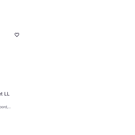
t LL
obord,