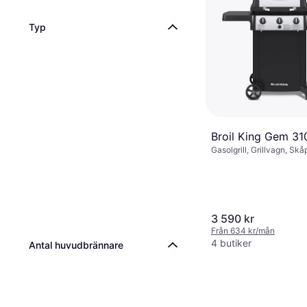
Typ
Broil King Gem 31
Gasolgrill, Grillvagn, Skå
Fettuppsamlare, Lock, Hj
Varmhållningsyta, Värmer
handtag, Termometer, Si
Bottenbrännare, Slutet l
3 590 kr
Från 634 kr/mån
4 butiker
Antal huvudbrännare