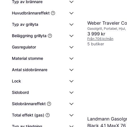
Typ av brännare
Huvudbrännareffekt
Weber Traveler C
Typ av grillyta
Gasolgrill, Portabel, Hjul,
Värmeresistent handtag, 
3 999 kr
Beläggning grillyta
Från 706 kr/mån
5 butiker
Gasregulator
Material stomme
Antal sidobrännare
Lock
Sidobord
Sidobrännareffekt
Total effekt (gas)
Landmann Gasolgri
Black 4.1 MaxX 76
Typ av tändning