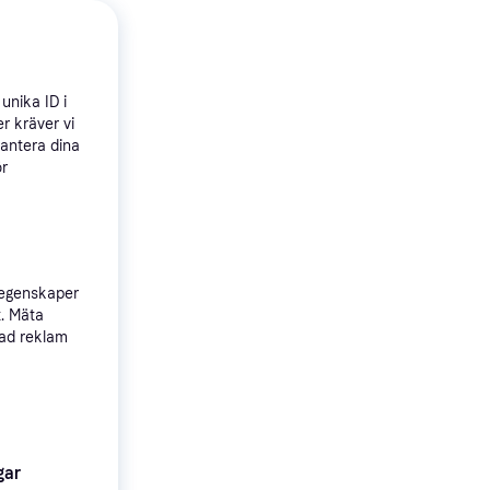
 produkter
unika ID i
r kräver vi
hantera dina
ör
E-315W
 egenskaper
Sidobord,
t. Mäta
/lådor, Lock,
sad reklam
tenbrännare,
gar