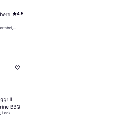
4.5
here
Portabel,
istent
til,
t lock
grill
rine BBQ
, Lock,
t lock