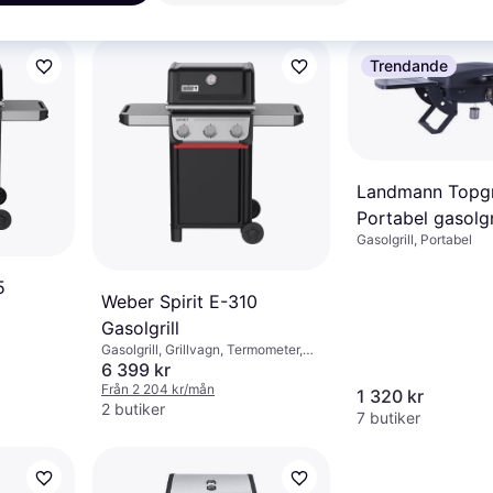
5 butiker
Slutet lock
Trendande
Landmann Topgri
Portabel gasolgr
Gasolgrill, Portabel
5
Weber Spirit E-310
Gasolgrill
d,
yta, Hjul,
Gasolgrill, Grillvagn, Termometer,
nbrännare,
Lock, Hjul, Varmhållningsyta,
6 399 kr
Sidobord, Slutet lock
Från 2 204 kr/mån
1 320 kr
2 butiker
7 butiker