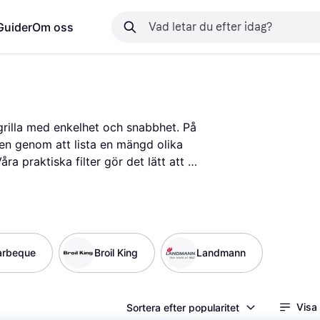
Guider
Om oss
 grilla med enkelhet och snabbhet. På 
llen genom att lista en mängd olika 
ra praktiska filter gör det lätt att 
k och pris. Det gör det enklare för dig 
v och din budget. Du kan också läsa 
örståelse för varje modells styrkor 
ngarna genom att guida dig till de 
rnativ och hitta din nya gasolgrill 
arbeque
Broil King
Landmann
Visa
Sortera efter popularitet