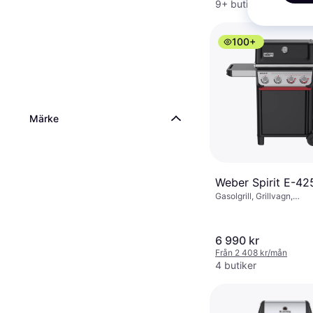
9+ butiker
100+
Märke
Weber Spirit E-42
Gasolgrill, Grillvagn,
Fettuppsamlare, Sidobor
Skåp/lådor, Varmhållnings
Lock, Termometer, Botte
6 990 kr
Slutet lock
Från 2 408 kr/mån
4 butiker