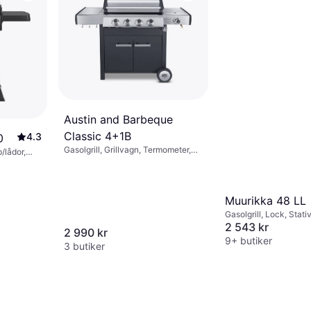
Austin and Barbeque
Classic 4+1B
4.3
0
Gasolgrill, Grillvagn, Termometer,
p/lådor,
Sidobord, Hjul, Varmhållningsyta,
ul,
Skåp/lådor, Lock, Bottenbrännare,
esistent
Slutet lock
dobord,
ock
Muurikka 48 LL
Gasolgrill, Lock, Stat
Sidobord, Bottenbrän
2 543 kr
2 990 kr
9+ butiker
3 butiker