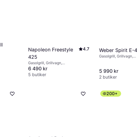
ll
4.7
Napoleon Freestyle
Weber Spirit E-
425
Gasolgrill, Grillvagn,
Fettuppsamlare, Skåp/
Gasolgrill, Grillvagn,
Termometer, Varmhålln
Varmhållningsyta, Termometer, Hjul,
6 490 kr
5 990 kr
Sidobord, Lock, Hjul,
Lock, Värmeresistent handtag,
5 butiker
Bottenbrännare, Slute
2 butiker
Sidobord, Bottenbrännare, Slutet
lock
200+