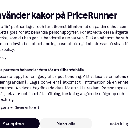
Jämför
nvänder kakor på PriceRunner
åra
157
partner lagrar och får åtkomst till information på din enhet, som 
Detta görs för att behandla personuppgifter. För att vidta dessa åtgärde
ycke, som du kan ge via banderoll-alternativen. Du kan när som helst 
er och invända mot behandling baserat på legitimt intresse på sidan f
spolicy.
licy
a partners behandlar data för att tillhandahålla
Weber Genesis 
xakta uppgifter om geografisk positionering. Aktivt läsa av enhetens
Gasolgrill, Grillvagn, 
ifieringsändamål. Lagra och/eller få åtkomst till information på en enhe
Termometer, Hjul, Skåp
standa. Använda begränsade data för att välja reklam. Personanpas
Varmhållningsyta, Bot
LL
Slutet lock
åll, reklam- och innehållsmätning, forskning angående målgrupp och
veckling.
nbrännare
Muurikka Gas Set LL
 partner (leverantörer)
58cm
Gasolgrill, Lock, Sidobord,
9 999 kr
Termometer, Värmeresistent
2 990 kr
Acceptera
Neka alla
Inställnin
Från 3 445 kr/mån
handtag, Stativ, Bottenbrännare,
9+ butiker