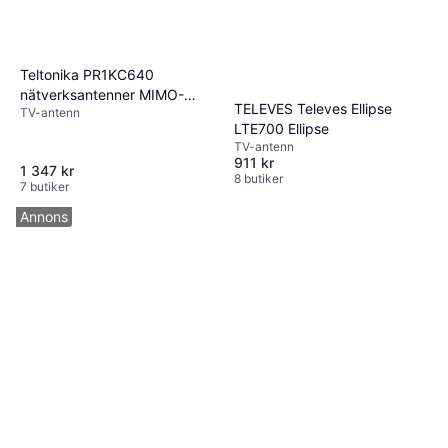
Teltonika PR1KC640
nätverksantenner MIMO-
TELEVES Televes Ellipse
TV-antenn
riktantenn SMA
LTE700 Ellipse
TV-antenn
911 kr
1 347 kr
8 butiker
7 butiker
Annons