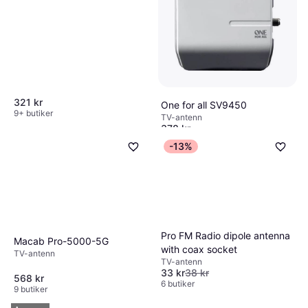
321 kr
One for all SV9450
9+ butiker
TV-antenn
378 kr
9+ butiker
-13%
Pro FM Radio dipole antenna
Macab Pro-5000-5G
with coax socket
TV-antenn
TV-antenn
33 kr
38 kr
568 kr
6 butiker
9 butiker