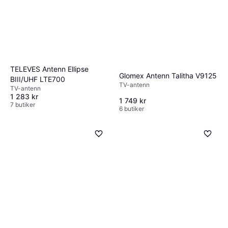
Blaupunkt Antenne Club T 48
DAB+
TV-antenn
478 kr
6 butiker
TELEVES Antenn Ellipse
Glomex Antenn Talitha V9125
BIII/UHF LTE700
TV-antenn
TV-antenn
1 283 kr
1 749 kr
7 butiker
6 butiker
Glomex VHF Antenn RA300
TV-antenn
639 kr