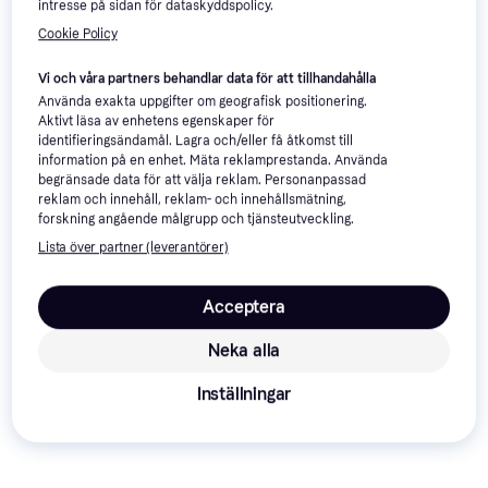
intresse på sidan för dataskyddspolicy.
Cookie Policy
Vi och våra partners behandlar data för att tillhandahålla
Använda exakta uppgifter om geografisk positionering.
Aktivt läsa av enhetens egenskaper för
identifieringsändamål. Lagra och/eller få åtkomst till
information på en enhet. Mäta reklamprestanda. Använda
begränsade data för att välja reklam. Personanpassad
reklam och innehåll, reklam- och innehållsmätning,
forskning angående målgrupp och tjänsteutveckling.
Lista över partner (leverantörer)
Acceptera
Trendande
Neka alla
Inställningar
Glomex Avior VT300
TV-antenn
899 kr
9+ butiker