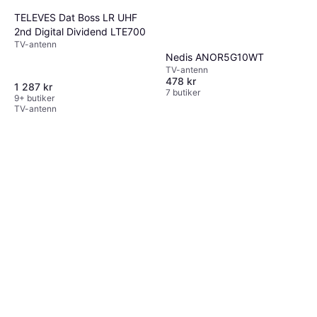
TELEVES Dat Boss LR UHF
2nd Digital Dividend LTE700
TV-antenn
Nedis ANOR5G10WT
TV-antenn
478 kr
DeLock LTE Antenna SMA
1 287 kr
7 butiker
88571
9+ butiker
TV-antenn
118 kr
9+ butiker