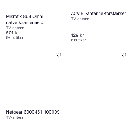
ACV Bil-antenne-forstærker
Mikrotik 868 Omni
TV-antenn
nätverksantenner
TV-antenn
Rundstrålande
501 kr
129 kr
9+ butiker
6 butiker
Netgear 6000451-10000S
TV-antenn