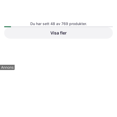
Teltonika 5G Mobile Magnetic
TV-antenn
Du har sett 48 av 769 produkter.
Visa fler
124 kr
7 butiker
1
2
3
...
10
...
17
Annons