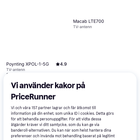
Macab LTE700
TV-antenn
Poynting XPOL-1-5G
4.9
TV-antenn
1 770 kr
616 kr
9 butiker
9+ butiker
Vi använder kakor på
PriceRunner
Vi och våra
157
partner lagrar och får åtkomst till
information på din enhet, som unika ID i cookies. Detta görs
för att behandla personuppgifter. För att vidta dessa
åtgärder kräver vi ditt samtycke, som du kan ge via
banderoll-alternativen. Du kan när som helst hantera dina
preferenser och invända mot behandling baserat på legitimt