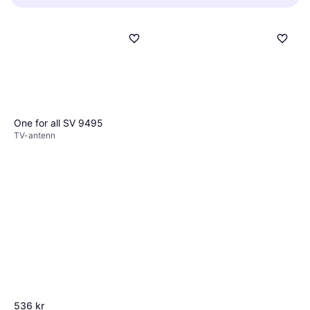
påverkar mottagningen.
din plats och avståndet till sändarmasten.
Inomhusantenner passar för korta avstånd
medan utomhusantenner är bättre för längre
avstånd.
One for all SV 9495
TV-antenn
536 kr