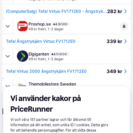
282 kr
(ComputerSalg) Tefal Virtuo FV1712E0 - Ångstrykjärn - 2000 W - turkos
Proshop.se
4.5
(589)
49 kr frakt
,
1-2 dagar
339 kr
Tefal Ångstrykjärn Virtuo FV1712E0
Elgiganten
4.1
(4634)
49 kr frakt
,
1-2 dagar
349 kr
Tefal Virtuo 2000 ångstrykjärn FV1712E0
Themobilestore Sweden
49 kr frakt
Vi använder kakor på
379 kr
Tefal Ångstrykjärn Virtuo 2000 FV1712E0
PriceRunner
Annons
Vi och våra
157
partner lagrar och får åtkomst till
information på din enhet, som unika ID i cookies. Detta görs
för att behandla personuppgifter. För att vidta dessa