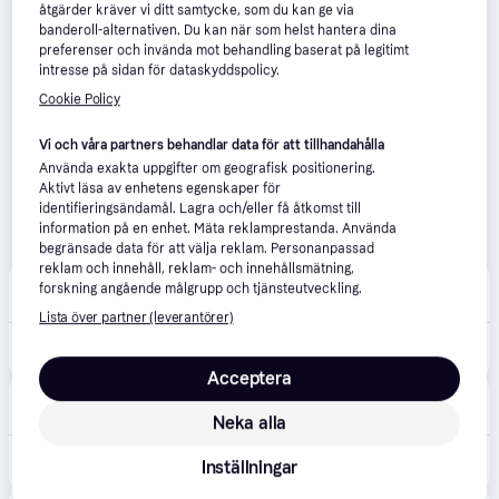
åtgärder kräver vi ditt samtycke, som du kan ge via
banderoll-alternativen. Du kan när som helst hantera dina
preferenser och invända mot behandling baserat på legitimt
intresse på sidan för dataskyddspolicy.
Cookie Policy
Vi och våra partners behandlar data för att tillhandahålla
Använda exakta uppgifter om geografisk positionering.
Aktivt läsa av enhetens egenskaper för
identifieringsändamål. Lagra och/eller få åtkomst till
information på en enhet. Mäta reklamprestanda. Använda
begränsade data för att välja reklam. Personanpassad
reklam och innehåll, reklam- och innehållsmätning,
Fyndiq
forskning angående målgrupp och tjänsteutveckling.
29 kr frakt
,
Idag
Lista över partner (leverantörer)
498 kr
Ångstrykjärn Virtuo 2000 FV1712E0
Acceptera
Teknikproffset
79 kr frakt
Neka alla
324 kr
Tefal Ångstrykjärn Virtuo 2000 FV1712E0
Inställningar