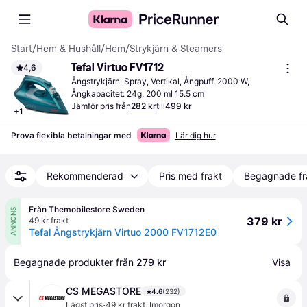
Start
/
Hem & Hushåll
/
Hem
/
Strykjärn & Steamers
Tefal Virtuo FV1712
4,6
Ångstrykjärn, Spray, Vertikal, Ångpuff, 2000 W, 
Ångkapacitet: 24g, 200 ml 15.5 cm
Jämför pris från
282 kr
till
499 kr
+
1
Prova flexibla betalningar med
Lär dig hur
Rekommenderad
Pris med frakt
Begagnade fr
Från Themobilestore Sweden
ANNONS
379 kr
49 kr frakt
Tefal Ångstrykjärn Virtuo 2000 FV1712E0
Begagnade produkter från 
279 kr
Visa
CS MEGASTORE
4.6
(232)
·
Lägst pris
49 kr frakt
,
Imorgon