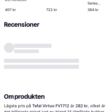
FV6872
Series
DST3030/70
407 kr
722 kr
384 kr
Recensioner
Om produkten
Lägsta pris på 
Tefal Virtuo FV1712
 är 
282 kr
, vilket är 
det billigaste priset just nu bland 
14
 jämförda butiker.