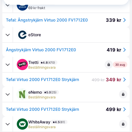
Ginza
4.8
(13)
69 kr frakt
339 kr
Tefal: Ångstrykjärn Virtuo 2000 FV1712E0
eStore
419 kr
Ångstrykjärn Virtuo 2000 FV1712E0
Tretti
4.8
(470)
30 aug
Beställningsvara
349 kr
Tefal Virtuo 2000 FV1712E0 Strykjärn
499 kr
eNemo
5.0
(25)
Beställningsvara
499 kr
Tefal Virtuo 2000 FV1712E0 Strykjärn
WhiteAway
4.5
(61)
Beställningsvara