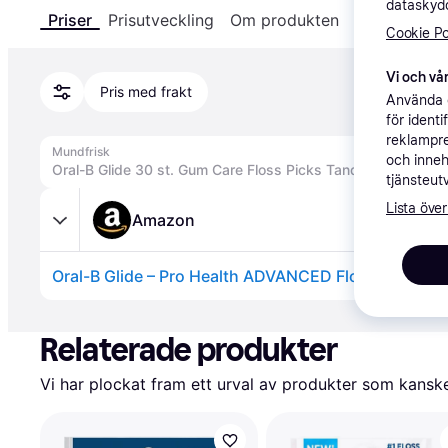
dataskydd
Priser
Prisutveckling
Om produkten
Specifikatio
Cookie Po
Vi och vår
Pris med frakt
Använda e
för ident
reklampre
Mundfrisk
och inneh
tjänsteut
Lista över
Amazon
Annons
Relaterade produkter
Vi har plockat fram ett urval av produkter som kanske 