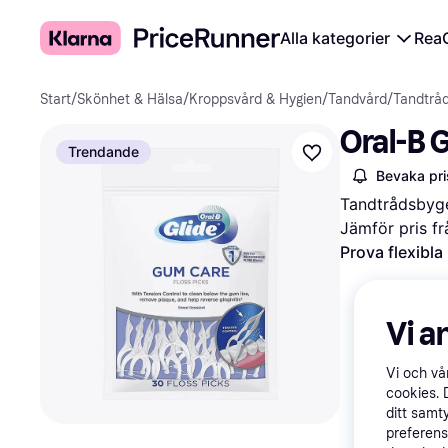
Alla kategorier
Rea
Start
/
Skönhet & Hälsa
/
Kroppsvård & Hygien
/
Tandvård
/
Tandtråd
Oral-B 
Trendande
Bevaka pri
Tandtrådsbyge
Jämför pris fr
Prova flexibla
Vi a
Vi och v
cookies. 
ditt samt
preferens