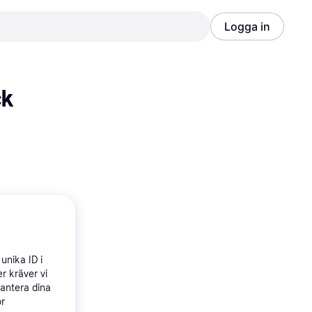
Logga in
Annons
Annons
ck
unika ID i
r kräver vi
hantera dina
ör