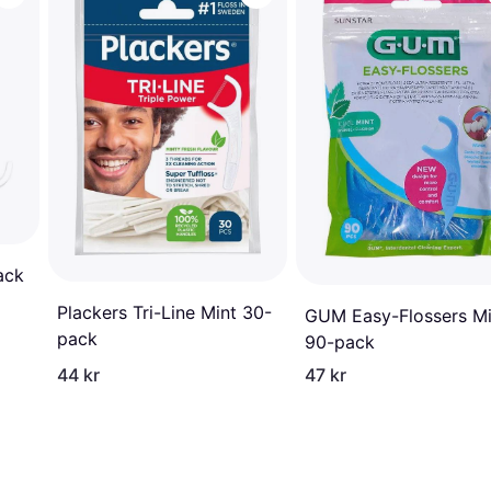
ack
Plackers Tri-Line Mint 30-
GUM Easy-Flossers Mi
pack
90-pack
44 kr
47 kr