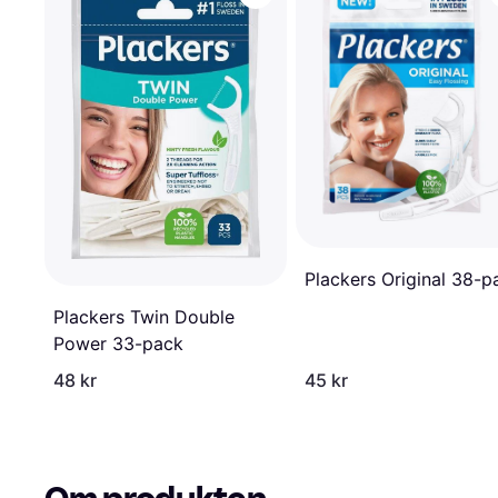
Plackers Original 38-p
Plackers Twin Double
Power 33-pack
48 kr
45 kr