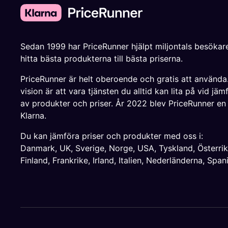
Sedan 1999 har PriceRunner hjälpt miljontals besökare
hitta bästa produkterna till bästa priserna.
PriceRunner är helt oberoende och gratis att använda
vision är att vara tjänsten du alltid kan lita på vid jäm
av produkter och priser. År 2022 blev PriceRunner en
Klarna.
Du kan jämföra priser och produkter med oss i:
Danmark
,
UK
,
Sverige
,
Norge
,
USA
,
Tyskland
,
Österri
Finland
,
Frankrike
,
Irland
,
Italien
,
Nederländerna
,
Span