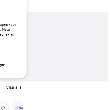
nderad
 egenskaper
t. Mäta
sad reklam
146 kr
gar
69 kr
Visa alla
Trendande
Trendande