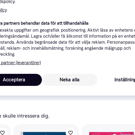
spolicy.
ner
licy
a partners behandlar data för att tillhandahålla
Rekomme
xakta uppgifter om geografisk positionering. Aktivt läsa av enhetens
ifieringsändamål. Lagra och/eller få åtkomst till information på en enhe
standa. Använda begränsade data för att välja reklam. Personanpas
åll, reklam- och innehållsmätning, forskning angående målgrupp och
49 kr frakt
,
3-5 dagar
Oral-B Glide 30 st. Gum Care Floss Picks Tandtrådsbågar LÄS TEXTEN
veckling.
 partner (leverantörer)
Acceptera
Neka alla
Inställnin
1
Oral-B Glide – Pro Health ADVANCED Floss plektrum, 1-pack (30 stycken)
skulle intressera dig.