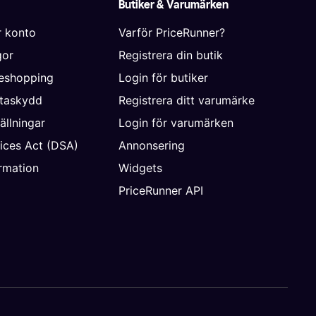
Butiker & Varumärken
r konto
Varför PriceRunner?
gor
Registrera din butik
neshopping
Login för butiker
ataskydd
Registrera ditt varumärke
ällningar
Login för varumärken
vices Act (DSA)
Annonsering
rmation
Widgets
PriceRunner API