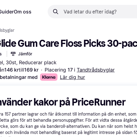
Guider
Om oss
sbyglar
Glide Gum Care Floss Picks 30-pa
s
Jämför
l, 30st, Reducerar plack
ån
146 kr
till
169 kr
·
Placering 
17 
i 
Tandtrådsbyglar
 betalningar med
Lär dig hur
nvänder kakor på PriceRunner
åra
157
partner lagrar och får åtkomst till information på din enhet, som 
Detta görs för att behandla personuppgifter. För att vidta dessa åtgärde
ycke, som du kan ge via banderoll-alternativen. Du kan när som helst 
er och invända mot behandling baserat på legitimt intresse på sidan f