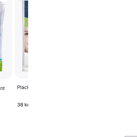
Wisdom Clean Betwe
Easy Slide Flossers 3
pack
Plackers Kids 24 pcs
nt
38 kr
132 kr