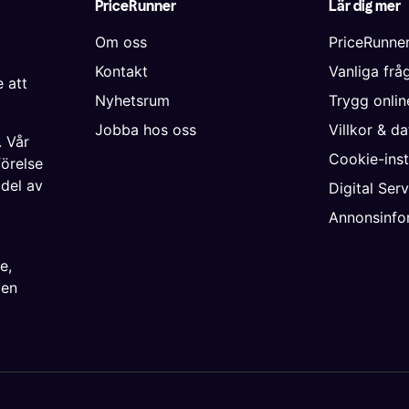
PriceRunner
Lär dig mer
Om oss
PriceRunne
Kontakt
Vanliga frå
 att
Nyhetsrum
Trygg onli
Jobba hos oss
Villkor & d
. Vår
Cookie-inst
förelse
 del av
Digital Ser
Annonsinfo
ke
,
ien