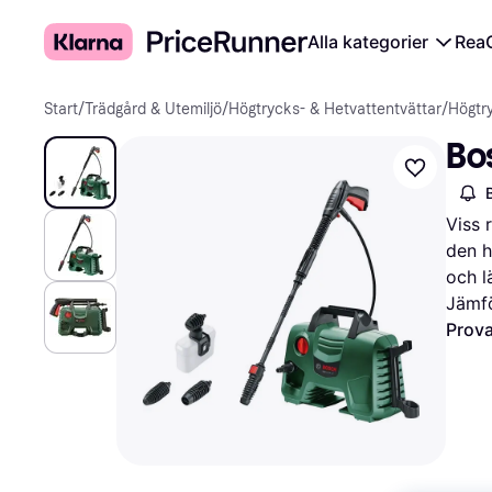
Alla kategorier
Rea
Start
/
Trädgård & Utemiljö
/
Högtrycks- & Hetvattentvättar
/
Högtr
Bo
Viss 
den h
och l
Jämfö
Prova