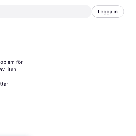
Logga in
Annons
Annons
oblem för 
v liten 
ttar