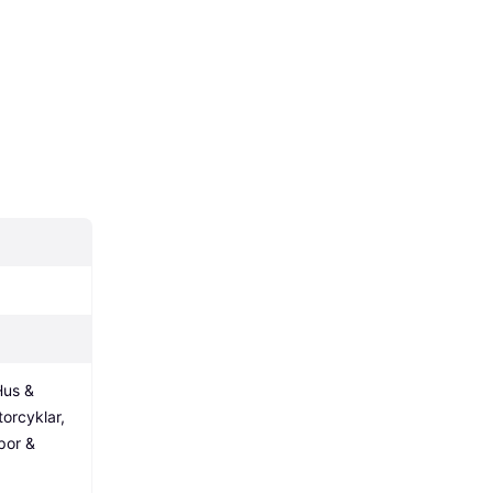
us & 
orcyklar, 
por & 