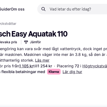
Guider
Om oss
yckstvättar
sch Easy Aquatak 110
Bevaka pris
Jämför
rengöring kan vara svår med lågt vattentryck, dock inget pr
är maskinen. Maskinen väger inte mer än 3.8 kg, så den är a
ätthanterlig storlek.
Läs mer
r pris från
1 105 kr
till
1 254 kr
·
Placering 
72 
i 
Högtryckstvä
 flexibla betalningar med
Lär dig hur