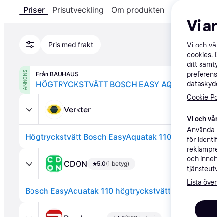
Priser
Prisutveckling
Om produkten
Specifikatio
Vi a
Pris med frakt
Vi och v
cookies. 
ditt samt
ANNONS
Från BAUHAUS
preferens
HÖGTRYCKSTVÄTT BOSCH EASY AQUATAK 110 
dataskydd
Cookie Po
Verkter
Vi och vår
Använda e
Högtryckstvätt Bosch EasyAquatak 110
för ident
reklampre
och inneh
CDON
5.0
(1 betyg)
tjänsteut
Lista över
Bosch EasyAquatak 110 högtryckstvätt