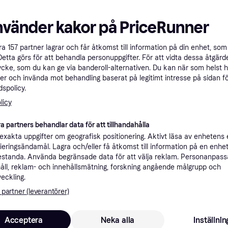
ner
nvänder kakor på PriceRunner
Rekomme
åra
157
partner lagrar och får åtkomst till information på din enhet, som 
Detta görs för att behandla personuppgifter. För att vidta dessa åtgärde
ycke, som du kan ge via banderoll-alternativen. Du kan när som helst 
er och invända mot behandling baserat på legitimt intresse på sidan f
1 
69 kr frakt
1300W
spolicy.
licy
a partners behandlar data för att tillhandahålla
xakta uppgifter om geografisk positionering. Aktivt läsa av enhetens
1 1
·
Lägst pris
Fri frakt
,
3-5 dagar
ifieringsändamål. Lagra och/eller få åtkomst till information på en enhe
standa. Använda begränsade data för att välja reklam. Personanpas
åll, reklam- och innehållsmätning, forskning angående målgrupp och
veckling.
 partner (leverantörer)
1 
Fri frakt
,
Idag
Acceptera
Neka alla
Inställnin