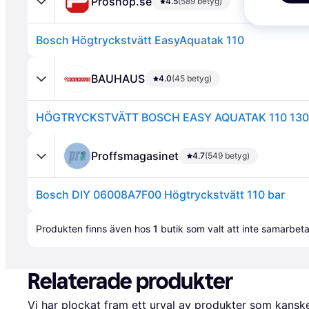
Proshop.se
4.5
(589 betyg)
Bosch Högtryckstvätt EasyAquatak 110
BAUHAUS
4.0
(45 betyg)
HÖGTRYCKSTVÄTT BOSCH EASY AQUATAK 110 13
Annons
Proffsmagasinet
4.7
(549 betyg)
Bosch DIY 06008A7F00 Högtryckstvätt 110 bar
Annons
Produkten finns även hos 
1
butik
 som valt att inte samarbet
Relaterade produkter
Vi har plockat fram ett urval av produkter som kanske 