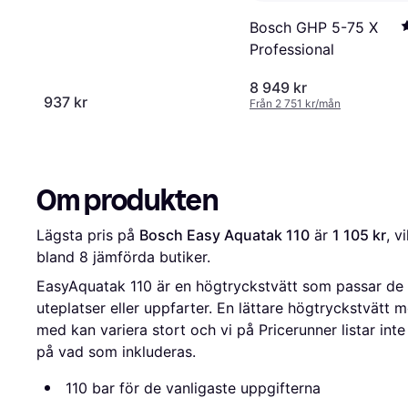
Bosch GHP 5-75 X
Professional
8 949 kr
937 kr
Från 2 751 kr/mån
Om produkten
Lägsta pris på 
Bosch Easy Aquatak 110
 är 
1 105 kr
, v
bland 
8
 jämförda butiker.
EasyAquatak 110 är en högtryckstvätt som passar de s
uteplatser eller uppfarter. En lättare högtryckstvätt m
med kan variera stort och vi på Pricerunner listar inte 
på vad som inkluderas.
110 bar för de vanligaste uppgifterna