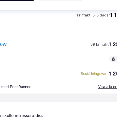
1 
Fri frakt
,
5-6 dagar
1 2
00W
69 kr frakt
1 2
Beställningsvara
a med PriceRunner.
Visa alla 
skulle intressera dig.