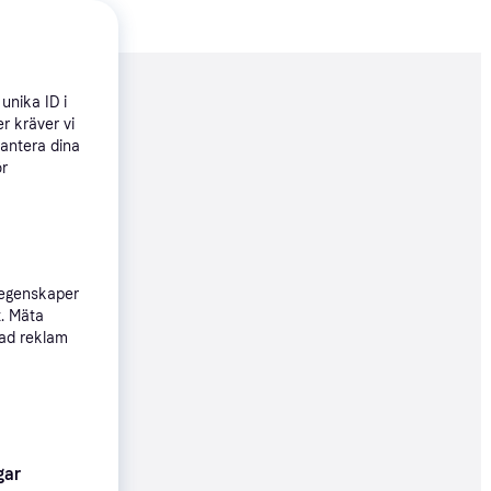
nderad
unika ID i
r kräver vi
hantera dina
ör
254 kr
 egenskaper
05 kr
t. Mäta
sad reklam
116 kr
gar