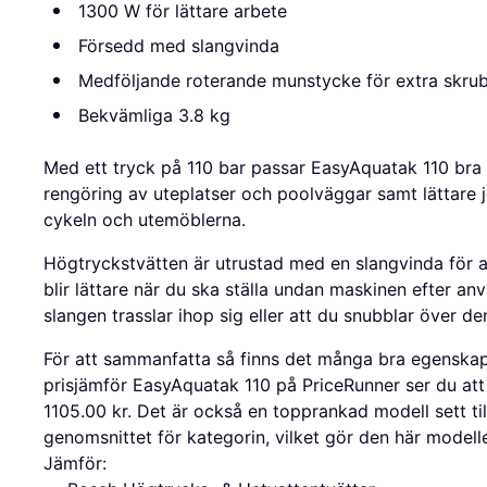
1300 W för lättare arbete
Försedd med slangvinda
Medföljande roterande munstycke för extra skru
Bekvämliga 3.8 kg
Med ett tryck på 110 bar passar EasyAquatak 110 bra 
rengöring av uteplatser och poolväggar samt lättare 
cykeln och utemöblerna.
Högtryckstvätten är utrustad med en slangvinda för a
blir lättare när du ska ställa undan maskinen efter an
slangen trasslar ihop sig eller att du snubblar över d
För att sammanfatta så finns det många bra egenska
prisjämför EasyAquatak 110 på PriceRunner ser du att 
1105.00 kr. Det är också en topprankad modell sett till
genomsnittet för kategorin, vilket gör den här modellen
Jämför: