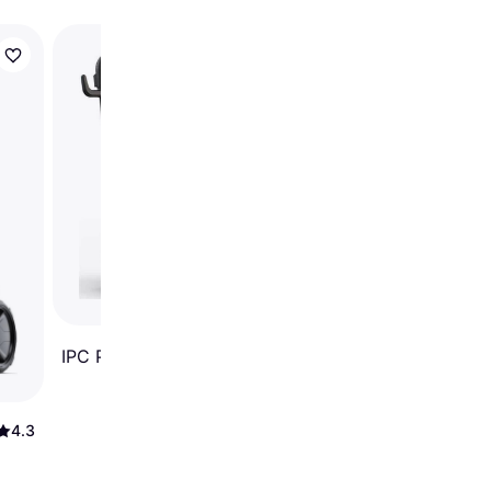
Kärcher K 5 Power
Control Flex Home
IPC PW-C45D1813PT
4.3