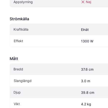
Appstyrning
Nej
Strömkälla
Kraftkälla
Elnät
Effekt
1300 W
Mått
Bredd
37.6 cm
Slanglängd
3.0 m
Djup
39.8 cm
Vikt
4.2 kg