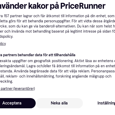
nvänder kakor på PriceRunner
ner
åra
157
partner lagrar och får åtkomst till information på din enhet, som 
Detta görs för att behandla personuppgifter. För att vidta dessa åtgärde
Rekomme
ycke, som du kan ge via banderoll-alternativen. Du kan när som helst 
er och invända mot behandling baserat på legitimt intresse på sidan f
spolicy.
4
Fri frakt
,
1-5 dagar
licy
a partners behandlar data för att tillhandahålla
xakta uppgifter om geografisk positionering. Aktivt läsa av enhetens
ifieringsändamål. Lagra och/eller få åtkomst till information på en enhe
standa. Använda begränsade data för att välja reklam. Personanpas
2
OBH Nordica Björn Axén Tools Flow Travel Hårfön / Hopfällbar / 1600W
·
Lägst pris
49 kr frakt
,
0-3 dagar
åll, reklam- och innehållsmätning, forskning angående målgrupp och
veckling.
 partner (leverantörer)
2
er 5188
·
Lägst pris
39 kr frakt
Acceptera
Neka alla
Inställnin