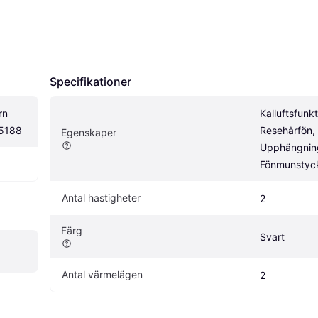
Specifikationer
n 
Kalluftsfunkti
 5188
Resehårfön, 
Egenskaper
Upphängning
Fönmunstyc
Antal hastigheter
2
Färg
Svart
Antal värmelägen
2