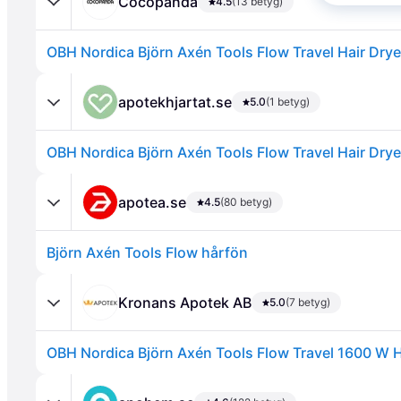
Cocopanda
4.5
(13 betyg)
OBH Nordica Björn Axén Tools Flow Travel Hair Drye
apotekhjartat.se
5.0
(1 betyg)
OBH Nordica Björn Axén Tools Flow Travel Hair Drye
Annons
apotea.se
4.5
(80 betyg)
Björn Axén Tools Flow hårfön
Kronans Apotek AB
5.0
(7 betyg)