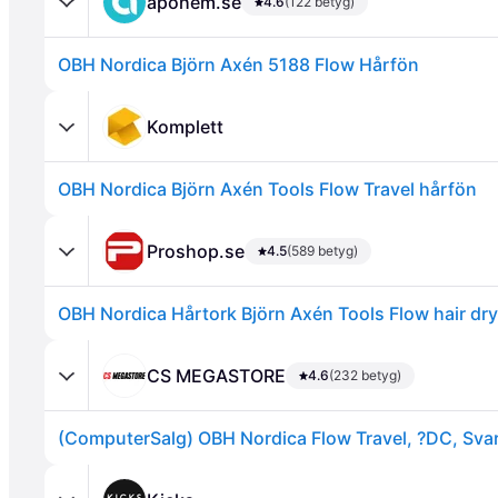
apohem.se
4.6
(122 betyg)
OBH Nordica Björn Axén 5188 Flow Hårfön
Komplett
OBH Nordica Björn Axén Tools Flow Travel hårfön
Annons
Proshop.se
4.5
(589 betyg)
OBH Nordica Hårtork Björn Axén Tools Flow hair dr
CS MEGASTORE
4.6
(232 betyg)