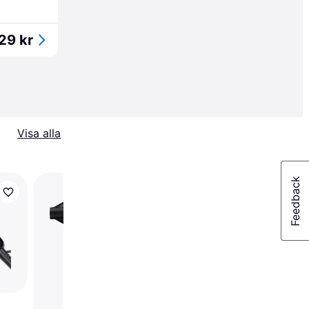
29 kr
Visa alla
-14%
OBH Nordica Björn
Axén Tools Power
Pro 2200W 5191