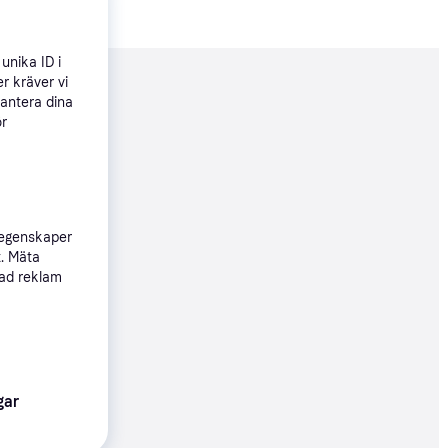
unika ID i
r kräver vi
nderad
hantera dina
ör
29 kr
 egenskaper
t. Mäta
sad reklam
99 kr
99 kr
gar