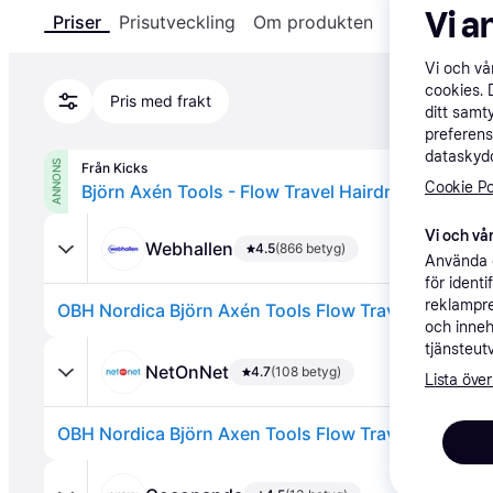
Vi a
Priser
Prisutveckling
Om produkten
Specifikatio
Vi och v
cookies. 
Pris med frakt
ditt samt
preferens
dataskydd
ANNONS
Från Kicks
Cookie Po
Björn Axén Tools - Flow Travel Hairdryer
Vi och vår
Webhallen
4.5
(866 betyg)
Använda e
för ident
reklampre
och inneh
tjänsteut
NetOnNet
4.7
(108 betyg)
Lista över
OBH Nordica Björn Axen Tools Flow Travel Hair Dry