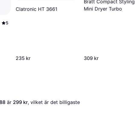
Bratt Compact Styling
Mini Dryer Turbo
Clatronic HT 3661
5
235 kr
309 kr
188
 är 
299 kr
, vilket är det billigaste 