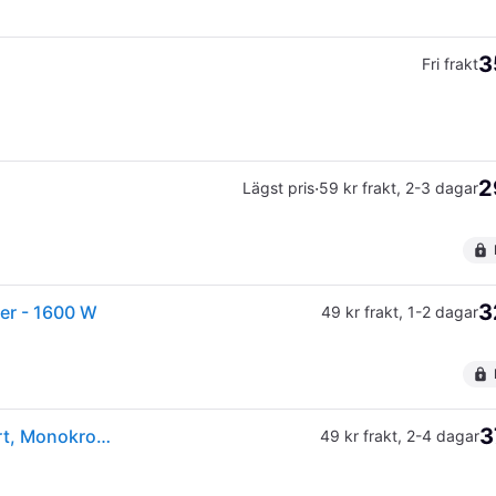
3
Fri frakt
2
·
Lägst pris
59 kr frakt
,
2-3 dagar
3
yer - 1600 W
49 kr frakt
,
1-2 dagar
3
(ComputerSalg) OBH Nordica Flow Travel, ?DC, Svart, Monokromatiskt, 2,8 m, 1200 W, 1600 W
49 kr frakt
,
2-4 dagar