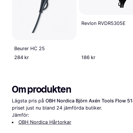
Revlon RVDR5305E
Beurer HC 25
284 kr
186 kr
Om produkten
Lägsta pris på 
OBH Nordica Björn Axén Tools Flow 5
priset just nu bland 
24
 jämförda butiker.
Jämför:
OBH Nordica Hårtorkar