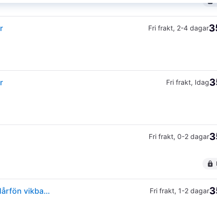
3
r
Fri frakt
,
2-4 dagar
3
r
Fri frakt
,
Idag
3
Fri frakt
,
0-2 dagar
3
OBH Nordica Björn Axén Tools Flow Travel 1600 W Hårfön vikbar 1 st
Fri frakt
,
1-2 dagar