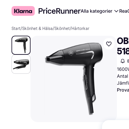
Alla kategorier
Rea
Start
/
Skönhet & Hälsa
/
Skönhet
/
Hårtorkar
OBH
51
1600W
Antal
Jämfö
Prova