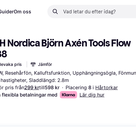
Guider
Om oss
 Nordica Björn Axén Tools Flow 
88
Bevaka pris
Jämför
, Resehårfön, Kalluftsfunktion, Upphängningsögla, Fönmuns
 hastigheter, Sladdlängd: 2.8m
r pris från
299 kr
till
598 kr
·
Placering 
8 
i 
Hårtorkar
 flexibla betalningar med
Lär dig hur