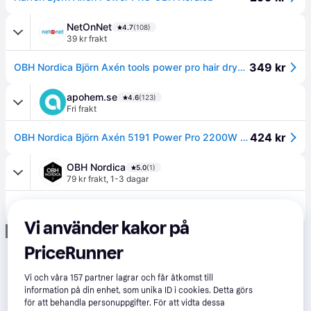
NetOnNet
4.7
(108)
39 kr frakt
349 kr
OBH Nordica Björn Axén tools power pro hair dryer 2200W 5191
apohem.se
4.6
(123)
Fri frakt
424 kr
OBH Nordica Björn Axén 5191 Power Pro 2200W Hårfön
OBH Nordica
5.0
(1)
79 kr frakt
,
1-3 dagar
349 kr
OBH NORDICA Power Pro Hårfön Hårtork Björn Axén Tools 5191
Vi använder kakor på
Annons
PriceRunner
Vi och våra
157
partner lagrar och får åtkomst till
information på din enhet, som unika ID i cookies. Detta görs
för att behandla personuppgifter. För att vidta dessa