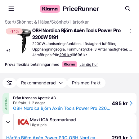
Start
/
Skönhet & Hälsa
/
Skönhet
/
Hårtorkar
OBH Nordica Björn Axén Tools Power Pro 
-14%
2200W 5191
2200W, Joniseringsfunktion, Löstagbart luftfilter, 
Upphängningsögla, Fönmunstycke, 3 Antal hastigheter, 
+
1
Sladdlängd: 2.8m
Jämför pris från
299 kr
till
696 kr
Prova flexibla betalningar med
Lär dig hur
Rekommenderad
Pris med frakt
Från Kronans Apotek AB
ANNONS
495 kr
Fri frakt
,
1-2 dagar
OBH Nordica Björn Axén Tools Power Pro 2200 W Hårfön 1 st
Maxi ICA Stormarknad
Lägst pris
299 kr
Hårfön Björn Axén Power PRO OBH Nordica