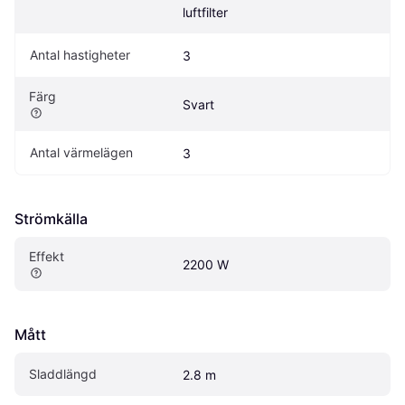
luftfilter
Antal hastigheter
3
Färg
Svart
Antal värmelägen
3
Strömkälla
Effekt
2200 W
Mått
Sladdlängd
2.8 m