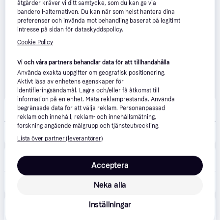
åtgärder kräver vi ditt samtycke, som du kan ge via
banderoll-alternativen. Du kan när som helst hantera dina
preferenser och invända mot behandling baserat på legitimt
intresse på sidan för dataskyddspolicy.
Cookie Policy
Vi och våra partners behandlar data för att tillhandahålla
Använda exakta uppgifter om geografisk positionering.
Aktivt läsa av enhetens egenskaper för
identifieringsändamål. Lagra och/eller få åtkomst till
information på en enhet. Mäta reklamprestanda. Använda
apotea.se
4.5
(80)
begränsade data för att välja reklam. Personanpassad
Fri frakt
,
0-2 dagar
reklam och innehåll, reklam- och innehållsmätning,
forskning angående målgrupp och tjänsteutveckling.
439 kr
Björn Axén Tools Power Pro hårfön 2200W
Lista över partner (leverantörer)
Proshop.se
4.5
(590)
49 kr frakt
,
1-2 dagar
Acceptera
391 kr
OBH Nordica Hårtork Björn Axén Power Pro - 5191 - 2200 W
Neka alla
Webhallen
Inställningar
4.5
(866)
49 kr frakt
,
0-3 dagar