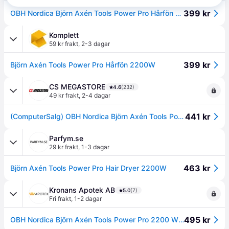
399 kr
OBH Nordica Björn Axén Tools Power Pro Hårfön 2200W
Komplett
59 kr frakt
,
2-3 dagar
399 kr
Björn Axén Tools Power Pro Hårfön 2200W
CS MEGASTORE
4.6
(232)
49 kr frakt
,
2-4 dagar
441 kr
(ComputerSalg) OBH Nordica Björn Axén Tools Power Pro 2200W, ?DC, Svart, 2,8 m, 2200 W, 220-240 V, 50 hz
Parfym.se
29 kr frakt
,
1-3 dagar
463 kr
Björn Axén Tools Power Pro Hair Dryer 2200W
Kronans Apotek AB
5.0
(7)
Fri frakt
,
1-2 dagar
495 kr
OBH Nordica Björn Axén Tools Power Pro 2200 W Hårfön 1 st