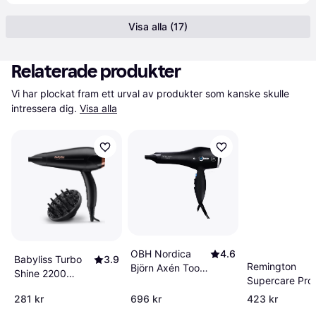
Visa alla (17)
Relaterade produkter
Vi har plockat fram ett urval av produkter som kanske skulle 
intressera dig.
Visa alla
OBH Nordica
4.6
Babyliss Turbo
3.9
Remington
Björn Axén Tools
Shine 2200
Supercare Pro
AC 2000W 5195
D570DE
2200 AC7200
281 kr
696 kr
423 kr