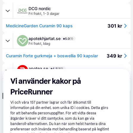
DCG nordic
Fri frakt
,
1-3 dagar
301 kr
MedicineGarden Curamin 90 kaps
apotekhjartat.se
5.0
(1)
Fri frakt
,
Idag
349 kr
Curamin Forte gurkmeja + boswellia 90 kapslar
apotea.se
4.5
(80)
Fri frakt
,
0-2 dagar
Vi använder kakor på
349 kr
MedicineGarden CuraMIN Ledhälsa 90 kapslar
PriceRunner
Annons
Vi och våra
157
partner lagrar och får åtkomst till
information på din enhet, som unika ID i cookies. Detta görs
för att behandla personuppgifter. För att vidta dessa
åtgärder kräver vi ditt samtycke, som du kan ge via
banderoll-alternativen. Du kan när som helst hantera dina
preferenser och invända mot behandling baserat på legitimt