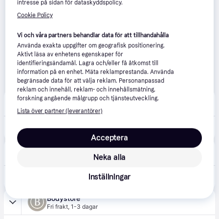
intresse på sidan för dataskyddspolicy.
Cookie Policy
Vi och våra partners behandlar data för att tillhandahålla
Använda exakta uppgifter om geografisk positionering.
Aktivt läsa av enhetens egenskaper för
identifieringsändamål. Lagra och/eller få åtkomst till
information på en enhet. Mäta reklamprestanda. Använda
begränsade data för att välja reklam. Personanpassad
reklam och innehåll, reklam- och innehållsmätning,
forskning angående målgrupp och tjänsteutveckling.
Svenskt Kosttillskott
5.0
(2)
Fri frakt
,
0-3 dagar
Lista över partner (leverantörer)
349 kr
MedicineGarden CuraMIN, 90 kaps
Acceptera
Svensk Hälsokost
4.8
(20)
Neka alla
Fri frakt
,
0-3 dagar
Inställningar
349 kr
MedicineGarden CuraMIN, 90 kaps
Bodystore
Fri frakt
,
1-3 dagar