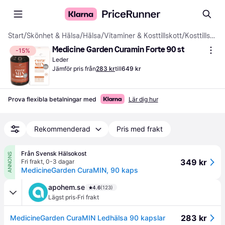
Start
/
Skönhet & Hälsa
/
Hälsa
/
Vitaminer & Kosttillskott
/
Kosttillskott
Medicine Garden Curamin Forte 90 st
-15%
Leder
Jämför pris från
283 kr
till
649 kr
Prova flexibla betalningar med
Lär dig hur
Rekommenderad
Pris med frakt
Från Svensk Hälsokost
ANNONS
349 kr
Fri frakt
,
0-3 dagar
MedicineGarden CuraMIN, 90 kaps
apohem.se
4.6
(123)
·
Lägst pris
Fri frakt
283 kr
MedicineGarden CuraMIN Ledhälsa 90 kapslar