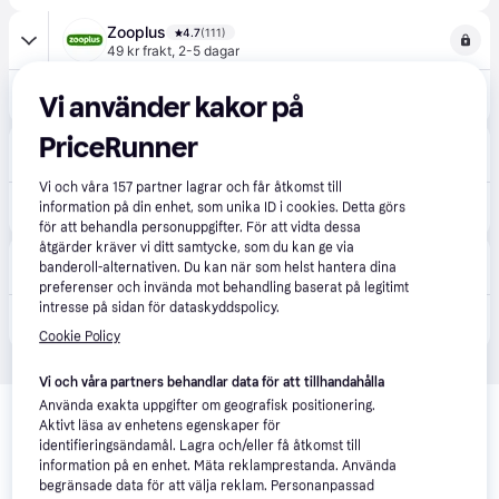
Zooplus
4.7
(111)
49 kr frakt
,
2-5 dagar
199 kr
Trixie munkorg Flex Rubber - Storlek L: schäferhund, labrador retriever - Svart
Vi använder kakor på
PriceRunner
Hylte Jakt & Lantman
4.8
(284)
89 kr frakt
,
1-2 dagar
Vi och våra
157
partner lagrar och får åtkomst till
209 kr
information på din enhet, som unika ID i cookies. Detta görs
Trixie Munkorg Muzzle Flex, silicon, L,svart (L)
för att behandla personuppgifter. För att vidta dessa
åtgärder kräver vi ditt samtycke, som du kan ge via
Gaston
banderoll-alternativen. Du kan när som helst hantera dina
59 kr frakt
,
1-3 dagar
preferenser och invända mot behandling baserat på legitimt
intresse på sidan för dataskyddspolicy.
229 kr
Trixie Munkorg Muzzle Flex - L / Svart
Cookie Policy
Vi och våra partners behandlar data för att tillhandahålla
Relaterade produkter
Använda exakta uppgifter om geografisk positionering.
Aktivt läsa av enhetens egenskaper för
Vi har plockat fram ett urval av produkter som kanske skulle 
identifieringsändamål. Lagra och/eller få åtkomst till
intressera dig.
Visa alla
information på en enhet. Mäta reklamprestanda. Använda
begränsade data för att välja reklam. Personanpassad