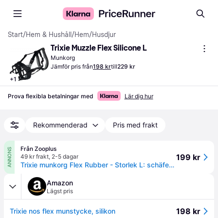
Start
/
Hem & Hushåll
/
Hem
/
Husdjur
Trixie Muzzle Flex Silicone L
Munkorg
Jämför pris från
198 kr
till
229 kr
+
1
Prova flexibla betalningar med
Lär dig hur
Rekommenderad
Pris med frakt
Från Zooplus
ANNONS
199 kr
49 kr frakt
,
2-5 dagar
Trixie munkorg Flex Rubber - Storlek L: schäferhund, labrador retriever - Svart
Amazon
Lägst pris
198 kr
Trixie nos flex munstycke, silikon