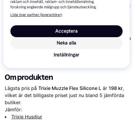
reklam och innehåll, reklam- och innehållsmätning,
Trendande
forskning angående målgrupp och tjänsteutveckling.
Lista över partner (leverantörer)
Acceptera
Non-Stop Dogwear
MimSafe Allsaf
Freemotion Harness
Neka alla
Harness M
Non-Stop Dogwear
5.0 7
Line Harness 5.0 6
Inställningar
349 kr
680 kr
849 kr
Om produkten
Lägsta pris på 
Trixie Muzzle Flex Silicone L
 är 
198 kr
, 
vilket är det billigaste priset just nu bland 
5
 jämförda 
butiker.
Jämför:
Trixie Husdjur