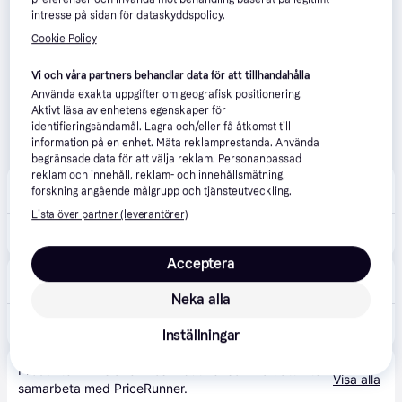
intresse på sidan för dataskyddspolicy.
Cookie Policy
Vi och våra partners behandlar data för att tillhandahålla
Använda exakta uppgifter om geografisk positionering.
Aktivt läsa av enhetens egenskaper för
identifieringsändamål. Lagra och/eller få åtkomst till
information på en enhet. Mäta reklamprestanda. Använda
begränsade data för att välja reklam. Personanpassad
reklam och innehåll, reklam- och innehållsmätning,
Dogman
forskning angående målgrupp och tjänsteutveckling.
Fri frakt
Lista över partner (leverantörer)
849 kr
Dog Daily Care Overweight Hundfoder 12kg
Acceptera
Vetapotek
4.6
(180)
Beställningsvara
Neka alla
849 kr
Eukanuba Dog Daily Care Adult Overweight 12 kg
Inställningar
Produkten finns även hos 
2
butiker
 som valt att inte 
Visa alla
samarbeta med PriceRunner.