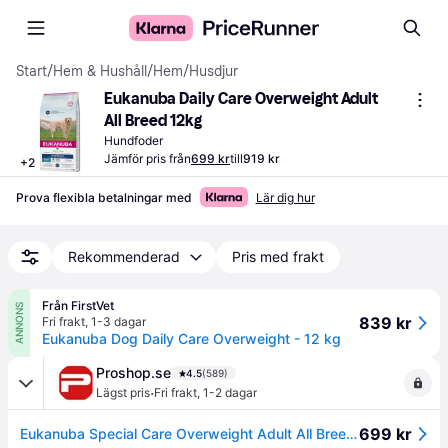
Start
/
Hem & Hushåll
/
Hem
/
Husdjur
Eukanuba Daily Care Overweight Adult 
All Breed 12kg
Hundfoder
Jämför pris från
699 kr
till
919 kr
+
2
Prova flexibla betalningar med
Lär dig hur
Rekommenderad
Pris med frakt
Från FirstVet
ANNONS
839 kr
Fri frakt
,
1-3 dagar
Eukanuba Dog Daily Care Overweight - 12 kg
Proshop.se
4.5
(589)
·
Lägst pris
Fri frakt
,
1-2 dagar
699 kr
Eukanuba Special Care Overweight Adult All Breed - dry dog food - 12kg