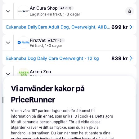
AniCura Shop
4.0
(1)
·
Lägst pris
Fri frakt
,
1-3 dagar
699 kr
Eukanuba DailyCare Adult Dog, Overweight, All Breeds
FirstVet
3.7
(145)
Fri frakt
,
1-3 dagar
839 kr
Eukanuba Dog Daily Care Overweight - 12 kg
Arken Zoo
Fri frakt
Vi använder kakor på
919 kr
Eukanuba Dog Special Care Adult Overweight All Breeds (12 kg)
PriceRunner
Annons
Vi och våra
157
partner lagrar och får åtkomst till
information på din enhet, som unika ID i cookies. Detta görs
för att behandla personuppgifter. För att vidta dessa
åtgärder kräver vi ditt samtycke, som du kan ge via
banderoll-alternativen. Du kan när som helst hantera dina
preferenser och invända mot behandling baserat på legitimt