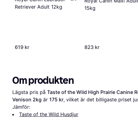
Royal Canin Maxi Adul
Retriever Adult 12kg
15kg
619 kr
823 kr
Om produkten
Lägsta pris på 
Taste of the Wild High Prairie Canine 
Venison 2kg
 är 
175 kr
, vilket är det billigaste priset j
Jämför:
Taste of the Wild Husdjur