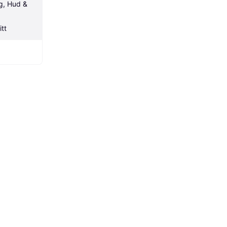
, Hud & 
tt