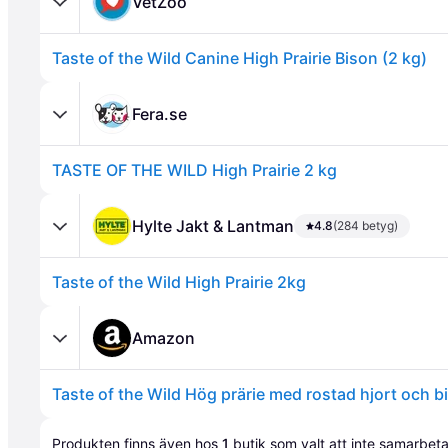
VetZoo
Taste of the Wild Canine High Prairie Bison (2 kg)
Fera.se
TASTE OF THE WILD High Prairie 2 kg
Annons
Hylte Jakt & Lantman
4.8
(284 betyg)
Taste of the Wild High Prairie 2kg
Amazon
Taste of the Wild Hög prärie med rostad hjort och b
Annons
Produkten finns även hos 
1
butik
 som valt att inte samarbet