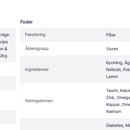
Foder
Paketering
 High 
Påse
cipe 
Åldersgrupp
n & 
Vuxen
 2kg
Kyckling, Ägg
Ingredienser
Nötkött, Pota
Lamm
Taurin, Kalci
Zink, Omega-
Näringsämnen
Koppar, Ome
Natrium
Diabetes, Ma