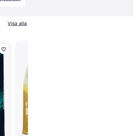
Visa alla
Brit Premium by Natu
Sensitive Lamb 15kg