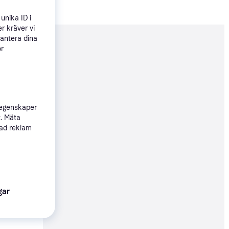
unika ID i
r kräver vi
hantera dina
nderad
ör
199 kr
 egenskaper
Köpgaranti
t. Mäta
sad reklam
75 kr
Köpgaranti
gar
99 kr