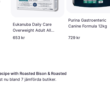
t
Purina Gastroenteric
Eukanuba Daily Care
Canine Formula 12kg
Overweight Adult All
Breed 12kg
653 kr
729 kr
Recipe with Roasted Bison & Roasted 
ust nu bland 
7
 jämförda butiker.