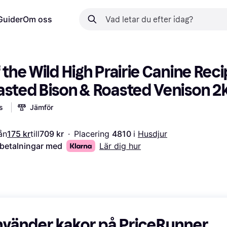
Guider
Om oss
 the Wild High Prairie Canine Reci
asted Bison & Roasted Venison 2
s
Jämför
ån
175 kr
till
709 kr
·
Placering 
4810 
i 
Husdjur
 betalningar med
Lär dig hur
nvänder kakor på PriceRunner