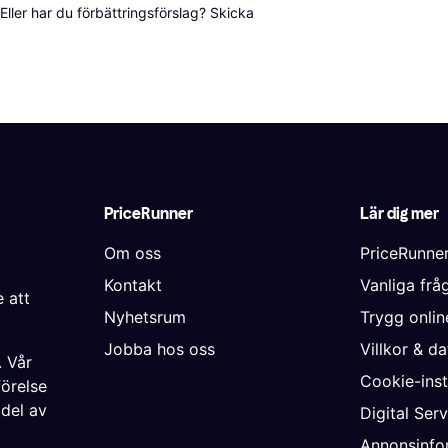
ller har du förbättringsförslag? Skicka 
PriceRunner
Lär dig mer
Om oss
PriceRunne
Kontakt
Vanliga frå
 att
Nyhetsrum
Trygg onli
Jobba hos oss
Villkor & d
. Vår
Cookie-inst
förelse
 del av
Digital Ser
Annonsinfo