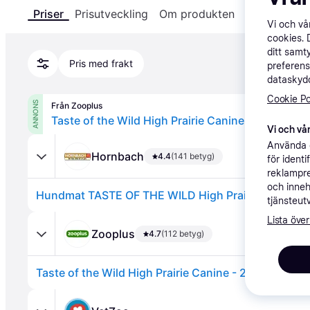
Priser
Prisutveckling
Om produkten
Specifikatio
Vi och v
cookies. 
ditt samt
Pris med frakt
preferens
dataskydd
Cookie Po
ANNONS
Från Zooplus
Taste of the Wild High Prairie Canine - 2 kg
Vi och vår
Använda e
Hornbach
4.4
(141 betyg)
för ident
reklampre
och inneh
tjänsteut
Lista över
Zooplus
4.7
(112 betyg)
Taste of the Wild High Prairie Canine - 2 kg