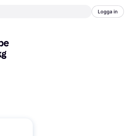
Logga in
Annons
Annons
pe 
kg