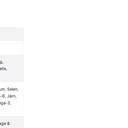
, 
tis, 
um, Selen, 
6, Järn, 
ga-3, 
ge & 