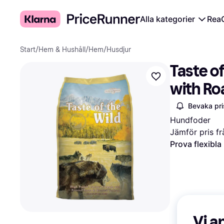
Alla kategorier
Rea
Start
/
Hem & Hushåll
/
Hem
/
Husdjur
Taste of
with Ro
Bevaka pri
Hundfoder
Jämför pris fr
Prova flexibla
Vi a