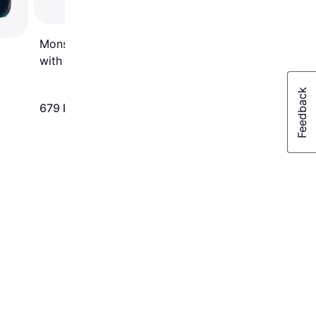
Monster Original Adult
with Chicken & Turkey
12kg
679 kr
672 kr