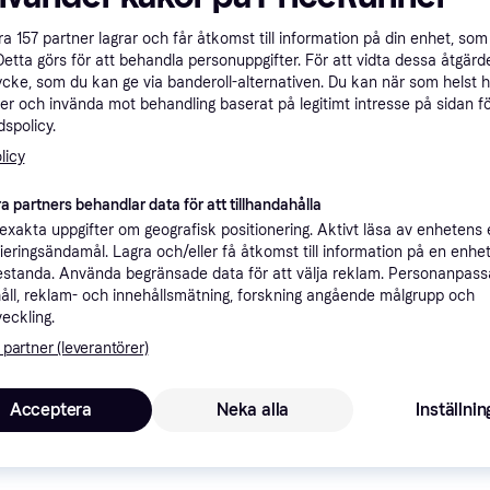
ner
åra
157
partner lagrar och får åtkomst till information på din enhet, som 
Detta görs för att behandla personuppgifter. För att vidta dessa åtgärde
ycke, som du kan ge via banderoll-alternativen. Du kan när som helst 
Rekomme
er och invända mot behandling baserat på legitimt intresse på sidan f
spolicy.
licy
49 kr frakt
,
2-5 dagar
a partners behandlar data för att tillhandahålla
xakta uppgifter om geografisk positionering. Aktivt läsa av enhetens
ifieringsändamål. Lagra och/eller få åtkomst till information på en enhe
standa. Använda begränsade data för att välja reklam. Personanpas
åll, reklam- och innehållsmätning, forskning angående målgrupp och
1
Hundmat TASTE OF THE WILD High Prairie Bison spannmålsfritt 2kg
·
Lägst pris
69 kr frakt
,
1-3 dagar
veckling.
 partner (leverantörer)
Acceptera
Neka alla
Inställnin
1
49 kr frakt
,
2-5 dagar