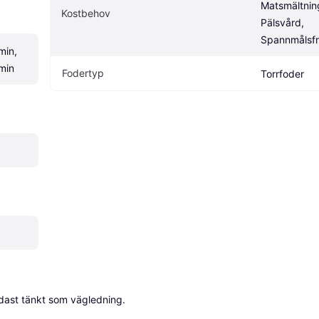
Matsmältning
Kostbehov
Pälsvård, 
Spannmålsfri
in, 
amin
Fodertyp
Torrfoder
dast tänkt som vägledning.
