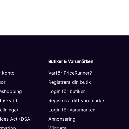
Butiker & Varumärken
r konto
Varför PriceRunner?
gor
Registrera din butik
neshopping
Login för butiker
ataskydd
Registrera ditt varumärke
ällningar
Login för varumärken
vices Act (DSA)
Annonsering
rmation
Widgets