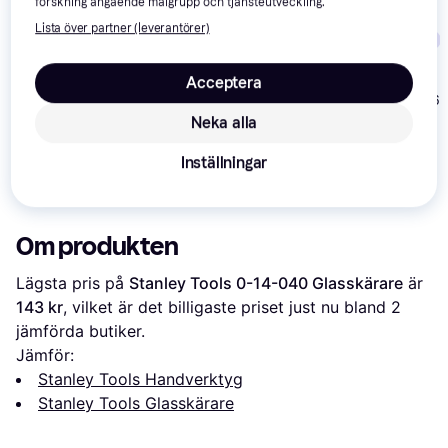
forskning angående målgrupp och tjänsteutveckling.
Lista över partner (leverantörer)
Trendande
Trendande
Acceptera
YATO YT-756
Glasskärare
ETC 27-850
Neka alla
Glasskärare
Wolfcraft 4109000
Glasskärare
Inställningar
105 kr
117 kr
42 kr
Om produkten
Lägsta pris på 
Stanley Tools 0-14-040 Glasskärare
 är 
143 kr
, vilket är det billigaste priset just nu bland 
2
jämförda butiker.
Jämför:
Stanley Tools Handverktyg
Stanley Tools Glasskärare