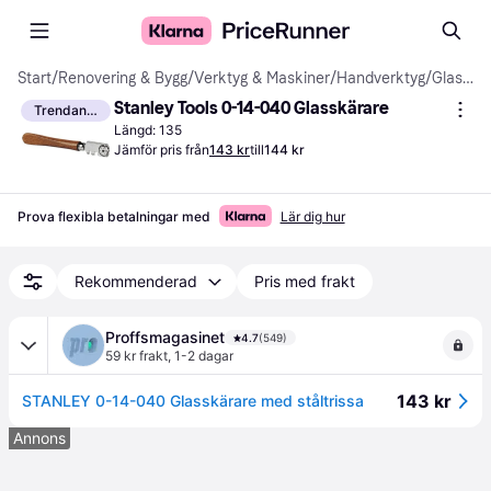
Start
/
Renovering & Bygg
/
Verktyg & Maskiner
/
Handverktyg
/
Glasskärare
Stanley Tools 0-14-040 Glasskärare
Trendande
Längd: 135
Jämför pris från
143 kr
till
144 kr
Prova flexibla betalningar med
Lär dig hur
Rekommenderad
Pris med frakt
Proffsmagasinet
4.7
(549)
59 kr frakt
,
1-2 dagar
143 kr
STANLEY 0-14-040 Glasskärare med ståltrissa
Annons