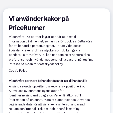
Vi använder kakor på
PriceRunner
Vi och våra
157
partner lagrar och får åtkomst till
information på din enhet, som unika ID i cookies. Detta görs
för att behandla personuppgifter. För att vidta dessa
åtgärder kräver vi ditt samtycke, som du kan ge via
banderoll-alternativen. Du kan när som helst hantera dina
preferenser och invända mot behandling baserat på legitimt
intresse på sidan för dataskyddspolicy.
Cookie Policy
Produkten finns även hos 
1
butik
 som valt att inte 
Visa alla
samarbeta med PriceRunner.
Vi och våra partners behandlar data för att tillhandahålla
Använda exakta uppgifter om geografisk positionering.
Aktivt läsa av enhetens egenskaper för
Relaterade produkter
identifieringsändamål. Lagra och/eller få åtkomst till
information på en enhet. Mäta reklamprestanda. Använda
Vi har plockat fram ett urval av produkter som kanske skulle 
begränsade data för att välja reklam. Personanpassad
intressera dig.
Visa alla
reklam och innehåll, reklam- och innehållsmätning,