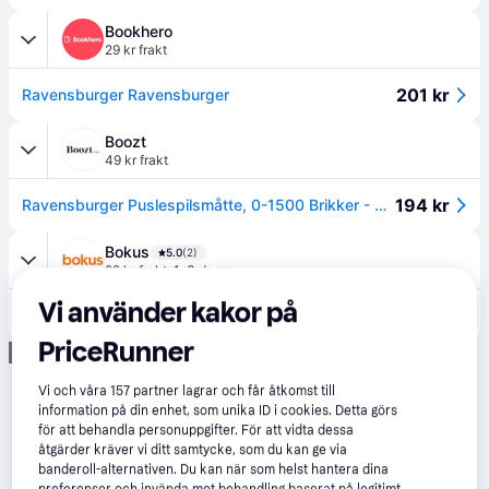
Bookhero
29 kr frakt
201 kr
Ravensburger Ravensburger
Boozt
49 kr frakt
194 kr
Ravensburger Puslespilsmåtte, 0-1500 Brikker - Multi/patterned - One Size
Bokus
5.0
(2)
29 kr frakt
,
1-3 dagar
Vi använder kakor på
229 kr
Pusselmatta 300-1500 bitar Roll your Puzzle!
PriceRunner
Annons
Vi och våra
157
partner lagrar och får åtkomst till
information på din enhet, som unika ID i cookies. Detta görs
för att behandla personuppgifter. För att vidta dessa
åtgärder kräver vi ditt samtycke, som du kan ge via
banderoll-alternativen. Du kan när som helst hantera dina