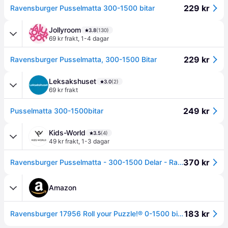
229 kr
Ravensburger Pusselmatta 300-1500 bitar
Jollyroom
3.8
(130)
69 kr frakt
,
1-4 dagar
229 kr
Ravensburger Pusselmatta, 300-1500 Bitar
Leksakshuset
3.0
(2)
69 kr frakt
249 kr
Pusselmatta 300-1500bitar
Kids-World
3.5
(4)
49 kr frakt
,
1-3 dagar
370 kr
Ravensburger Pusselmatta - 300-1500 Delar - Ravensburger - One Size - Pussel
Amazon
183 kr
Ravensburger 17956 Roll your Puzzle!® 0-1500 bitar Pusselmatta - praktisk och enkel förvaring av pussel - perfekt pusselhjälp