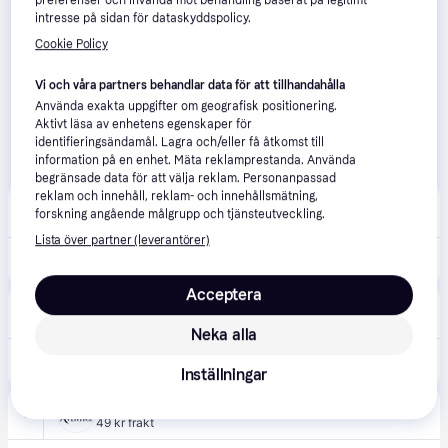
preferenser och invända mot behandling baserat på legitimt
intresse på sidan för dataskyddspolicy.
Cookie Policy
Vi och våra partners behandlar data för att tillhandahålla
Använda exakta uppgifter om geografisk positionering.
Aktivt läsa av enhetens egenskaper för
identifieringsändamål. Lagra och/eller få åtkomst till
information på en enhet. Mäta reklamprestanda. Använda
begränsade data för att välja reklam. Personanpassad
reklam och innehåll, reklam- och innehållsmätning,
Proshop.se
4.5
(589)
forskning angående målgrupp och tjänsteutveckling.
49 kr frakt
,
1-2 dagar
Lista över partner (leverantörer)
210 kr
Ravensburger Puzzlemat 0-1500 pcs. Tillbehör
Acceptera
ToySpace
5.0
(1)
45 kr frakt
,
2-3 dagar
Neka alla
225 kr
Ravensburger Pusselmatta 300-1500 bitar - 110x66 cm
Inställningar
PusselAvenyn
49 kr frakt