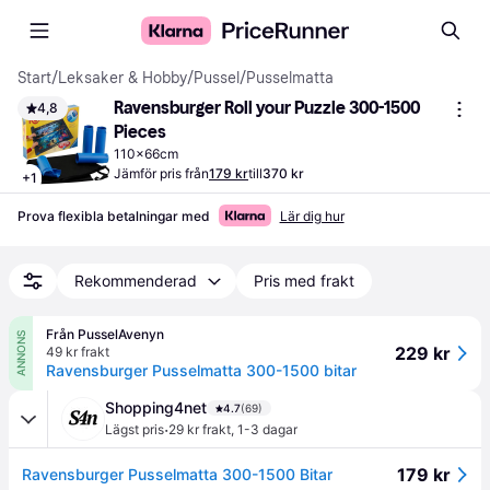
Start
/
Leksaker & Hobby
/
Pussel
/
Pusselmatta
Ravensburger Roll your Puzzle 300-1500 
4,8
Pieces
110x66cm
Jämför pris från
179 kr
till
370 kr
+
1
Prova flexibla betalningar med
Lär dig hur
Rekommenderad
Pris med frakt
Från PusselAvenyn
ANNONS
229 kr
49 kr frakt
Ravensburger Pusselmatta 300-1500 bitar
Shopping4net
4.7
(69)
·
Lägst pris
29 kr frakt
,
1-3 dagar
179 kr
Ravensburger Pusselmatta 300-1500 Bitar