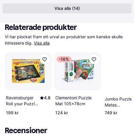
Visa alla (14)
Relaterade produkter
Vi har plockat fram ett urval av produkter som kanske skulle 
intressera dig.
Visa alla
-16%
Ravensburger
4.8
Clementoni Puzzle
Jumbo Puzzle
Roll your Puzzle
Mat 105x78cm
Mates
XXL 1000-3000
Portapuzzle
199 kr
124 kr
749 kr
Bitar
Deluxe 500-
1000 Bitar
Recensioner