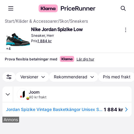
Start
/
Kläder & Accessoarer
/
Skor
/
Sneakers
Nike Jordan Spizike Low
Sneaker, Herr
Pris
1 884 kr
+
4
Prova flexibla betalningar med
Lär dig hur
Versioner
Rekommenderad
Pris med frakt
Joom
40 kr frakt
1 884 kr
Jordan Spizike Vintage Basketkängor Unisex Svart Blå FQ1759-005 cm
Annons