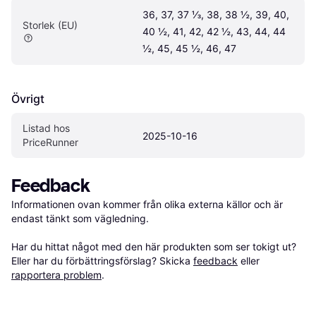
36, 37, 37 ⅓, 38, 38 ½, 39, 40, 
Storlek (EU)
40 ½, 41, 42, 42 ½, 43, 44, 44 
½, 45, 45 ½, 46, 47
Övrigt
Listad hos 
2025-10-16
PriceRunner
Feedback
Informationen ovan kommer från olika externa källor och är 
endast tänkt som vägledning.

Har du hittat något med den här produkten som ser tokigt ut? 
Eller har du förbättringsförslag? Skicka 
feedback
 eller 
rapportera problem
.