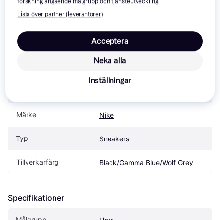
forskning angående målgrupp och tjänsteutveckling.
Lista över partner (leverantörer)
Specifikationer
Acceptera
Neka alla
Produkt
Inställningar
Modellnamn
Nike Jordan Spizike Low
Märke
Nike
Typ
Sneakers
Tillverkarfärg
Black/Gamma Blue/Wolf Grey
Specifikationer
Målgrupp
Herr