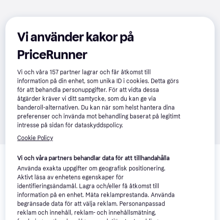
Vi använder kakor på
PriceRunner
Vi och våra
157
partner lagrar och får åtkomst till
information på din enhet, som unika ID i cookies. Detta görs
för att behandla personuppgifter. För att vidta dessa
åtgärder kräver vi ditt samtycke, som du kan ge via
banderoll-alternativen. Du kan när som helst hantera dina
preferenser och invända mot behandling baserat på legitimt
intresse på sidan för dataskyddspolicy.
Cookie Policy
Om produkten
Vi och våra partners behandlar data för att tillhandahålla
Lägsta pris på 
Nike Jordan Spizike Low
 är 
1 884 kr
, 
Använda exakta uppgifter om geografisk positionering.
Aktivt läsa av enhetens egenskaper för
vilket är det billigaste priset just nu hos 1 butik.
identifieringsändamål. Lagra och/eller få åtkomst till
Jämför:
information på en enhet. Mäta reklamprestanda. Använda
Nike Skor
begränsade data för att välja reklam. Personanpassad
reklam och innehåll, reklam- och innehållsmätning,
Nike Sneakers