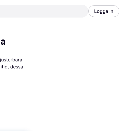
Logga in
Annons
Annons
ha
usterbara 
id, dessa 