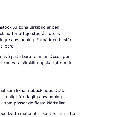
stock Arizona Birkibuc är den
klad för att ge stöd åt fotens
d längre användning. Fotbädden består
ållbara.
len två justerbara remmar. Dessa gör
ket kan vara särskilt uppskattat om du
rial som liknar nubuckläder. Detta
et lämpligt för daglig användning.
 som passar de flesta klädstilar.
r. Detta material är känt för sin lätta