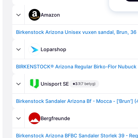
Amazon
Birkenstock Arizona Unisex vuxen sandal, Brun, 36
Loparshop
BIRKENSTOCK® Arizona Regular Birko-Flor Nubuck S
Annons
Unisport SE
3.1
(7 betyg)
Birkenstock Sandaler Arizona Bf - Mocca - ['Brun'] (
Bergfreunde