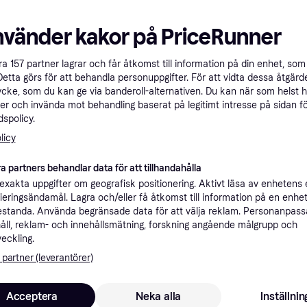
 kr
804 kr
861 kr
1 301 kr
nvänder kakor på PriceRunner
Specifikationer
åra
157
partner lagrar och får åtkomst till information på din enhet, som 
Detta görs för att behandla personuppgifter. För att vidta dessa åtgärde
ycke, som du kan ge via banderoll-alternativen. Du kan när som helst 
Rekomme
er och invända mot behandling baserat på legitimt intresse på sidan f
spolicy.
licy
1 
Fri frakt
,
4-6 dagar
US8
a partners behandlar data för att tillhandahålla
xakta uppgifter om geografisk positionering. Aktivt läsa av enhetens
ifieringsändamål. Lagra och/eller få åtkomst till information på en enhe
standa. Använda begränsade data för att välja reklam. Personanpas
8
Birkenstock Arizona Birko-Flor Nubuck - Sandaler Mocca 35 - Regular fit
·
Lägst pris
75 kr frakt
,
5 dagar
åll, reklam- och innehållsmätning, forskning angående målgrupp och
veckling.
 partner (leverantörer)
Acceptera
Neka alla
Inställnin
9
Birkenstock - Sandaler Arizona Birko-Flor Skor - Dam - 38 EU - Läder
69 kr frakt