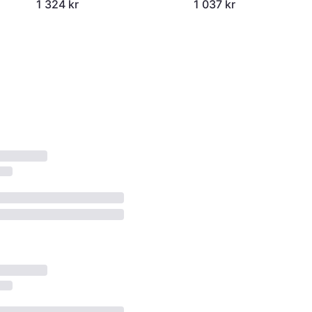
1 324 kr
1 037 kr
Brown