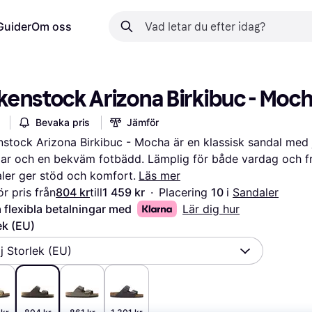
Guider
Om oss
rkenstock Arizona Birkibuc - Moc
Bevaka pris
Jämför
nstock Arizona Birkibuc - Mocha är en klassisk sandal med j
r och en bekväm fotbädd. Lämplig för både vardag och frit
ler ger stöd och komfort.
Läs mer
r pris från
804 kr
till
1 459 kr
·
Placering 
10 
i 
Sandaler
 flexibla betalningar med
Lär dig hur
ek (EU)
lj Storlek (EU)