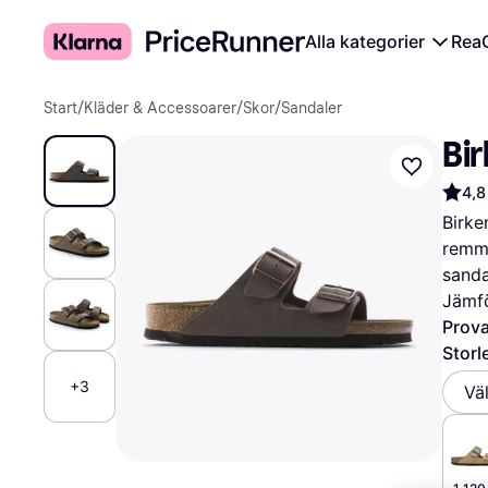
Alla kategorier
Rea
Start
/
Kläder & Accessoarer
/
Skor
/
Sandaler
Bi
4,8
Birke
remma
sanda
Jämfö
Prova
Storl
+3
Vä