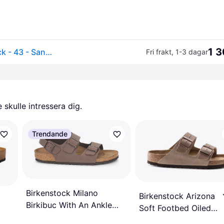
1 3
Birkenstock Sandaler - Arizona - Mocca - Birkenstock - 43 - Sandal
Fri frakt
,
1-3 dagar
skulle intressera dig.
Trendande
Birkenstock Milano
Birkenstock Arizona
Birkibuc With An Ankle
Soft Footbed Oiled
Strap - Mocha
Leather - Tobacco