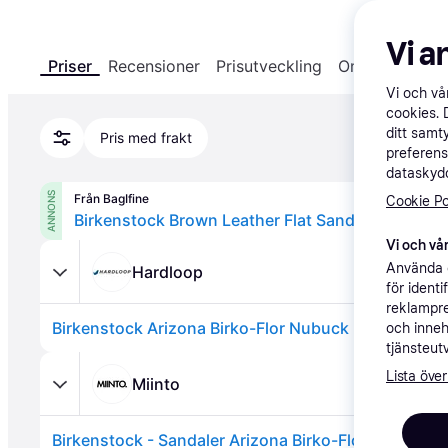
1 120
Vi a
Priser
Recensioner
Prisutveckling
Om produkten
Vi och v
cookies. 
ditt samt
Pris med frakt
preferens
dataskydd
ANNONS
Från BagIfine
Cookie Po
Birkenstock Brown Leather Flat Sandals - EU38/
Vi och vår
Använda e
Hardloop
för ident
reklampre
och inneh
tjänsteut
Lista över
Miinto