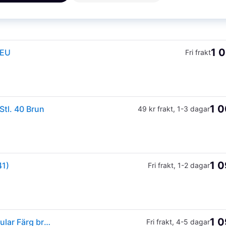
1 0
 EU
Fri frakt
1 0
tl. 40 Brun
49 kr frakt
,
1-3 dagar
1 0
41)
Fri frakt
,
1-2 dagar
1 0
Birkenstock Arizona BFBC Sandaler Storlek 39 - Regular Färg brun/beige
Fri frakt
,
4-5 dagar