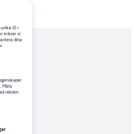
unika ID i
r kräver vi
hantera dina
nderad
ör
296 kr
 egenskaper
t. Mäta
sad reklam
04 kr
gar
59 kr