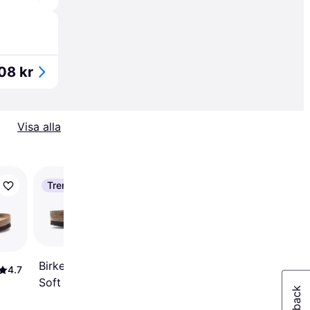
08 kr
Visa alla
Trendande
Birkenstock Arizona
Soft Footbed Oiled
Leather - Faded
4.3
Birkenstock Arizona
Khaki
4.7
Soft Footbed Suede
Leather - Mocha