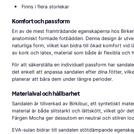
Finns i flera storlekar
Komfort och passform
En av de mest framträdande egenskaperna hos Birken
anatomiskt formade fotbädden. Denna design är utvec
naturliga form, vilket kan bidra till ökad komfort vi
av kork och latex, material som både är flexibla och h
För att säkerställa en individuell passform har sanda
det enkelt att anpassa sandalen efter dina fötter, vil
planerar att bära dem under längre perioder.
Materialval och hållbarhet
Sandalen är tillverkad av Birkibuc, ett syntetiskt mate
material är både slitstarkt och lättskött, vilket gör d
Färgen Mocha ger dessutom en neutral och stilren look
EVA-sulan bidrar till sandalen stötdämpande egenskape