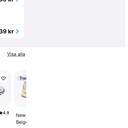
39 kr
Visa alla
Trendande
-19%
Nike Air Force 1 '07 M
- White/Black
4.9
4.5
New Balance 530 -
Beige/Angora/Incense