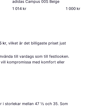
adidas Campus 00S Beige
1 014 kr
1 000 kr
5 kr
, vilket är det billigaste priset just 
nvända till vardags som till festlooken.
 vill kompromissa med komfort eller
är i storlekar mellan 47 ½ och 35. Som