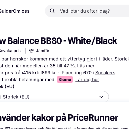
Guider
Om oss
w Balance BB80 - White/Black
Bevaka pris
Jämför
 par herrskor kommer med ett yttertyg gjort i läder. Storle
ust den här modellen är 35 till 47 ½.
Läs mer
r pris från
415 kr
till
899 kr
·
Placering 
670 
i 
Sneakers
 flexibla betalningar med
Lär dig hur
ek (EU)
lj Storlek (EU)
nvänder kakor på PriceRunner