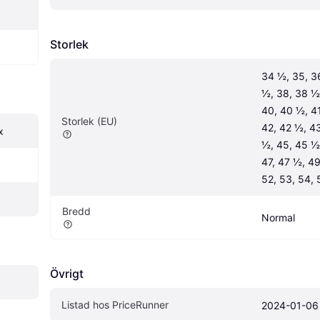
Storlek
34 ½, 35, 36
½, 38, 38 ½,
40, 40 ½, 41
Storlek (EU)
42, 42 ½, 43
x
½, 45, 45 ½,
47, 47 ½, 49,
52, 53, 54, 
Bredd
Normal
Övrigt
Listad hos PriceRunner
2024-01-06