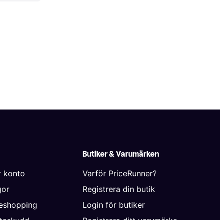
Butiker & Varumärken
r konto
Varför PriceRunner?
gor
Registrera din butik
neshopping
Login för butiker