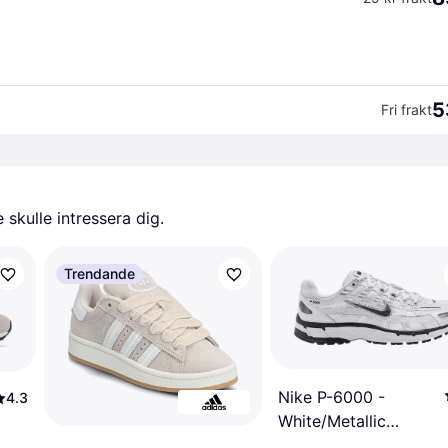
5
Fri frakt
skulle intressera dig.
Trendande
Nike P-6000 -
4.3
White/Metallic
Silver/Black