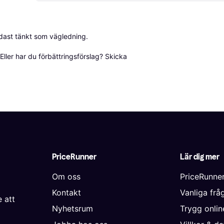
dast tänkt som vägledning.

ller har du förbättringsförslag? Skicka 
PriceRunner
Lär dig mer
Om oss
PriceRunne
Kontakt
Vanliga frå
 att
Nyhetsrum
Trygg onli