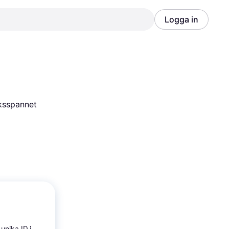
Logga in
Annons
Annons
ksspannet 