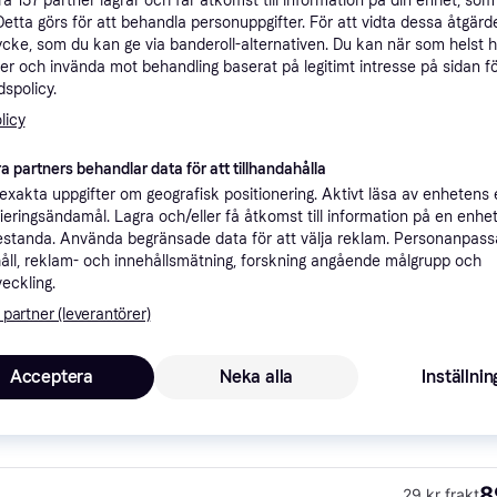
åra
157
partner lagrar och får åtkomst till information på din enhet, som 
ner
Detta görs för att behandla personuppgifter. För att vidta dessa åtgärde
ycke, som du kan ge via banderoll-alternativen. Du kan när som helst 
er och invända mot behandling baserat på legitimt intresse på sidan f
spolicy.
Rekomme
licy
a partners behandlar data för att tillhandahålla
8
29 kr frakt
xakta uppgifter om geografisk positionering. Aktivt läsa av enhetens
ifieringsändamål. Lagra och/eller få åtkomst till information på en enhe
standa. Använda begränsade data för att välja reklam. Personanpas
49 kr frakt
åll, reklam- och innehållsmätning, forskning angående målgrupp och
veckling.
 partner (leverantörer)
4
Fri frakt
Acceptera
Neka alla
Inställnin
8
29 kr frakt