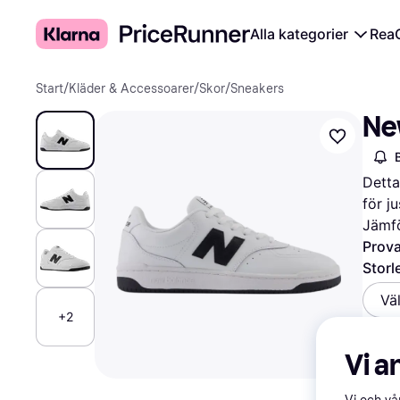
Alla kategorier
Rea
Start
/
Kläder & Accessoarer
/
Skor
/
Sneakers
Ne
Detta
för j
Jämfö
Prova
Storl
Vä
+2
Vi a