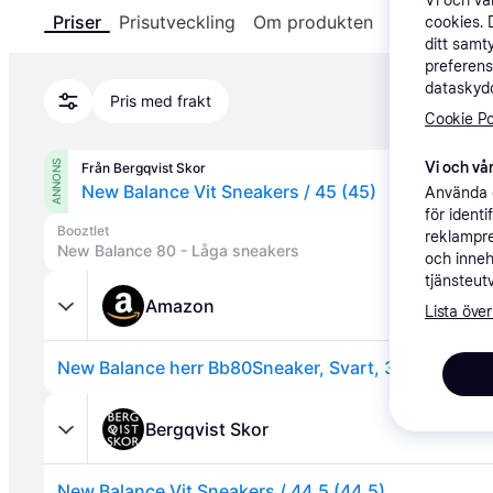
Vi och v
Priser
Prisutveckling
Om produkten
Specifikatio
cookies. 
ditt samt
preferens
dataskydd
Pris med frakt
Cookie Po
ANNONS
Vi och vår
Från Bergqvist Skor
New Balance Vit Sneakers / 45 (45)
Använda e
för ident
Booztlet
reklampre
New Balance 80 - Låga sneakers
och inneh
tjänsteut
Amazon
Lista över
New Balance herr Bb80Sneaker, Svart, 36 EU
Bergqvist Skor
New Balance Vit Sneakers / 44.5 (44.5)