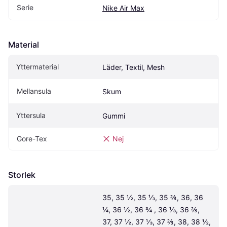
Serie
Nike Air Max
Material
Yttermaterial
Läder, Textil, Mesh
Mellansula
Skum
Yttersula
Gummi
Gore-Tex
Nej
Storlek
35, 35 ½, 35 ⅓, 35 ⅔, 36, 36 
¼, 36 ½, 36 ¾ , 36 ⅓, 36 ⅔, 
37, 37 ½, 37 ⅓, 37 ⅔, 38, 38 ½, 