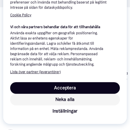
preferenser och invända mot behandling baserat på legitimt
intresse på sidan för dataskyddspolicy.
Relaterade produkter
Cookie Policy
Vi har plockat fram ett urval av produkter som kanske skulle 
intressera dig.
Visa alla
Vi och våra partners behandlar data för att tillhandahålla
Använda exakta uppgifter om geografisk positionering.
Aktivt läsa av enhetens egenskaper för
Trendande
50+
identifieringsändamål. Lagra och/eller få åtkomst till
information på en enhet. Mäta reklamprestanda. Använda
begränsade data för att välja reklam. Personanpassad
reklam och innehåll, reklam- och innehållsmätning,
forskning angående målgrupp och tjänsteutveckling.
Nike Air Max 90
4.8
Lista över partner (leverantörer)
Nike Air Max 95 OG -
Nike Air Force 
W - White/Black
Vit
'07 W - White
2 199 kr
Acceptera
1 458 kr
1 099 kr
Från 758 kr/mån
Neka alla
Recensioner
Inställningar