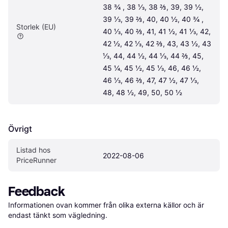
38 ¾ , 38 ⅓, 38 ⅔, 39, 39 ½, 
39 ⅓, 39 ⅔, 40, 40 ½, 40 ¾ , 
Storlek (EU)
40 ⅓, 40 ⅔, 41, 41 ½, 41 ⅓, 42, 
42 ½, 42 ⅓, 42 ⅔, 43, 43 ½, 43 
⅓, 44, 44 ½, 44 ⅓, 44 ⅔, 45, 
45 ¼, 45 ½, 45 ⅓, 46, 46 ½, 
46 ⅓, 46 ⅔, 47, 47 ½, 47 ⅓, 
48, 48 ½, 49, 50, 50 ½
Övrigt
Listad hos 
2022-08-06
PriceRunner
Feedback
Informationen ovan kommer från olika externa källor och är 
endast tänkt som vägledning.
