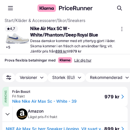
Start
/
Kläder & Accessoarer
/
Skor
/
Sneakers
Nike Air Max SC W - 
4,7
White/Phantom/Deep Royal Blue
Dessa damskor kommer med ett yttertyg gjort i läder. 
Skorna kommer i en fräsch och användbar färg; vit.
+
5
Jämför pris från
899 kr
till
979 kr
Prova flexibla betalningar med
Lär dig hur
Versioner
Storlek (EU)
Rekommenderad
Från Boozt
ANNONS
979 kr
Fri frakt
Nike Nike Air Max Sc - White - 39
Amazon
·
Lägst pris
Fri frakt
899 kr
NIKE Air Max Sc herr Sneaker Löpning, Vit svart vit, 39 EU