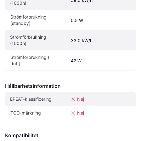
59.0 kW/h
(1000h)
Strömförbrukning 
0.5 W
(standby)
Strömförbrukning  
33.0 kW/h
(1000h)
Strömförbrukning (i 
42 W
drift)
Hållbarhetsinformation
EPEAT-klassificering
Nej
TCO-märkning
Nej
Kompatibilitet