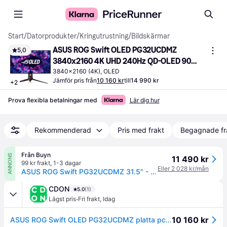
Start
/
Datorprodukter
/
Kringutrustning
/
Bildskärmar
ASUS ROG Swift OLED PG32UCDMZ 
5,0
3840x2160 4K UHD 240Hz QD-OLED 90W 
USB-C
3840x2160 (4K), OLED
Jämför pris från
10 160 kr
till
14 990 kr
+
2
Prova flexibla betalningar med
Lär dig hur
Rekommenderad
Pris med frakt
Begagnade fr
Från Buyn
ANNONS
11 490 kr
99 kr frakt
,
1-3 dagar
Eller 2 028 kr/mån
ASUS ROG Swift PG32UCDMZ 31.5" - USB-C 3840x2160 OLED 240Hz
CDON
5.0
(1)
·
Lägst pris
Fri frakt
,
Idag
10 160 kr
ASUS ROG Swift OLED PG32UCDMZ platta pc-skärmar 80 cm (31.5) 3840 x 2160 pixlar 4K Ultra HD QD-OLED Svart