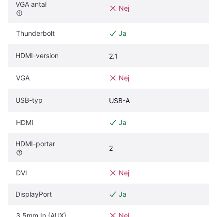
VGA antal
Nej
Thunderbolt
Ja
HDMI-version
2.1
VGA
Nej
USB-typ
USB-A
HDMI
Ja
HDMI-portar
2
DVI
Nej
DisplayPort
Ja
3,5mm In (AUX)
Nej