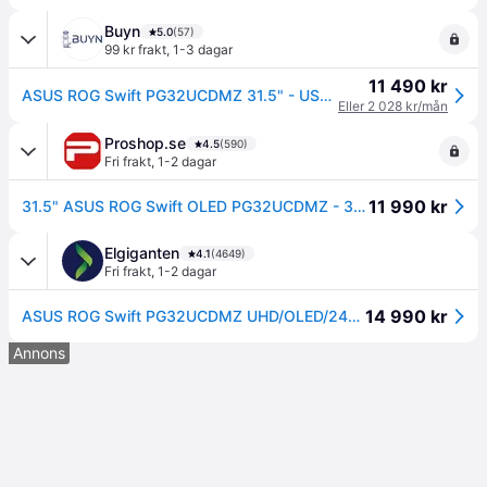
Buyn
5.0
(57)
99 kr frakt
,
1-3 dagar
11 490 kr
ASUS ROG Swift PG32UCDMZ 31.5" - USB-C 3840x2160 OLED 240Hz
Eller 2 028 kr/mån
Proshop.se
4.5
(590)
Fri frakt
,
1-2 dagar
11 990 kr
31.5" ASUS ROG Swift OLED PG32UCDMZ - 3840x2160 (4K) - 240Hz - OLED - KVM switch
Elgiganten
4.1
(4649)
Fri frakt
,
1-2 dagar
14 990 kr
ASUS ROG Swift PG32UCDMZ UHD/OLED/240Hz/0,03ms 32" gamingskärm
Annons