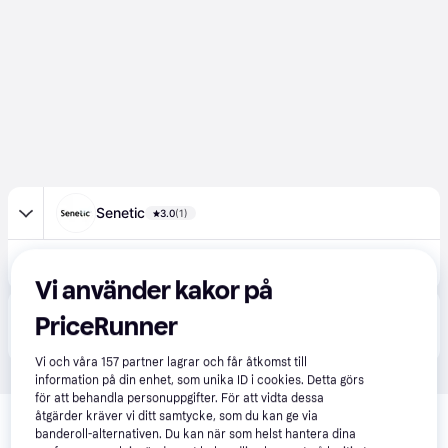
Senetic
3.0
(1)
10 170 kr
ASUS ROG Swift OLED PG32UCDMZ platta pc-skärmar 80 cm 90LM09T0-B01371
Eller 3 503 kr/mån
Vi använder kakor på
Produkten finns även hos 
2
butiker
 som valt att inte 
PriceRunner
Visa alla
samarbeta med PriceRunner.
Vi och våra
157
partner lagrar och får åtkomst till
information på din enhet, som unika ID i cookies. Detta görs
för att behandla personuppgifter. För att vidta dessa
Relaterade produkter
åtgärder kräver vi ditt samtycke, som du kan ge via
banderoll-alternativen. Du kan när som helst hantera dina
Vi har plockat fram ett urval av produkter som kanske skulle 