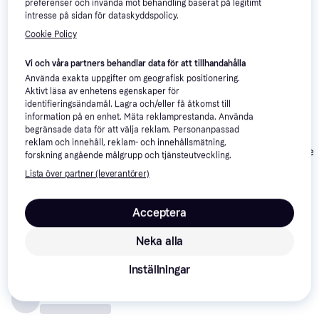
preferenser och invända mot behandling baserat på legitimt
intressera dig.
Visa alla
intresse på sidan för dataskyddspolicy.
Cookie Policy
50+
-14%
Vi och våra partners behandlar data för att tillhandahålla
Använda exakta uppgifter om geografisk positionering.
Aktivt läsa av enhetens egenskaper för
identifieringsändamål. Lagra och/eller få åtkomst till
information på en enhet. Mäta reklamprestanda. Använda
begränsade data för att välja reklam. Personanpassad
reklam och innehåll, reklam- och innehållsmätning,
Samsung
4.6
Samsung Odyssey G8
Dell Alienware
forskning angående målgrupp och tjänsteutveckling.
Odyssey G8
G81SF 27"
AW2725Q
G81SF 32"
Lista över partner (leverantörer)
6 990 kr
8 538 kr
7 199 kr
Från 1 234 kr/mån
Från 2 941 kr/mån
Acceptera
Recensioner
Neka alla
Inställningar