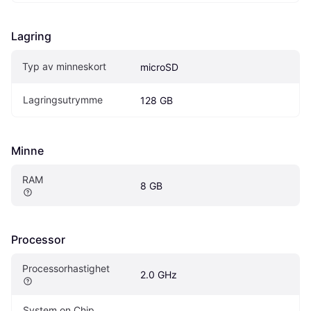
Lagring
Typ av minneskort
microSD
Lagringsutrymme
128 GB
Minne
RAM
8 GB
Processor
Processorhastighet
2.0 GHz
System on Chip 