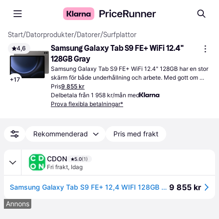
Start
/
Datorprodukter
/
Datorer
/
Surfplattor
Samsung Galaxy Tab S9 FE+ WiFi 12.4" 
4,6
128GB Gray
Samsung Galaxy Tab S9 FE+ WiFi 12.4" 128GB har en stor 
skärm för både underhållning och arbete. Med gott om 
+
17
lagringsutrymme kan du spara appar och media utan 
Pris
9 855 kr
problem.
Delbetala från 1 958 kr/mån med
Prova flexibla betalningar*
Rekommenderad
Pris med frakt
CDON
5.0
(1)
Fri frakt
,
Idag
9 855 kr
Samsung Galaxy Tab S9 FE+ 12,4 WIFI 128GB Touch Tablet antracit
Annons