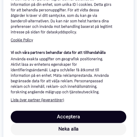
information på din enhet, som unika ID i cookies. Detta görs
för att behandla personuppgifter. För att vidta dessa
åtgärder kräver vi ditt samtycke, som du kan ge via
banderoll-alternativen. Du kan när som helst hantera dina
Om produkten
preferenser och invända mot behandling baserat på legitimt
intresse på sidan för dataskyddspolicy.
Lägsta pris på 
Samsung Galaxy Tab S9 FE+ WiFi 12.4" 
Cookie Policy
128GB Gray
 är 
9 855 kr
, vilket är det billigaste priset 
just nu bland 
3
 jämförda butiker.
Vi och våra partners behandlar data för att tillhandahålla
Använda exakta uppgifter om geografisk positionering.
Upptäck Samsung Galaxy Tab S9 FE+ WiFi 12.4" 128GB
Aktivt läsa av enhetens egenskaper för
Samsung Galaxy Tab S9 FE+ WiFi 12.4" 128GB är en
identifieringsändamål. Lagra och/eller få åtkomst till
information på en enhet. Mäta reklamprestanda. Använda
surfplatta som erbjuder en mångsidig uppsättning
begränsade data för att välja reklam. Personanpassad
funktioner för både arbete och fritid. Med sin stora
reklam och innehåll, reklam- och innehållsmätning,
skärm och generösa lagringskapacitet är den
forskning angående målgrupp och tjänsteutveckling.
utformad för att hantera allt från filmstreaming till
Lista över partner (leverantörer)
produktivitet på språng. Den 12,4 tum stora skärmen
ger en engagerande visuell upplevelse, vilket gör den
Acceptera
särskilt lämplig för att njuta av multimedia eller arbeta
med detaljerade dokument.
Neka alla