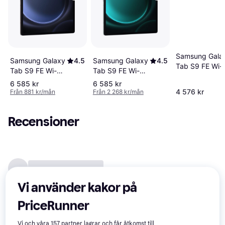
Samsung Gala
Samsung Galaxy
4.5
Samsung Galaxy
4.5
Tab S9 FE Wi-F
Tab S9 FE Wi-Fi
Tab S9 FE Wi-Fi
10.9" 128GB
10.9" 128GB
10.9" 128GB
6 585 kr
6 585 kr
Silver
Grey
Green
4 576 kr
Från 881 kr/mån
Från 2 268 kr/mån
Recensioner
Vi använder kakor på
PriceRunner
Vi och våra
157
partner lagrar och får åtkomst till