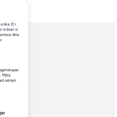
unika ID i
r kräver vi
nderad
hantera dina
ör
007 kr
237 kr/mån
Köpgaranti
 egenskaper
t. Mäta
sad reklam
07 kr
37 kr/mån
gar
29 kr