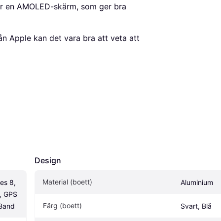
har en AMOLED-skärm, som ger bra
n Apple kan det vara bra att veta att
Design
Material (boett)
s 8, 
Aluminium
 GPS 
Färg (boett)
 Band
Svart, Blå