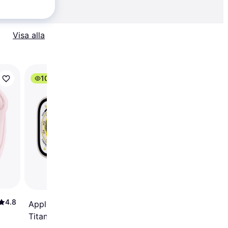
Visa alla
100+
Trendande
Apple Watch Series 11
GPS Cellular 46mm
Space Gray
Aluminium Case
4.8
4.7
Apple Watch Ultra
Titanium Case with