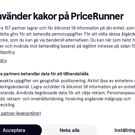
nvänder kakor på PriceRunner
Specifikationer
åra
157
partner lagrar och får åtkomst till information på din enhet, som 
Detta görs för att behandla personuppgifter. För att vidta dessa åtgärde
Rekomme
ycke, som du kan ge via banderoll-alternativen. Du kan när som helst 
er och invända mot behandling baserat på legitimt intresse på sidan f
spolicy.
7 
licy
Fri frakt
,
Imorgon
(ComputerSalg) Apple Watch Series 8 (GPS + Cellular) - 41 mm - rostfritt stål i silver - smart klocka med sportband - fluoroelastomer - vit - bandstorlek: standard - 32 GB - Wi-Fi, Bluetooth, LTE, UWB - 4G - 42.3 g
Eller 1 
a partners behandlar data för att tillhandahålla
xakta uppgifter om geografisk positionering. Aktivt läsa av enhetens
ifieringsändamål. Lagra och/eller få åtkomst till information på en enhe
standa. Använda begränsade data för att välja reklam. Personanpas
7 0
(ComputerSalg) Apple Watch Series 8 (GPS + Cellular) - 41 mm - rostfritt stål i silver - smart klocka med sportband - fluoroelastomer - vit - bandstorlek: standard - 32 GB - Wi-Fi, Bluetooth, LTE, UWB - 4G - 42.3 g
·
Lägst pris
Fri frakt
,
Imorgon
åll, reklam- och innehållsmätning, forskning angående målgrupp och
Eller 1 2
veckling.
 partner (leverantörer)
Acceptera
Neka alla
Inställnin
7 3
Apple Watch Series 8 (GPS + Cellular) - 41 mm - rostfritt stål i silver - smart klocka med sportband - fluoroelastomer - vit - bandstorlek: standar...
Fri frakt
,
Idag