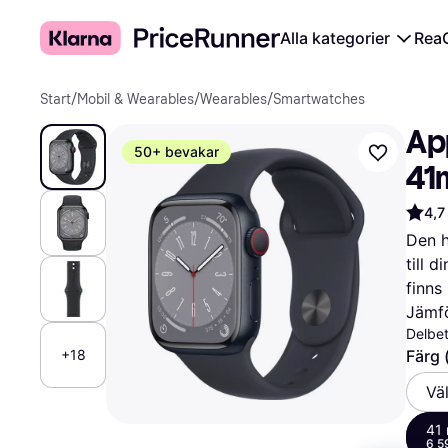
Alla kategorier
Rea
Start
/
Mobil & Wearables
/
Wearables
/
Smartwatches
App
50+ bevakar
41m
4,7
Den h
till 
finns
Jämfö
Delbet
+18
Färg
Vä
41
6 5