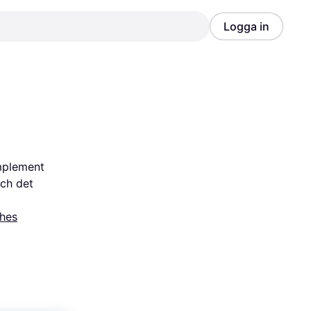
Logga in
Annons
Annons
mplement 
ch det 
hes