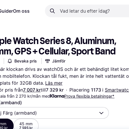
Guider
Om oss
le Watch Series 8, Aluminum, 
m, GPS + Cellular, Sport Band
Bevaka pris
Jämför
är klockan drivs av watchOS och är ett behändigt litet ko
din mobiltelefon. Klockan tål fukt, men är inte helt vattentät o
 plats för 32GB data.
Läs mer
r pris från
7 007 kr
till
7 329 kr
·
Placering 
1173 
i 
Smartwatc
ala från 2 270 kr/mån med
Prova flexibla betalningar*
 (armband)
lj Färg (armband)
 mm
45 mm
90 kr
7 595 kr