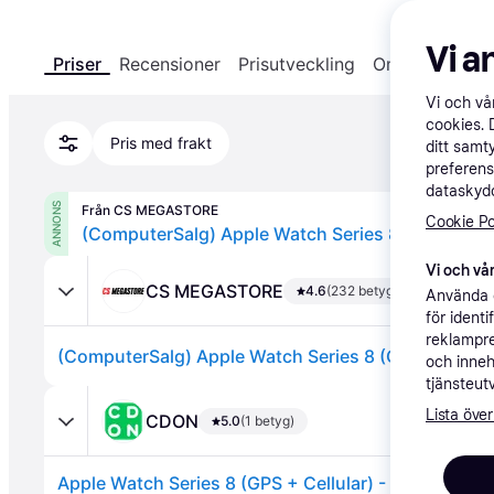
Vi a
Priser
Recensioner
Prisutveckling
Om produkten
Vi och v
cookies. 
Pris med frakt
ditt samt
preferens
dataskydd
ANNONS
Från CS MEGASTORE
Cookie Po
Vi och vår
CS MEGASTORE
4.6
(232 betyg)
Använda e
för ident
reklampre
och inneh
tjänsteut
Lista över
CDON
5.0
(1 betyg)