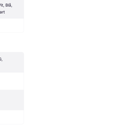
t, Blå, 
art
, 
 