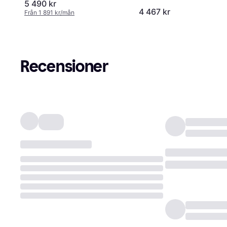
GPS, Sport Band
GPS, Sport Band
5 490 kr
4 467 kr
Från 1 891 kr/mån
Silver
Recensioner