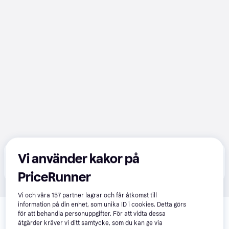
Vi använder kakor på
Produkten finns även hos 
1
butik
 som valt att inte 
Visa alla
samarbeta med PriceRunner.
PriceRunner
Vi och våra
157
partner lagrar och får åtkomst till
Relaterade produkter
information på din enhet, som unika ID i cookies. Detta görs
för att behandla personuppgifter. För att vidta dessa
Vi har plockat fram ett urval av produkter som kanske skulle 
åtgärder kräver vi ditt samtycke, som du kan ge via