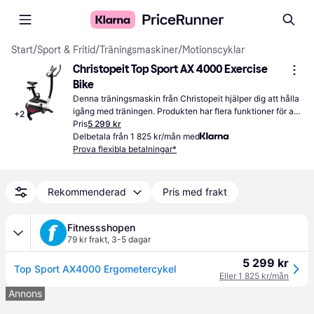
Start
/
Sport & Fritid
/
Träningsmaskiner
/
Motionscyklar
Christopeit Top Sport AX 4000 Exercise 
Bike
Denna träningsmaskin från Christopeit hjälper dig att hålla 
igång med träningen. Produkten har flera funktioner för att 
+
2
göra din träning roligare.
Pris
5 299 kr
Delbetala från 1 825 kr/mån med
Prova flexibla betalningar*
Rekommenderad
Pris med frakt
Fitnessshopen
79 kr frakt
,
3-5 dagar
5 299 kr
Top Sport AX4000 Ergometercykel
Eller 1 825 kr/mån
Annons