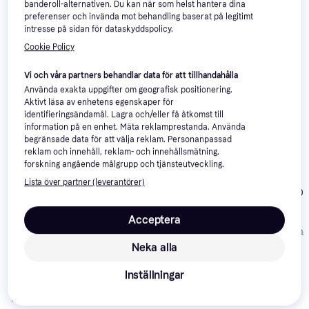
intressera dig.
Visa alla
banderoll-alternativen. Du kan när som helst hantera dina
preferenser och invända mot behandling baserat på legitimt
intresse på sidan för dataskyddspolicy.
Cookie Policy
Vi och våra partners behandlar data för att tillhandahålla
Använda exakta uppgifter om geografisk positionering.
Aktivt läsa av enhetens egenskaper för
identifieringsändamål. Lagra och/eller få åtkomst till
information på en enhet. Mäta reklamprestanda. Använda
begränsade data för att välja reklam. Personanpassad
reklam och innehåll, reklam- och innehållsmätning,
forskning angående målgrupp och tjänsteutveckling.
DKN EMB-600
Lista över partner (leverantörer)
Hammer Cardio XT6
Toorx BRX 30
BT
Acceptera
5 199 kr
11 999 kr
17 990 kr
Från 1 791 kr/mån
Från 4 134 kr/må
Neka alla
Om produkten
Inställningar
Lägsta pris på 
Christopeit Top Sport AX 4000 