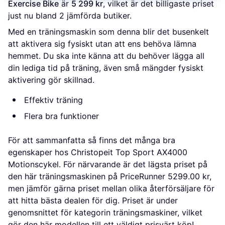
Exercise Bike
 är 
5 299 kr
, vilket är det billigaste priset 
just nu bland 
2
 jämförda butiker.
Med en träningsmaskin som denna blir det busenkelt
att aktivera sig fysiskt utan att ens behöva lämna
hemmet. Du ska inte känna att du behöver lägga all
din lediga tid på träning, även små mängder fysiskt
aktivering gör skillnad.
Effektiv träning
Flera bra funktioner
För att sammanfatta så finns det många bra
egenskaper hos Christopeit Top Sport AX4000
Motionscykel. För närvarande är det lägsta priset på
den här träningsmaskinen på PriceRunner 5299.00 kr,
men jämför gärna priset mellan olika återförsäljare för
att hitta bästa dealen för dig. Priset är under
genomsnittet för kategorin träningsmaskiner, vilket
gör den här modellen till ett väldigt prisvärt köp!