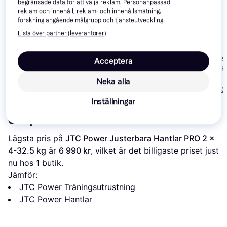
begränsade data för att välja reklam. Personanpassad
reklam och innehåll, reklam- och innehållsmätning,
forskning angående målgrupp och tjänsteutveckling.
Lista över partner (leverantörer)
Bowflex SelectTech
1090i Adjustable
Core 2 x Adjus
Acceptera
Gymstick Adjustable
Dumbbell Set
dumbbell 50 k
Dumbbell Set 15kg
Neka alla
3 995 kr
3 290 kr
549 kr
Från 1 376 kr/mån
Från 1 133 kr/må
Inställningar
Om produkten
Lägsta pris på 
JTC Power Justerbara Hantlar PRO 2 x 
4-32.5 kg
 är 
6 990 kr
, vilket är det billigaste priset just 
nu hos 1 butik.
Jämför:
JTC Power Träningsutrustning
JTC Power Hantlar