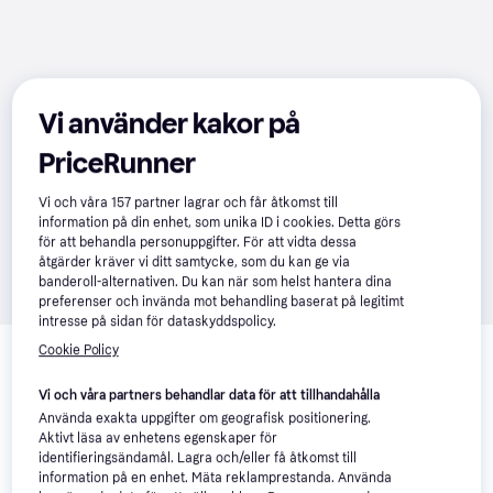
Vi använder kakor på
PriceRunner
Vi och våra
157
partner lagrar och får åtkomst till
information på din enhet, som unika ID i cookies. Detta görs
för att behandla personuppgifter. För att vidta dessa
åtgärder kräver vi ditt samtycke, som du kan ge via
banderoll-alternativen. Du kan när som helst hantera dina
preferenser och invända mot behandling baserat på legitimt
intresse på sidan för dataskyddspolicy.
Relaterade produkter
Cookie Policy
Vi har plockat fram ett urval av produkter som kanske skulle 
Vi och våra partners behandlar data för att tillhandahålla
intressera dig.
Visa alla
Använda exakta uppgifter om geografisk positionering.
Aktivt läsa av enhetens egenskaper för
identifieringsändamål. Lagra och/eller få åtkomst till
information på en enhet. Mäta reklamprestanda. Använda