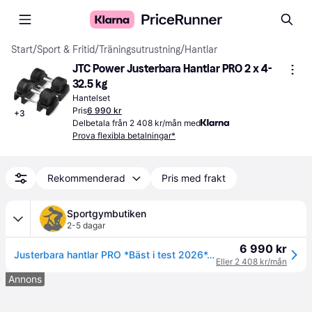
Start
/
Sport & Fritid
/
Träningsutrustning
/
Hantlar
JTC Power Justerbara Hantlar PRO 2 x 4-
32.5 kg
Hantelset
Pris
6 990 kr
+
3
Delbetala från 2 408 kr/mån med
Prova flexibla betalningar*
Rekommenderad
Pris med frakt
Sportgymbutiken
2-5 dagar
6 990 kr
Justerbara hantlar PRO *Bäst i test 2026*, 2 x 4-32.5 kg
Eller 2 408 kr/mån
Annons