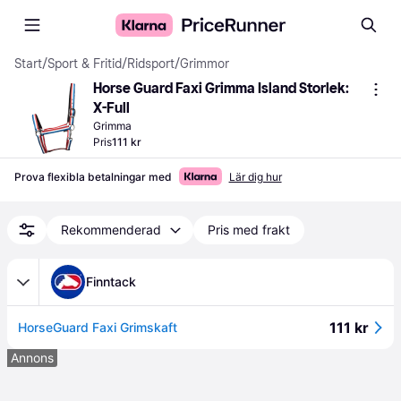
Start
/
Sport & Fritid
/
Ridsport
/
Grimmor
Horse Guard Faxi Grimma Island Storlek: 
X-Full
Grimma
Pris
111 kr
Prova flexibla betalningar med
Lär dig hur
Rekommenderad
Pris med frakt
Finntack
111 kr
HorseGuard Faxi Grimskaft
Annons