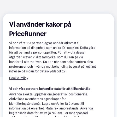
Vi använder kakor på
PriceRunner
Vi och våra
157
partner lagrar och får åtkomst till
information på din enhet, som unika ID i cookies. Detta görs
för att behandla personuppgifter. För att vidta dessa
åtgärder kräver vi ditt samtycke, som du kan ge via
banderoll-alternativen. Du kan när som helst hantera dina
preferenser och invända mot behandling baserat på legitimt
intresse på sidan för dataskyddspolicy.
Cookie Policy
Relaterade produkter
Vi har plockat fram ett urval av produkter som kanske skulle 
Vi och våra partners behandlar data för att tillhandahålla
intressera dig.
Visa alla
Använda exakta uppgifter om geografisk positionering.
Aktivt läsa av enhetens egenskaper för
identifieringsändamål. Lagra och/eller få åtkomst till
information på en enhet. Mäta reklamprestanda. Använda
begränsade data för att välja reklam. Personanpassad