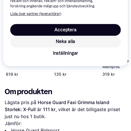
reklam och innehåll, reklam- och innehållsmätning,
forskning angående målgrupp och tjänsteutveckling.
Lista över partner (leverantörer)
Acceptera
Neka alla
Ryom Grimma Bagge -
Inställningar
Röd
Kingsland Grimma
Schockemöhle
Classic Marinblå
Memphis
Ponny
619 kr
135 kr
319 kr
Om produkten
Lägsta pris på 
Horse Guard Faxi Grimma Island 
Storlek: X-Full
 är 
111 kr
, vilket är det billigaste priset 
just nu hos 1 butik.
Jämför:
Horse Guard Ridsport