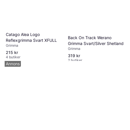
Catago Alea Logo
Back On Track Werano
Reflexgrimma Svart XFULL
Grimma Svart/Silver Shetland
Grimma
Grimma
215 kr
319 kr
4 butiker
2 butiker
Annons