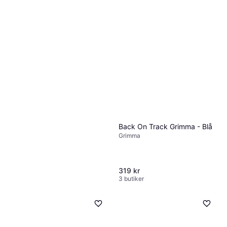
Back On Track Grimma - Blå
Grimma
319 kr
3 butiker
Back On Track Werano -
Svart
Grimma