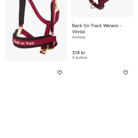
Back On Track Werano -
Vinröd
Grimma
319 kr
4 butiker
Back On Track Werano
Grimma Full - Vinröd
Grimma
319 kr
5 butiker