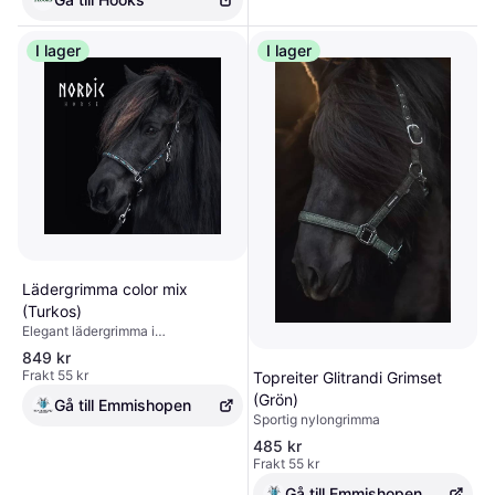
I lager
I lager
Lädergrimma color mix
(Turkos)
Elegant lädergrimma i
högkvalitativt läder med mjuk
849 kr
fodring på nackstycke, sidostycken
Frakt 55 kr
Topreiter Glitrandi Grimset
och nosrem. Dekorerad med stenar
(Grön)
för en lyxig look
Gå till Emmishopen
Sportig nylongrimma
485 kr
Frakt 55 kr
Gå till Emmishopen