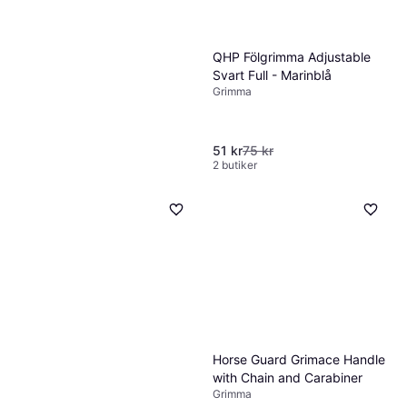
QHP Fölgrimma Adjustable
Svart Full - Marinblå
Grimma
51 kr
75 kr
2 butiker
Hansbo Sport Fölgrimma
Ofodrad Full Rosa
Grimma
119 kr
2 butiker
Horse Guard Grimace Handle
with Chain and Carabiner
Grimma