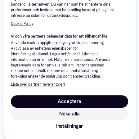
Grimma
banderoll-alternativen. Du kan när som helst hantera dina
preferenser och invända mot behandling baserat på legitimt
intresse på sidan för dataskyddspolicy.
319 kr
Cookie Policy
3 butiker
Back On Track Grimma
Werano Grön (Ponny)
Vi och våra partners behandlar data för att tillhandahålla
Grimma
Använda exakta uppgifter om geografisk positionering.
319 kr
Aktivt läsa av enhetens egenskaper för
3 butiker
identifieringsändamål. Lagra och/eller få åtkomst till
information på en enhet. Mäta reklamprestanda. Använda
begränsade data för att välja reklam. Personanpassad
reklam och innehåll, reklam- och innehållsmätning,
forskning angående målgrupp och tjänsteutveckling.
Lista över partner (leverantörer)
Acceptera
Neka alla
Ryom Grimma Bagge Svart
Grimma
Inställningar