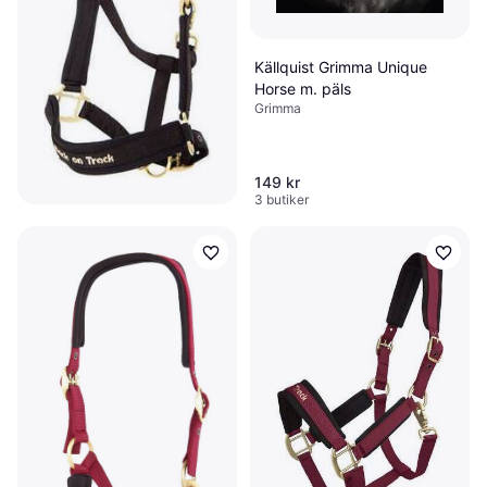
Källquist Grimma Unique
Horse m. päls
Grimma
149 kr
3 butiker
Back On Track Grimma -
Svart
Grimma
319 kr
5 butiker