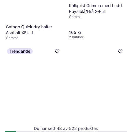
Källquist Grimma med Ludd
Royalblå/Grå X-Full
Grimma
Catago Quick dry halter
165 kr
Asphalt XFULL
2 butiker
Grimma
373 kr
2 butiker
Trendande
Kentucky Sheepskin
Shipping Halter
Du har sett 48 av 522 produkter.
Grimma