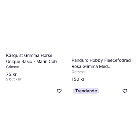
Källquist Grimma Horse
Panduro Hobby Fleecefodrad
Unique Basic - Marin Cob
Rosa Grimma Med
Grimma
Grimma
Matchande Grimskaft
75 kr
150 kr
2 butiker
1 butik
Trendande