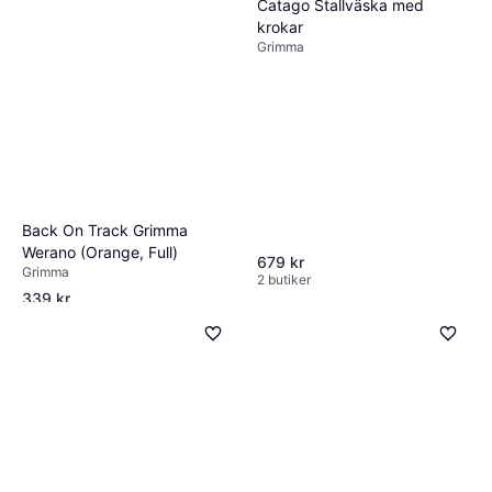
Catago Stallväska med
krokar
Grimma
Back On Track Grimma
Werano (Orange, Full)
679 kr
Grimma
2 butiker
339 kr
2 butiker