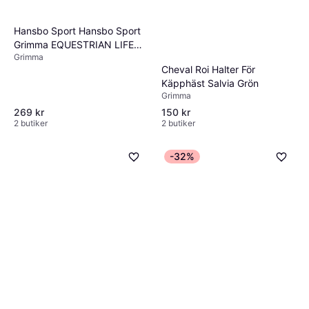
Hansbo Sport Hansbo Sport
Grimma EQUESTRIAN LIFE
Grimma
Marin P Full
Cheval Roi Halter För
Käpphäst Salvia Grön
Grimma
269 kr
150 kr
2 butiker
2 butiker
-32%