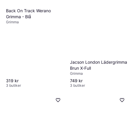
319 kr
4 butiker
Back On Track Werano
Grimma - Blå
Grimma
Jacson London Lädergrimma
Brun X-Full
Grimma
319 kr
749 kr
3 butiker
3 butiker