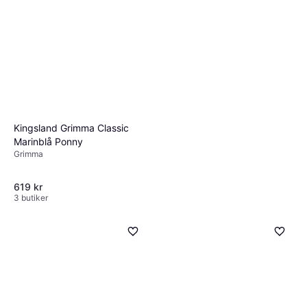
Kingsland Grimma Classic
Marinblå Ponny
Grimma
619 kr
3 butiker
Back On Track Grimma
Werano Brun
Grimma
319 kr
3 butiker