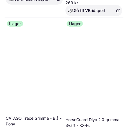
grimma Ponderosa Pine PONY
269 kr
Gå till VBridsport
I lager
I lager
CATAGO Trace Grimma - Blå -
HorseGuard Diya 2.0 grimma -
Pony
Svart - XX-Full