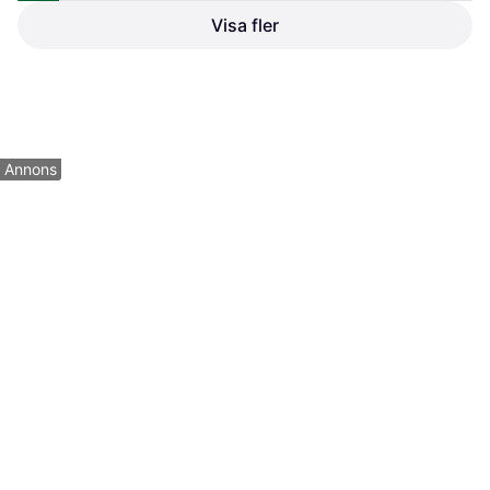
Visa fler
Källquist Grimma med Ludd
Olivgrön/Natur X-Full
Grimma
165 kr
1 119 kr
2 butiker
2 butiker
1
2
3
...
7
...
11
Annons