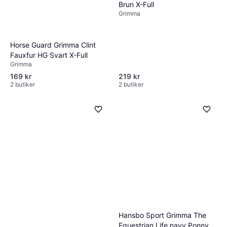
Brun X-Full
Grimma
Horse Guard Grimma Clint
Fauxfur HG Svart X-Full
Grimma
169 kr
219 kr
2 butiker
2 butiker
Hansbo Sport Grimma The
Equestrian Life navy Ponny