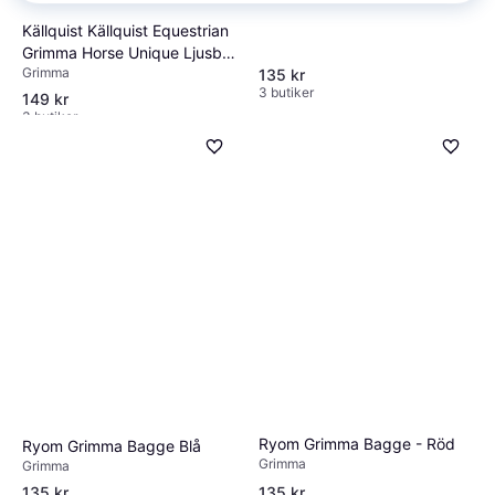
Källquist Källquist Equestrian
Grimma Horse Unique Ljusblå
Grimma
(Ponny)
135 kr
3 butiker
149 kr
3 butiker
Ryom Grimma Bagge - Röd
Ryom Grimma Bagge Blå
Grimma
Grimma
135 kr
135 kr