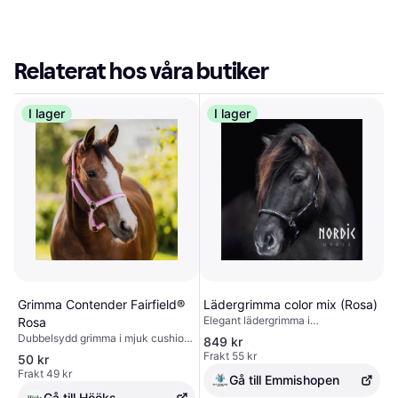
Relaterat hos våra butiker
I lager
I lager
Grimma Contender Fairfield®
Lädergrimma color mix (Rosa)
Elegant lädergrimma i
Rosa
högkvalitativt läder med mjuk
Dubbelsydd grimma i mjuk cushion
849 kr
fodring på nackstycke, sidostycken
tape. Justerbar i nacken.
Frakt 55 kr
50 kr
och nosrem. Dekorerad med stenar
Frakt 49 kr
för en lyxig look
Gå till Emmishopen
Gå till Hööks