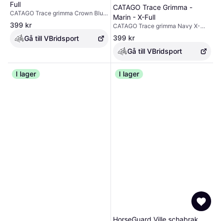
Full
CATAGO Trace Grimma -
CATAGO Trace grimma Crown Blue
Marin - X-Full
FULL
399 kr
CATAGO Trace grimma Navy X-
FULL
399 kr
Gå till VBridsport
Gå till VBridsport
I lager
I lager
HorseGuard Ville schabrak