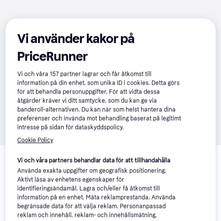
Vi använder kakor på
PriceRunner
Vi och våra
157
partner lagrar och får åtkomst till
information på din enhet, som unika ID i cookies. Detta görs
för att behandla personuppgifter. För att vidta dessa
åtgärder kräver vi ditt samtycke, som du kan ge via
banderoll-alternativen. Du kan när som helst hantera dina
preferenser och invända mot behandling baserat på legitimt
intresse på sidan för dataskyddspolicy.
Cookie Policy
Relaterade produkter
Vi och våra partners behandlar data för att tillhandahålla
Vi har plockat fram ett urval av produkter som kanske skulle 
Använda exakta uppgifter om geografisk positionering.
intressera dig.
Visa alla
Aktivt läsa av enhetens egenskaper för
identifieringsändamål. Lagra och/eller få åtkomst till
information på en enhet. Mäta reklamprestanda. Använda
begränsade data för att välja reklam. Personanpassad
reklam och innehåll, reklam- och innehållsmätning,