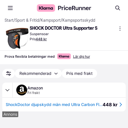
Start
/
Sport & Fritid
/
Kampsport
/
Kampsportsskydd
SHOCK DOCTOR Ultra Supporter S
Suspensoar
Pris
448 kr
Prova flexibla betalningar med
Lär dig hur
Rekommenderad
Pris med frakt
Amazon
Fri frakt
448 kr
ShockDoctor djupskydd män med Ultra Carbon Flex Cup – utvecklad för kampsport: Boxning, karate, taekwondo, Krav Maga, MMA, Muay Thai ..
Annons