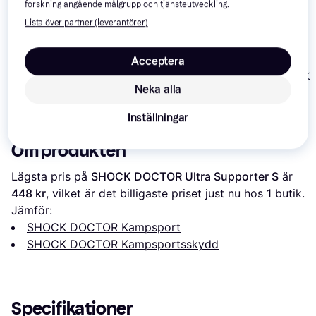
forskning angående målgrupp och tjänsteutveckling.
Lista över partner (leverantörer)
Venum Predator
Acceptera
Mouth Guard -
Chokem Pro Flex Susp
adidas ClimaC
Grey/Black
With Supporter
Neka alla
Groin Guard
199 kr
239 kr
214 kr
Inställningar
Om produkten
Lägsta pris på 
SHOCK DOCTOR Ultra Supporter S
 är 
448 kr
, vilket är det billigaste priset just nu hos 1 butik.
Jämför:
SHOCK DOCTOR Kampsport
SHOCK DOCTOR Kampsportsskydd
Specifikationer