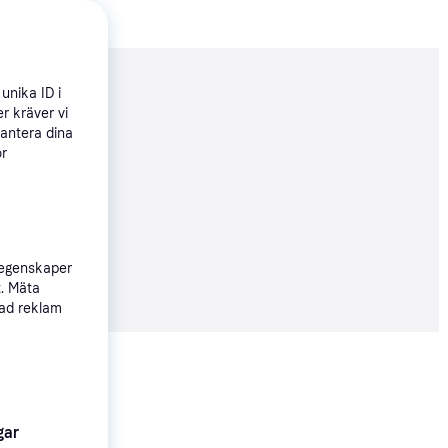
nderad
unika ID i
r kräver vi
hantera dina
ör
 produkter
 egenskaper
89 kr
t. Mäta
sad reklam
Visa alla
gar
200+