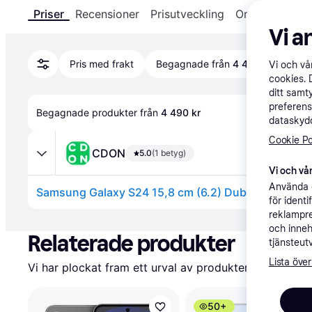
Priser
Recensioner
Prisutveckling
Om produkten
Vi a
Pris med frakt
Begagnade från
4 490 kr
Vi och v
cookies. 
ditt samt
preferens
Begagnade produkter från 
4 490 kr
dataskydd
Cookie Po
CDON
5.0
(1 betyg)
Vi och vår
Använda e
för ident
reklampre
Annons
och inneh
Relaterade produkter
tjänsteut
Lista över
Vi har plockat fram ett urval av produkter som kanske 
50+