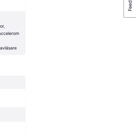
r, 
Accelerom
savläsare