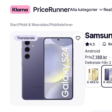
Alla kategorier
Rea
Start
/
Mobil & Wearables
/
Mobiltelefoner
Samsung
Trendande
Be
4,5
Android
Pris
7 189 kr
·
Delbetala från 
6 465 kr
6 465