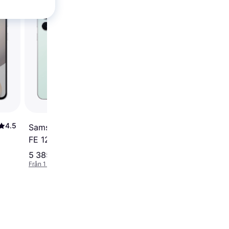
Samsung Galaxy S24
8GB RAM 256GB
Marble Grey
4.5
4.5
Samsung Galaxy S24
FE 128GB Mint
5 385 kr
7 390 kr
Från 1 855 kr/mån
Från 2 546 kr/mån