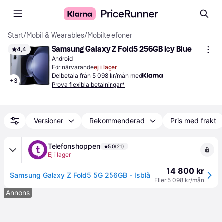
Start
/
Mobil & Wearables
/
Mobiltelefoner
Samsung Galaxy Z Fold5 256GB Icy Blue
4,4
Android
För närvarande
ej i lager
Delbetala från 5 098 kr/mån med
+
3
Prova flexibla betalningar*
Versioner
Rekommenderad
Pris med frakt
Telefonshoppen
5.0
(21)
Ej i lager
14 800 kr
Samsung Galaxy Z Fold5 5G 256GB - Isblå
Eller 5 098 kr/mån
Annons