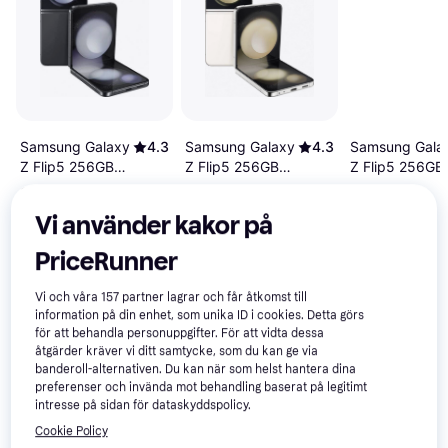
Samsung Gala
Samsung Galaxy
4.3
Samsung Galaxy
4.3
Z Flip5 256GB
Z Flip5 256GB
Z Flip5 256GB
Lavender
Cream
Graphite
9 255 kr
9 255 kr
8 301 kr
Från 3 188 kr/mån
Från 3 188 kr/mån
Vi använder kakor på
PriceRunner
Recensioner
Vi och våra
157
partner lagrar och får åtkomst till
information på din enhet, som unika ID i cookies. Detta görs
för att behandla personuppgifter. För att vidta dessa
åtgärder kräver vi ditt samtycke, som du kan ge via
banderoll-alternativen. Du kan när som helst hantera dina
preferenser och invända mot behandling baserat på legitimt
intresse på sidan för dataskyddspolicy.
Cookie Policy