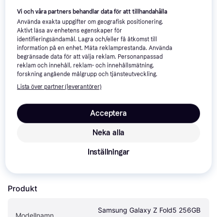
Vi och våra partners behandlar data för att tillhandahålla
Använda exakta uppgifter om geografisk positionering.
Aktivt läsa av enhetens egenskaper för
identifieringsändamål. Lagra och/eller få åtkomst till
information på en enhet. Mäta reklamprestanda. Använda
Om produkten
begränsade data för att välja reklam. Personanpassad
reklam och innehåll, reklam- och innehållsmätning,
Lägsta pris på 
Samsung Galaxy Z Fold5 256GB Icy 
forskning angående målgrupp och tjänsteutveckling.
Blue
 är 
-
, vilket är det billigaste priset just nu hos 1 
Lista över partner (leverantörer)
butik.
Jämför:
Acceptera
Samsung Mobiltelefoner
Neka alla
Inställningar
Specifikationer
Produkt
Samsung Galaxy Z Fold5 256GB 
Modellnamn