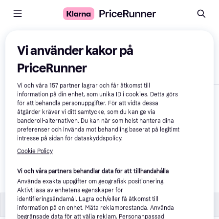
Jämför produkter
Vi använder kakor på
PriceRunner
Visa endast skillnader
Vi och våra
157
partner lagrar och får åtkomst till
information på din enhet, som unika ID i cookies. Detta görs
för att behandla personuppgifter. För att vidta dessa
åtgärder kräver vi ditt samtycke, som du kan ge via
banderoll-alternativen. Du kan när som helst hantera dina
preferenser och invända mot behandling baserat på legitimt
intresse på sidan för dataskyddspolicy.
Cookie Policy
Havaianas Fluffy Kids 
- Lightpink
Vi och våra partners behandlar data för att tillhandahålla
Använda exakta uppgifter om geografisk positionering.
359 kr
Aktivt läsa av enhetens egenskaper för
identifieringsändamål. Lagra och/eller få åtkomst till
Storlek
Storlek
information på en enhet. Mäta reklamprestanda. Använda
begränsade data för att välja reklam. Personanpassad