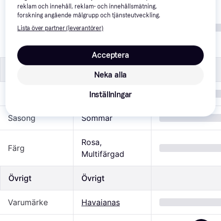
reklam och innehåll, reklam- och innehållsmätning,
22, 33, 23, 34, 
forskning angående målgrupp och tjänsteutveckling.
24, 35, 25, 26, 
Storlek (EU)
Lista över partner (leverantörer)
27, 28, 29, 30, 
31, 32
Acceptera
Specifikationer
Specifikationer
Neka alla
Målgrupp
Flicka
Inställningar
Säsong
Sommar
Rosa, 
Färg
Multifärgad
Övrigt
Övrigt
Varumärke
Havaianas