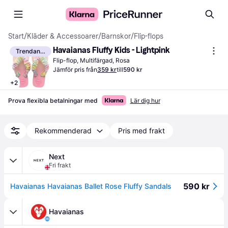
Start
/
Kläder & Accessoarer
/
Barnskor
/
Flip-flops
Havaianas Fluffy Kids - Lightpink
Trendande
Flip-flop, Multifärgad, Rosa
Jämför pris från
359 kr
till
590 kr
+
2
Prova flexibla betalningar med
Lär dig hur
Rekommenderad
Pris med frakt
Next
Fri frakt
590 kr
Havaianas Havaianas Ballet Rose Fluffy Sandals
Havaianas