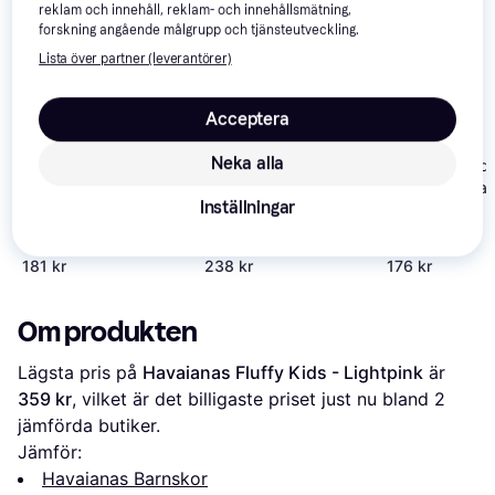
reklam och innehåll, reklam- och innehållsmätning,
intressera dig.
Visa alla
forskning angående målgrupp och tjänsteutveckling.
Lista över partner (leverantörer)
-15%
Acceptera
Neka alla
Havaianas Kids
Havaianas Baby Brasil
- Pink Porcelai
Logo II - Marine Blue
Inställningar
Havaianas Baby
Disney Classics II -
Lemon Yellow
181 kr
238 kr
176 kr
Om produkten
Lägsta pris på 
Havaianas Fluffy Kids - Lightpink
 är 
359 kr
, vilket är det billigaste priset just nu bland 
2
jämförda butiker.
Jämför:
Havaianas Barnskor