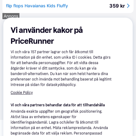
359 kr
flip flops Havaianas Kids Fluffy
Annons
Vi använder kakor på
PriceRunner
Vi och våra
157
partner lagrar och får åtkomst till
information på din enhet, som unika ID i cookies. Detta görs
för att behandla personuppgifter. För att vidta dessa
åtgärder kräver vi ditt samtycke, som du kan ge via
banderoll-alternativen. Du kan när som helst hantera dina
preferenser och invända mot behandling baserat på legitimt
intresse på sidan för dataskyddspolicy.
Cookie Policy
Vi och våra partners behandlar data för att tillhandahålla
Använda exakta uppgifter om geografisk positionering.
Aktivt läsa av enhetens egenskaper för
Relaterade produkter
identifieringsändamål. Lagra och/eller få åtkomst till
information på en enhet. Mäta reklamprestanda. Använda
begränsade data för att välja reklam. Personanpassad
Vi har plockat fram ett urval av produkter som kanske skulle 