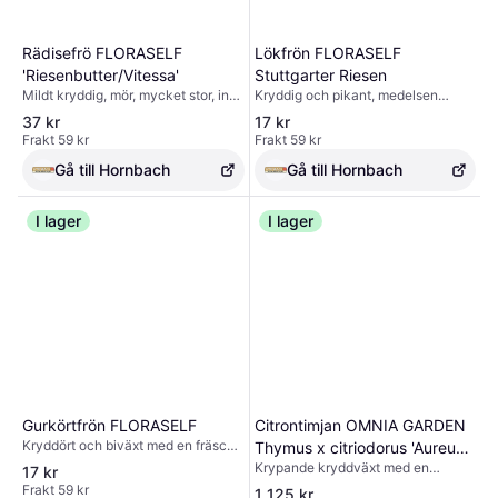
Rädisefrö FLORASELF
Lökfrön FLORASELF
'Riesenbutter/Vitessa'
Stuttgarter Riesen
Mildt kryddig, mör, mycket stor, inte
Kryddig och pikant, medelsen
luddig trädgårdsradis. För hela
löksort med god hållbarhet över
37 kr
17 kr
friluftssäsongen. Efter groning,
vintern. Mörkgula, plattrunda,
Frakt 59 kr
Frakt 59 kr
gallra med avstånd, vattna
mycket stora lökar med helvitt kött.
regelbundet vid sommarodling.
Den bästa sorten för att odla
Gå till Hornbach
Gå till Hornbach
sättlök.
I lager
I lager
Gurkörtfrön FLORASELF
Citrontimjan OMNIA GARDEN
Kryddört och biväxt med en fräsch
Thymus x citriodorus 'Aureus'
gurksmak och -doft samt
Krypande kryddväxt med en
15-pack
17 kr
dekorativa, blå blommor, ettårig,
aromatisk frisk citrondoft och
Frakt 59 kr
1 125 kr