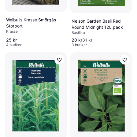
Weibulls Krasse Smörgås
Nelson Garden Basil Red
Storport
Round Midnight 120 pack
Krasse
Basilika
25 kr
20 kr
31 kr
4 butiker
3 butiker