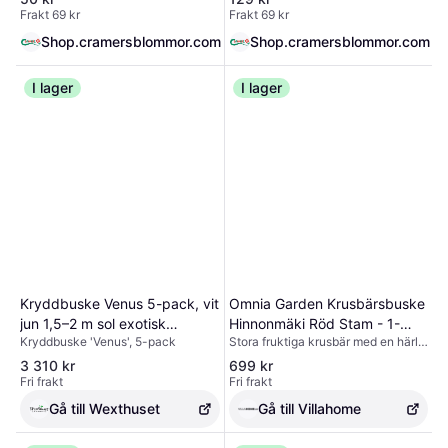
150cm, sol.AHöjd: 30-60
Frakt 69 kr
Frakt 69 kr
cm\r\nLäge: Sol, jämn
fukt\r\nAnvändning: Mat,
Shop.cramersblommor.com
Shop.cramersblommor.com
krydda\r\nÖvrigt: Lättodlad, rik
skörd\r\n
I lager
I lager
Kryddbuske Venus 5-pack, vit
Omnia Garden Krusbärsbuske
jun 1,5–2 m sol exotisk
Hinnonmäki Röd Stam - 1-
Kryddbuske 'Venus', 5-pack
Stora fruktiga krusbär med en härlig
doftande buske lättodlad
pack
söt smak som mognar i juli/aug. De
zon1–3.
3 310 kr
699 kr
delikata röda bären är sprängfyllda
Fri frakt
Fri frakt
med vitaminer och den goda
sötman passar fint till både
Gå till Wexthuset
Gå till Villahome
fruktsalladen, desserter, saft och
sylt. Krusbär har länge varit en