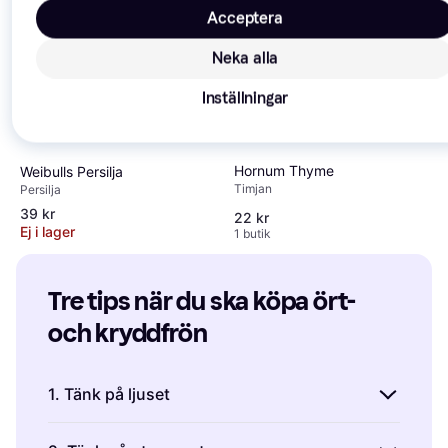
Acceptera
Neka alla
Inställningar
Hornum Thyme
Weibulls Persilja
Timjan
Persilja
39 kr
22 kr
Ej i lager
1 butik
Tre tips när du ska köpa ört- 
och kryddfrön
1. Tänk på ljuset
De flesta kryddväxter är soldyrkare som