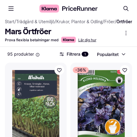
Start
/
Trädgård & Utemiljö
/
Krukor, Plantor & Odling
/
Fröer
/
Örtfröer
Mars Örtfröer
Prova flexibla betalningar med
Lär dig hur
95 produkter
Filtrera
Popularitet
1
-36%