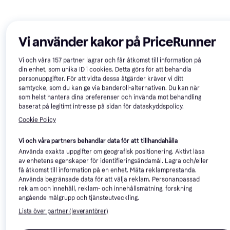
Vi använder kakor på PriceRunner
Vi och våra
157
partner lagrar och får åtkomst till information på
din enhet, som unika ID i cookies. Detta görs för att behandla
personuppgifter. För att vidta dessa åtgärder kräver vi ditt
samtycke, som du kan ge via banderoll-alternativen. Du kan när
som helst hantera dina preferenser och invända mot behandling
baserat på legitimt intresse på sidan för dataskyddspolicy.
Hornum Wild Garlic
Impecta Ramslök
Cookie Policy
Örtfrö
Örtfrö
49 kr
40 kr
Vi och våra partners behandlar data för att tillhandahålla
2 butiker
1 butik
Använda exakta uppgifter om geografisk positionering. Aktivt läsa
av enhetens egenskaper för identifieringsändamål. Lagra och/eller
få åtkomst till information på en enhet. Mäta reklamprestanda.
Använda begränsade data för att välja reklam. Personanpassad
reklam och innehåll, reklam- och innehållsmätning, forskning
angående målgrupp och tjänsteutveckling.
Lista över partner (leverantörer)