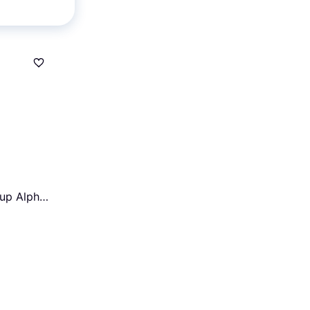
a
up Alpha