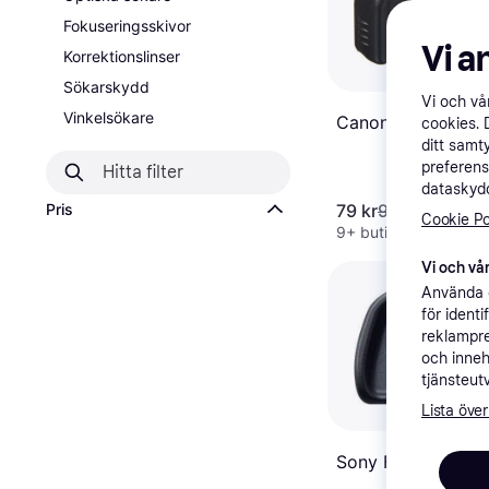
Fokuseringsskivor
Vi a
Korrektionslinser
Sökarskydd
Vi och v
Vinkelsökare
Canon Eyecup Ef
cookies. 
ditt samt
preferens
dataskydd
Pris
79 kr
95 kr
Cookie Po
9+ butiker
Vi och vår
Använda e
för ident
reklampre
och inneh
tjänsteut
Lista över
Sony FDA-EP10