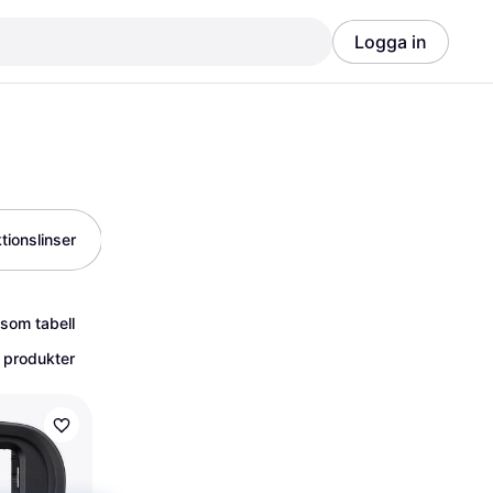
Logga in
Annons
Annons
tionslinser
Sökarskydd
Vinkelsökare
 som tabell
 produkter