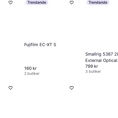
Trendande
Trendande
Fujifilm EC-XT S
Smallrig 5387 
External Optical
799 kr
Viewfinder
160 kr
3 butiker
2 butiker