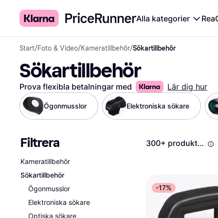
Alla kategorier
Rea
Start
/
Foto & Video
/
Kameratillbehör
/
Sökartillbehör
Sökartillbehör
Prova flexibla betalningar med
Lär dig hur
Ögonmusslor
Elektroniska sökare
Filtrera
300+ produkter
Kameratillbehör
Sökartillbehör
-17%
Ögonmusslor
Elektroniska sökare
Optiska sökare