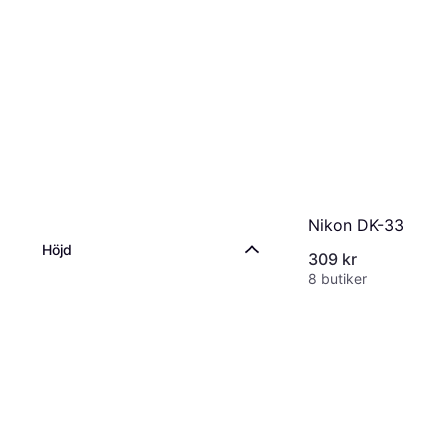
Nikon DK-33
Höjd
309 kr
8 butiker