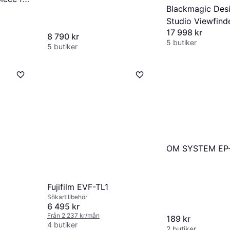
Blackmagic Des
Studio Viewfind
17 998 kr
8 790 kr
5 butiker
5 butiker
OM SYSTEM EP
Fujifilm EVF-TL1
Sökartillbehör
6 495 kr
Från 2 237 kr/mån
189 kr
4 butiker
2 butiker