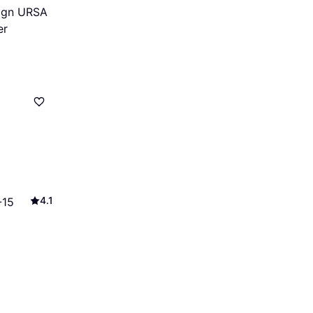
ign URSA
er
4.1
-15