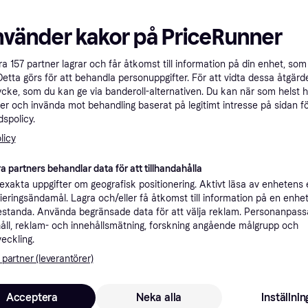
nvänder kakor på PriceRunner
Sony FDA-EP18
åra
157
partner lagrar och får åtkomst till information på din enhet, som 
Detta görs för att behandla personuppgifter. För att vidta dessa åtgärde
4.5
Blackmagic Design
ycke, som du kan ge via banderoll-alternativen. Du kan när som helst 
Pocket Cinema
er och invända mot behandling baserat på legitimt intresse på sidan f
4 000 kr
Camera Pro EVF for
spolicy.
Från 1 378 kr/mån
151 kr
6K Pro
licy
6 butiker
9+ butiker
a partners behandlar data för att tillhandahålla
xakta uppgifter om geografisk positionering. Aktivt läsa av enhetens
ifieringsändamål. Lagra och/eller få åtkomst till information på en enhe
standa. Använda begränsade data för att välja reklam. Personanpas
åll, reklam- och innehållsmätning, forskning angående målgrupp och
veckling.
 partner (leverantörer)
Canon Eyecup 
Acceptera
Neka alla
Inställnin
Nikon DK-29