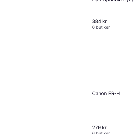
Sony Alpha
384 kr
6 butiker
Canon ER-H
279 kr
6 butiker