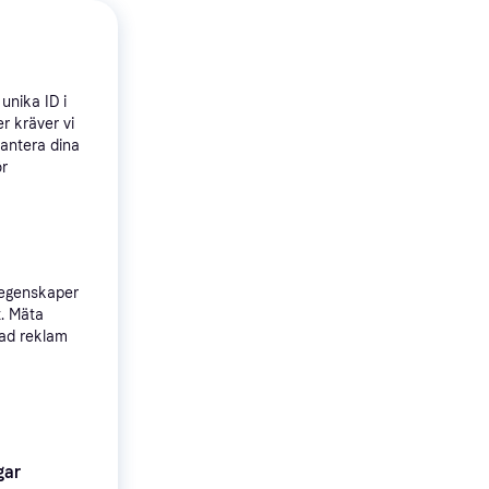
4.3
unika ID i
r kräver vi
hantera dina
ör
 egenskaper
t. Mäta
sad reklam
5
Eb
gar