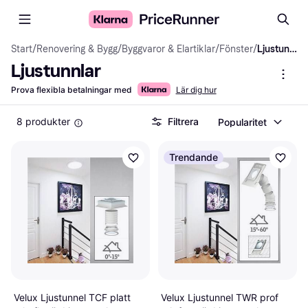
Start
/
Renovering & Bygg
/
Byggvaror & Elartiklar
/
Fönster
/
Ljustunnlar
Ljustunnlar
Prova flexibla betalningar med
Lär dig hur
8 produkter
Filtrera
Popularitet
Trendande
Velux Ljustunnel TCF platt
Velux Ljustunnel TWR prof