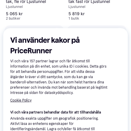
tak, fle rör Ljustunnel
tak fast rör Ljustunnel
Ljustunnel
Ljustunnel
5 065 kr
5 819 kr
2 butiker
1 butik
Vi använder kakor på
PriceRunner
Vi och våra
157
partner lagrar och får åtkomst till
information på din enhet, som unika ID i cookies. Detta görs
för att behandla personuppgifter. För att vidta dessa
åtgärder kräver vi ditt samtycke, som du kan ge via
banderoll-alternativen. Du kan när som helst hantera dina
preferenser och invända mot behandling baserat på legitimt
Velux Ljustunnel TWF prof
Velux Ljustunnel TLR slätt tak
intresse på sidan för dataskyddspolicy.
tak, fle rör Ljustunnel
fast rör Ljustunnel
Cookie Policy
Ljustunnel
Ljustunnel
4 659 kr
5 819 kr
Vi och våra partners behandlar data för att tillhandahålla
1 butik
1 butik
Använda exakta uppgifter om geografisk positionering.
Aktivt läsa av enhetens egenskaper för
identifieringsändamål. Lagra och/eller få åtkomst till