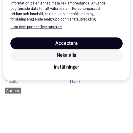
information på en enhet. Mäta reklamprestanda. Använda
begränsade data för att välja reklam. Personanpassad
reklam och innehåll, reklam- och innehållsmätning,
forskning angående målgrupp och tjänsteutveckling.
Lista över partner (leverantörer)
Acceptera
Neka alla
Velux Ljustunnel TLF slätt
Velux Ljustunnel TCR platt
tak, fle rör Ljustunnel
tak fast rör Ljustunnel
Inställningar
Ljustunnel
Ljustunnel
4 659 kr
4 459 kr
1 butik
1 butik
Annons