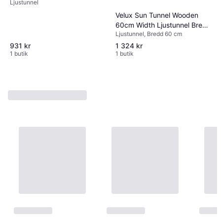
Ljustunnel
Ljustunnel
Velux Sun Tunnel Wooden
60cm Width Ljustunnel Bredd
Ljustunnel, Bredd 60 cm
60cm
931 kr
1 324 kr
1 butik
1 butik