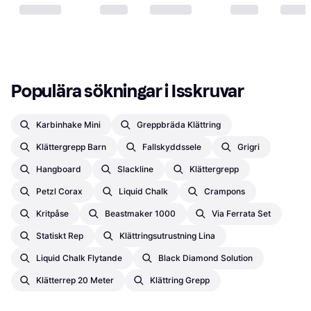
Populära sökningar i Isskruvar
Karbinhake Mini
Greppbräda Klättring
Klättergrepp Barn
Fallskyddssele
Grigri
Hangboard
Slackline
Klättergrepp
Petzl Corax
Liquid Chalk
Crampons
Kritpåse
Beastmaker 1000
Via Ferrata Set
Statiskt Rep
Klättringsutrustning Lina
Liquid Chalk Flytande
Black Diamond Solution
Klätterrep 20 Meter
Klättring Grepp