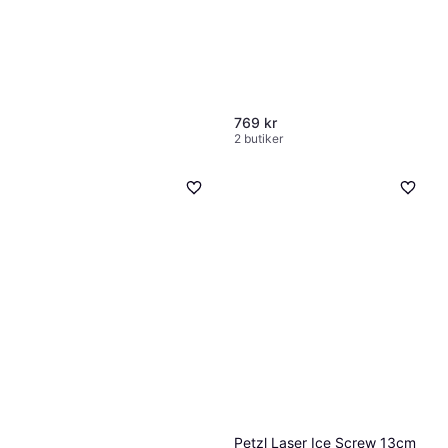
769 kr
2 butiker
Black Diamond Express Ice
Screw 16cm
Isskruv
779 kr
2 butiker
Petzl Laser Ice Screw 13cm