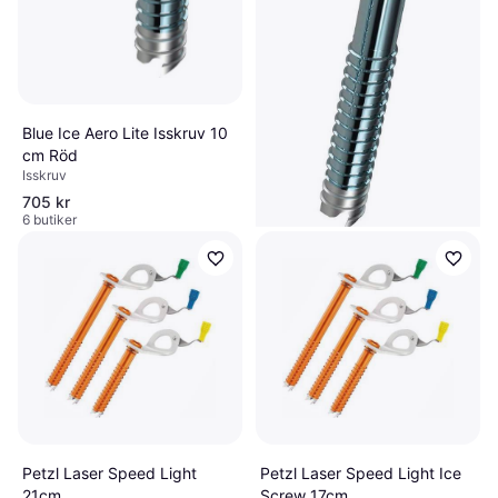
Blue Ice Aero Lite Isskruv 10
cm Röd
Isskruv
705 kr
6 butiker
Blue Ice Aero Lite Isskruv 19
cm
Isskruv
783 kr
6 butiker
Petzl Laser Speed Light
Petzl Laser Speed Light Ice
21cm
Screw 17cm