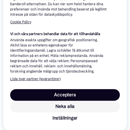
banderoll-alternativen. Du kan när som helst hantera dina
Black Diamond Ultralight Ice
preferenser och invända mot behandling baserat på legitimt
Screw 19cm
intresse på sidan för dataskyddspolicy.
Isskruv
Cookie Policy
864 kr
3 butiker
Vi och våra partners behandlar data för att tillhandahålla
Använda exakta uppgifter om geografisk positionering.
Aktivt läsa av enhetens egenskaper för
identifieringsändamål. Lagra och/eller få åtkomst till
information på en enhet. Mäta reklamprestanda. Använda
begränsade data för att välja reklam. Personanpassad
reklam och innehåll, reklam- och innehållsmätning,
forskning angående målgrupp och tjänsteutveckling.
Lista över partner (leverantörer)
Acceptera
Petzl Laser Speed Ice Screw
Neka alla
13cm - Yellow
Isskruv
Inställningar
680 kr
3 butiker