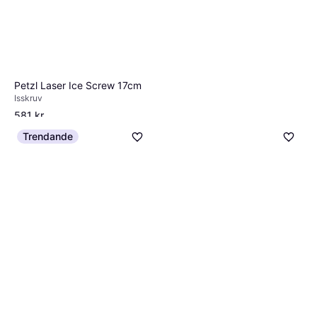
Salewa Quick Screw 160mm
Isskruv
1 191 kr
2 butiker
Petzl Laser Ice Screw 17cm
Isskruv
581 kr
Petzl Laser Ice Screw 21cm
1 butik
Isskruv
Trendande
545 kr
1 butik