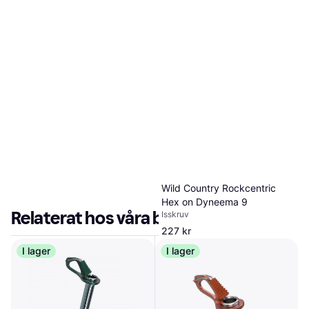
Wild Country Rockcentric
Hex on Dyneema 9
Relaterat hos våra butiker
Isskruv
227 kr
1 butik
I lager
I lager