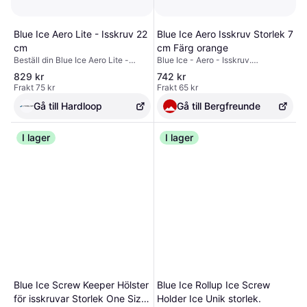
Blue Ice Aero Lite - Isskruv 22
Blue Ice Aero Isskruv Storlek 7
cm
cm Färg orange
Beställ din Blue Ice Aero Lite -
Blue Ice - Aero - Isskruv.
Isskruv 22 cm -utrustning på
Materialtyp: aluminium|Materialtyp:
829 kr
742 kr
Hardloop ✓ Fri frakt & returer ✓
stål|Mått (yttre): 7 cm (orange); 10
Frakt 75 kr
Frakt 65 kr
Expertråd
cm (röd); 13 cm (gul); 16 cm (blå);
19 cm (grå); 22 cm (grön)|Övriga
Gå till Hardloop
Gå till Bergfreunde
angivelser: spets med tre piggar
I lager
I lager
Blue Ice Screw Keeper Hölster
Blue Ice Rollup Ice Screw
för isskruvar Storlek One Size
Holder Ice Unik storlek.