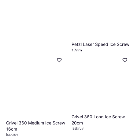
Petzl Laser Speed Ice Screw
17cm
Isskruv
Petzl Laser Speed Ice Screw
747 kr
21cm
1 butik
Isskruv
747 kr
1 butik
Grivel 360 Long Ice Screw
Grivel 360 Medium Ice Screw
20cm
Isskruv
16cm
Isskruv