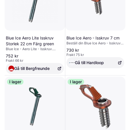
Blue Ice Aero Lite Isskruv
Blue Ice Aero - Isskruv 7 cm
Beställ din Blue Ice Aero - Isskruv 7
Storlek 22 cm Färg green
cm -utrustning på Hardloop ✓ Fri
Blue Ice - Aero Lite - Isskruv.
730 kr
frakt & returer ✓ Expertråd
Materialtyp: aluminium|Materialtyp:
Frakt 75 kr
752 kr
rostfritt stål|Övrig materialinfo:
Frakt 66 kr
Gå till Hardloop
aluminium body with steel tip|Mått
(yttre): 10 cm (red), 13 cm (yellow),
Gå till Bergfreunde
16 cm (blue), 19 cm (grey), 22 cm
(green)
I lager
I lager