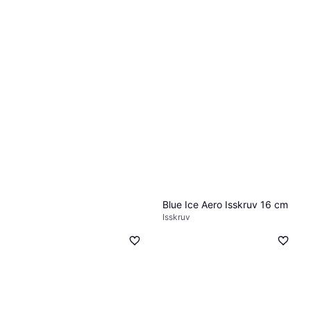
Salewa Quick Screw 130mm
Isskruv
767 kr
3 butiker
Blue Ice Aero Isskruv 16 cm
Isskruv
730 kr
5 butiker