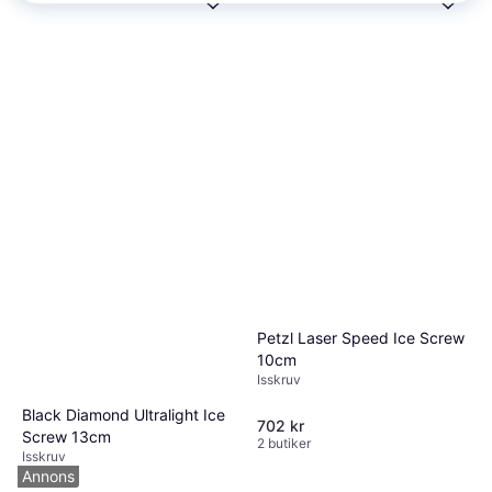
Black Diamond Ultralight Ice
Screw 22cm
Isskruv
817 kr
3 butiker
Petzl Laser Speed Ice Screw
10cm
Isskruv
Black Diamond Ultralight Ice
702 kr
Screw 13cm
2 butiker
Isskruv
Annons
747 kr