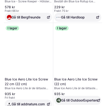
Blue Ice - Screw Keeper - Hölster
Beställ din Blue Ice Rollup Ice
Färg pearl blue
för isskruvar. Materialtyp: polyamid|
Screw Holder Ice Unik storlek -
578 kr
229 kr
Övrig materialinfo: EVA; TPU|Mått
utrustning på Hardloop ✓ Fri frakt &
Frakt 66 kr
Frakt 75 kr
(yttre): 28 x 18 x 6 cm|Övriga
returer ✓ Expertråd
angivelser: bärhandtag; uttagbar
Gå till Bergfreunde
Gå till Hardloop
isskruvhållare; plats för 12 isskruvar
I lager
I lager
Blue Ice Aero Lite Ice Screw
Blue Ice Aero Lite Ice Screw
22 cm (22 cm)
(22 cm)
Blue Ice Aero Lite är de lättaste
Blue Ice Aero Lite är de lättaste
isskruvarna på marknaden, med en
isskruvarna på marknaden, med en
935 kr
935 kr
innovativ 3-tandad stålbit för
innovativ 3-tandad stålbit för
Fri frakt
teknisk bergsklättring. De finns i 5
teknisk bergsklättring. De finns i 5
Gå till OutdoorExperten
längder. De använder en 3-tandad
längder. De använder en 3-tandad
Gå till addnature.com