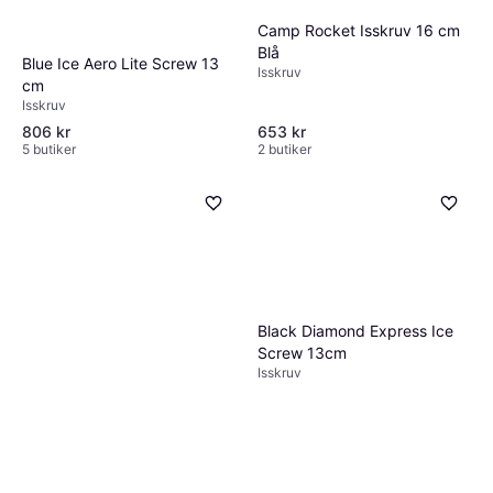
Camp Rocket Isskruv 16 cm
Blå
Blue Ice Aero Lite Screw 13
Isskruv
cm
Isskruv
806 kr
653 kr
5 butiker
2 butiker
Salewa Quick Screw 190mm
Isskruv
Black Diamond Express Ice
855 kr
Screw 13cm
3 butiker
Isskruv