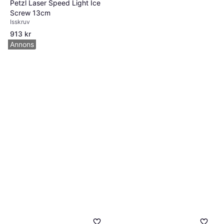
Petzl Laser Speed Light Ice
Screw 13cm
Isskruv
913 kr
4 butiker
Annons
Blue Ice Aero Isskruv 22 cm
Green
Isskruv
664 kr
5 butiker