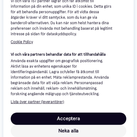
Vi och våra
157
partner lagrar och får åtkomst till
Lenovo Tab Plus 128GB
information på din enhet, som unika ID i cookies. Detta görs
11.5", Android 14
Lenovo Tab Plus WiFi, 11.5"
för att behandla personuppgifter. För att vidta dessa
åtgärder kräver vi ditt samtycke, som du kan ge via
2000x1200 IPS 90Hz, 128
banderoll-alternativen. Du kan när som helst hantera dina
GB, GPS, Android, 2 års
222 kr
preferenser och invända mot behandling baserat på legitimt
2 781 kr
garanti
Overclockers
intresse på sidan för dataskyddspolicy.
Från 958 kr/mån
9+ butiker
Cookie Policy
Vi och våra partners behandlar data för att tillhandahålla
Använda exakta uppgifter om geografisk positionering.
Aktivt läsa av enhetens egenskaper för
identifieringsändamål. Lagra och/eller få åtkomst till
information på en enhet. Mäta reklamprestanda. Använda
begränsade data för att välja reklam. Personanpassad
reklam och innehåll, reklam- och innehållsmätning,
forskning angående målgrupp och tjänsteutveckling.
Lenovo Idea Tab Pro
Lista över partner (leverantörer)
8/128GB WiFi 12.7" surfplatta
2 241 kr
Acceptera
Gå till Elgiganten
Neka alla