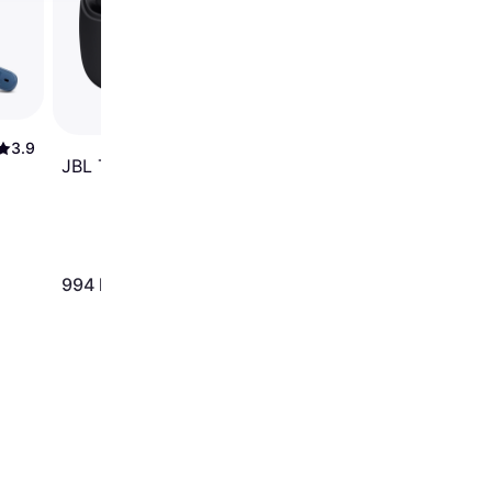
3.9
3.6
JBL Tune Buds Black
994 kr
761 kr