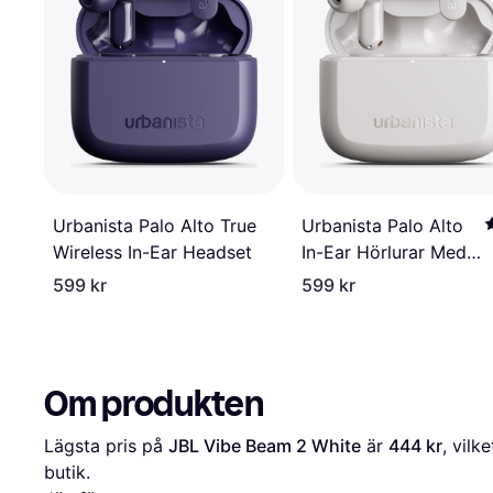
Urbanista Palo Alto
Urbanista Palo Alto True
In-Ear Hörlurar Med
Wireless In-Ear Headset
Adaptiv ANC
599 kr
599 kr
Om produkten
Lägsta pris på 
JBL Vibe Beam 2 White
 är 
444 kr
, vilk
butik.