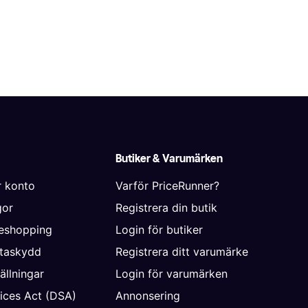
Butiker & Varumärken
r konto
Varför PriceRunner?
gor
Registrera din butik
neshopping
Login för butiker
ataskydd
Registrera ditt varumärke
ällningar
Login för varumärken
vices Act (DSA)
Annonsering