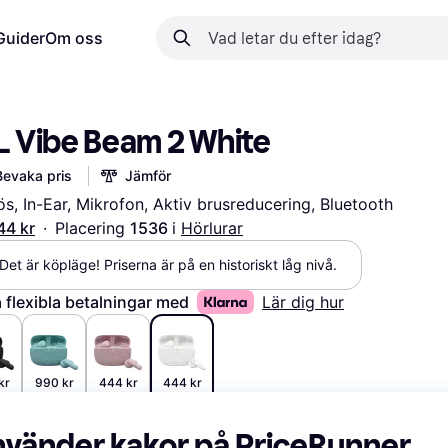
Guider
Om oss
L Vibe Beam 2 White
Bevaka pris
Jämför
ös, In-Ear, Mikrofon, Aktiv brusreducering, Bluetooth
44 kr
·
Placering 
1536 
i 
Hörlurar
Det är köpläge! Priserna är på en historiskt låg nivå.
 flexibla betalningar med
Lär dig hur
kr
990 kr
444 kr
444 kr
nvänder kakor på PriceRunner