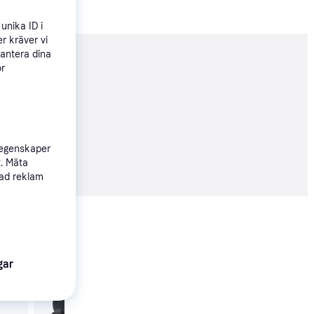
unika ID i
r kräver vi
hantera dina
nderad
ör
 till 16 aug
 egenskaper
44 kr
t. Mäta
sad reklam
Visa alla
gar
JBL Tune Buds White