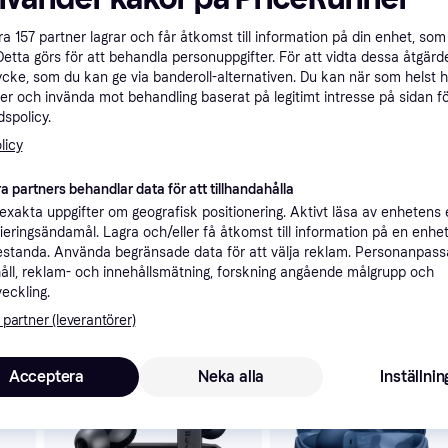
ner
åra
157
partner lagrar och får åtkomst till information på din enhet, som 
Detta görs för att behandla personuppgifter. För att vidta dessa åtgärde
ycke, som du kan ge via banderoll-alternativen. Du kan när som helst 
Rekomme
er och invända mot behandling baserat på legitimt intresse på sidan f
spolicy.
licy
Gäller
a partners behandlar data för att tillhandahålla
xakta uppgifter om geografisk positionering. Aktivt läsa av enhetens
4
990 kr
49 kr frakt
,
1-2 dagar
ifieringsändamål. Lagra och/eller få åtkomst till information på en enhe
standa. Använda begränsade data för att välja reklam. Personanpas
åll, reklam- och innehållsmätning, forskning angående målgrupp och
veckling.
 partner (leverantörer)
skulle intressera dig.
Acceptera
Neka alla
Inställnin
Trendande