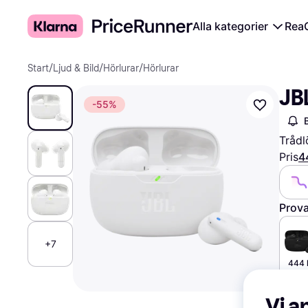
Alla kategorier
Rea
Start
/
Ljud & Bild
/
Hörlurar
/
Hörlurar
JB
-55%
Trådl
Pris
4
Prova
+7
444 
Vi a