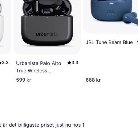
JBL Tune Beam Blue
3.3
3.3
Urbanista Palo Alto
True Wireless
Headphone
599 kr
668 kr
Microphone
et är det billigaste priset just nu hos 1 