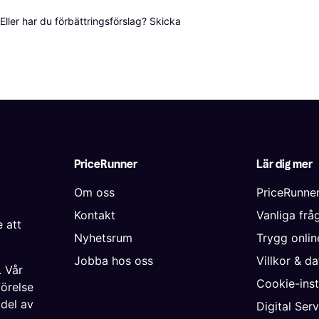
ller har du förbättringsförslag? Skicka 
PriceRunner
Lär dig mer
Om oss
PriceRunne
Kontakt
Vanliga frå
 att
Nyhetsrum
Trygg onli
Jobba hos oss
Villkor & d
. Vår
Cookie-inst
förelse
 del av
Digital Ser