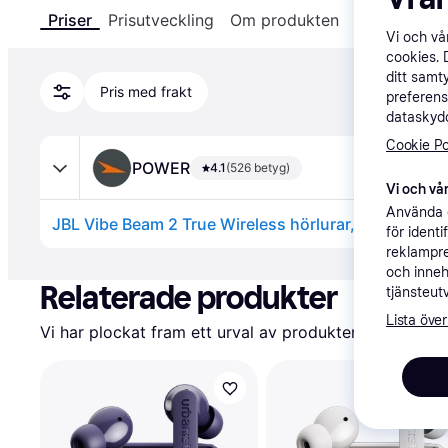
Priser
Prisutveckling
Om produkten
Specifikatio
Vi och v
cookies. 
ditt samt
Pris med frakt
preferens
dataskydd
Cookie Po
POWER
4.1
(526 betyg)
Vi och vår
Använda e
JBL Vibe Beam 2 True Wireless hörlurar, vita
för ident
reklampre
Annons
och inneh
Relaterade produkter
tjänsteut
Lista över
Vi har plockat fram ett urval av produkter som kanske 