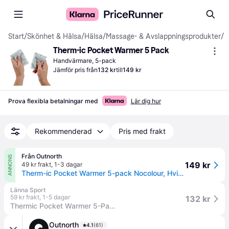
Start
/
Skönhet & Hälsa
/
Hälsa
/
Massage- & Avslappningsprodukter
/
H
Therm-ic Pocket Warmer 5 Pack
Handvärmare, 5-pack
Jämför pris från
132 kr
till
149 kr
Prova flexibla betalningar med
Lär dig hur
Rekommenderad
Pris med frakt
Från Outnorth
ANNONS
149 kr
49 kr frakt
,
1-3 dagar
Therm-ic Pocket Warmer 5-pack Nocolour, Hvit, OS
Länna Sport
59 kr frakt
,
1-5 dagar
132 kr
Thermic Pocket Warmer 5-Pack strl One Size
Outnorth
4.1
(61)