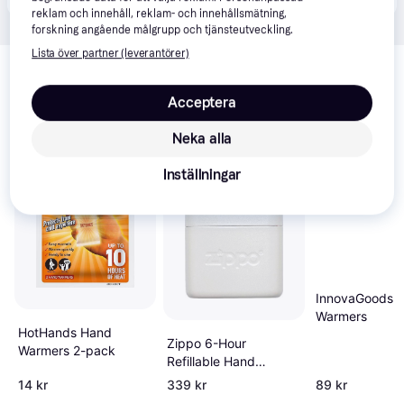
reklam och innehåll, reklam- och innehållsmätning,
forskning angående målgrupp och tjänsteutveckling.
Relaterade produkter
Lista över partner (leverantörer)
Vi har plockat fram ett urval av produkter som kanske skulle 
Acceptera
intressera dig.
Visa alla
Neka alla
Trendande
Inställningar
InnovaGoods 
Warmers
HotHands Hand
Zippo 6-Hour
Warmers 2-pack
Refillable Hand
Warmer
14 kr
339 kr
89 kr