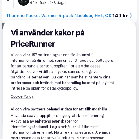
49 kr frakt
,
1-3 dagar
149 kr
Therm-ic Pocket Warmer 5-pack Nocolour, Hvit, OS
Annons
Vi använder kakor på
PriceRunner
Vi och våra
157
partner lagrar och får åtkomst till
information på din enhet, som unika ID i cookies. Detta görs
för att behandla personuppgifter. För att vidta dessa
åtgärder kräver vi ditt samtycke, som du kan ge via
banderoll-alternativen. Du kan när som helst hantera dina
preferenser och invända mot behandling baserat på legitimt
intresse på sidan för dataskyddspolicy.
Cookie Policy
Vi och våra partners behandlar data för att tillhandahålla
Använda exakta uppgifter om geografisk positionering.
Aktivt läsa av enhetens egenskaper för
identifieringsändamål. Lagra och/eller få åtkomst till
Produkten finns även hos 
2
butiker
 som valt att inte 
information på en enhet. Mäta reklamprestanda. Använda
Visa alla
samarbeta med PriceRunner.
begränsade data för att välja reklam. Personanpassad