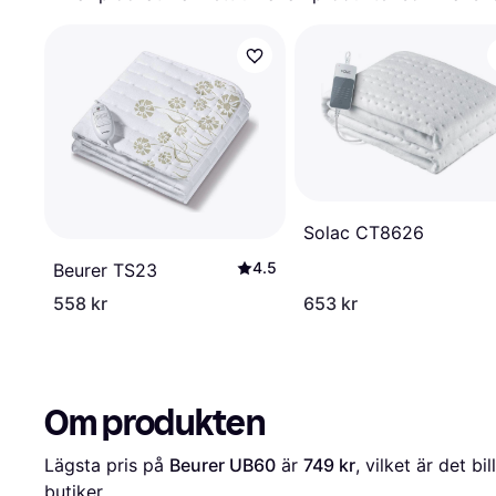
Solac CT8626
4.5
Beurer TS23
558 kr
653 kr
Om produkten
Lägsta pris på 
Beurer UB60
 är 
749 kr
, vilket är det bi
butiker.