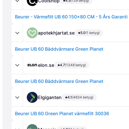
Coolshop
4.5
(139 betyg)
Beurer - Värmefilt UB 60 150x80 CM - 5 Års Garanti
apotekhjartat.se
5.0
(1 betyg)
Beurer UB 60 Bäddvärmare Green Planet
Annons
elon.se
4.7
(1348 betyg)
Beurer UB 60 Bäddvärmare Green Planet
Elgiganten
4.1
(4634 betyg)
Beurer UB 60 Green Planet värmefilt 30036