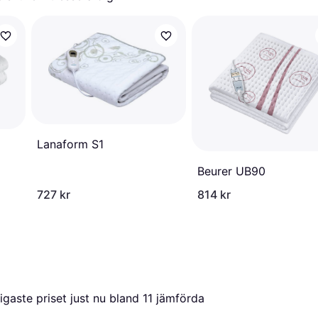
Lanaform S1
Beurer UB90
727 kr
814 kr
lligaste priset just nu bland 
11
 jämförda 