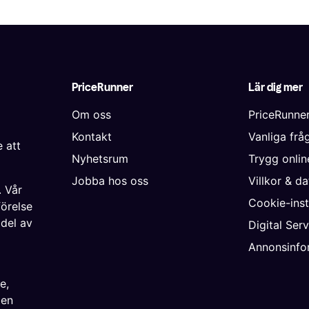
PriceRunner
Lär dig mer
Om oss
PriceRunne
Kontakt
Vanliga frå
 att
Nyhetsrum
Trygg onli
Jobba hos oss
Villkor & d
. Vår
Cookie-inst
förelse
 del av
Digital Ser
Annonsinfo
ke
,
ien