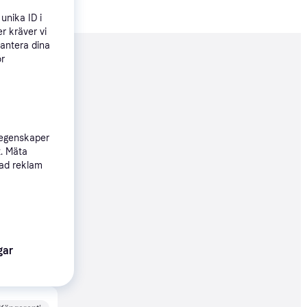
unika ID i
r kräver vi
hantera dina
ör
nderad
59 kr
 egenskaper
t. Mäta
Köpgaranti
sad reklam
49 kr
gar
59 kr