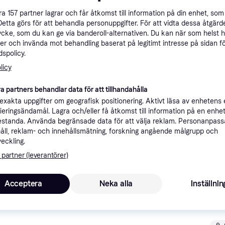
ner
åra
157
partner lagrar och får åtkomst till information på din enhet, som 
Detta görs för att behandla personuppgifter. För att vidta dessa åtgärde
ycke, som du kan ge via banderoll-alternativen. Du kan när som helst 
er och invända mot behandling baserat på legitimt intresse på sidan f
Rekomme
spolicy.
licy
7
Fri frakt
,
0-2 dagar
a partners behandlar data för att tillhandahålla
xakta uppgifter om geografisk positionering. Aktivt läsa av enhetens
ifieringsändamål. Lagra och/eller få åtkomst till information på en enhe
standa. Använda begränsade data för att välja reklam. Personanpas
åll, reklam- och innehållsmätning, forskning angående målgrupp och
7
·
Lägst pris
49 kr frakt
,
8-9 dagar
veckling.
 partner (leverantörer)
Acceptera
Neka alla
Inställnin
7
Fri frakt
,
0-2 dagar