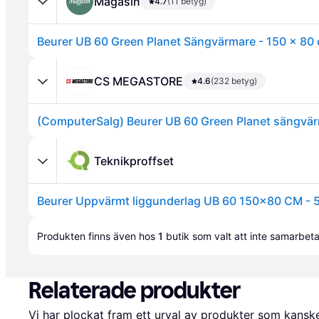
Magasin
4.7
(11 betyg)
CS MEGASTORE
4.6
(232 betyg)
Annons
Teknikproffset
Beurer Uppvärmt liggunderlag UB 60 150x80 CM - 5 
Produkten finns även hos 
1
butik
 som valt att inte samarbet
Relaterade produkter
Vi har plockat fram ett urval av produkter som kanske 