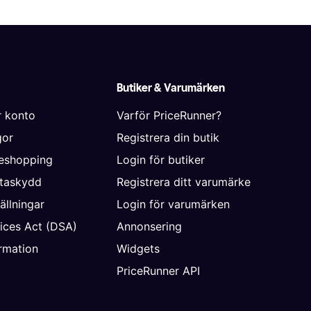
Butiker & Varumärken
r konto
Varför PriceRunner?
gor
Registrera din butik
neshopping
Login för butiker
ataskydd
Registrera ditt varumärke
ällningar
Login för varumärken
vices Act (DSA)
Annonsering
rmation
Widgets
PriceRunner API