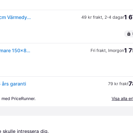
1 6
Beurer UB 60 Green Planet Sängvärmare - 150 x 80 cm Värmedynor Från Magasin - Hvid (150 x 80 cm)
49 kr frakt
,
2-4 dagar
1 7
(ComputerSalg) Beurer UB 60 Green Planet sängvärmare 150x80 cm
Fri frakt
,
Imorgon
7
års garanti
79 kr frakt
a med PriceRunner.
Visa alla 
skulle intressera dig.