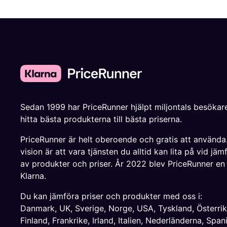
Sedan 1999 har PriceRunner hjälpt miljontals besökare
hitta bästa produkterna till bästa priserna.
PriceRunner är helt oberoende och gratis att använda
vision är att vara tjänsten du alltid kan lita på vid jäm
av produkter och priser. År 2022 blev PriceRunner en
Klarna.
Du kan jämföra priser och produkter med oss i:
Danmark
,
UK
,
Sverige
,
Norge
,
USA
,
Tyskland
,
Österri
Finland
,
Frankrike
,
Irland
,
Italien
,
Nederländerna
,
Span