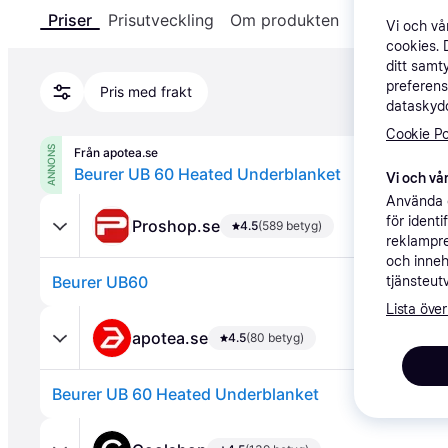
Priser
Prisutveckling
Om produkten
Specifikatio
Vi och v
cookies. 
ditt samt
preferens
Pris med frakt
dataskydd
Cookie Po
ANNONS
Från apotea.se
Beurer UB 60 Heated Underblanket
Vi och vår
Använda e
för ident
Proshop.se
4.5
(589 betyg)
reklampre
och inneh
Beurer UB60
tjänsteut
Lista över
apotea.se
4.5
(80 betyg)
Beurer UB 60 Heated Underblanket