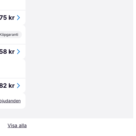
75 kr
Köpgaranti
58 kr
82 kr
erbjudanden
Visa alla