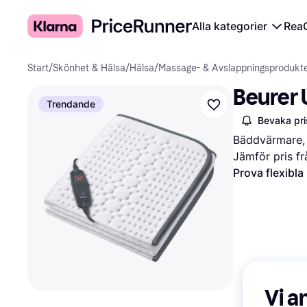
Alla kategorier
Rea
Start
/
Skönhet & Hälsa
/
Hälsa
/
Massage- & Avslappningsprodukt
Beurer
Trendande
Bevaka pri
Bäddvärmare, 
Jämför pris fr
Prova flexibla
Vi a