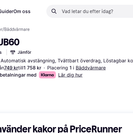
Guider
Om oss
er
/
Bäddvärmare
 UB60
s
Jämför
Automatisk avstängning, Tvättbart överdrag, Löstagbar ko
ån
749 kr
till
1 758 kr
·
Placering 
1 
i 
Bäddvärmare
 betalningar med
Lär dig hur
nvänder kakor på PriceRunner