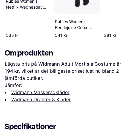
Rubies Women's
Netflix Wednesday
Black Rave'n Dance
Costume
Rubies Women's
Beetlejuice Corset
Costume
535 kr
541 kr
381 kr
Om produkten
Lägsta pris på 
Widmann Adult Mortisia Costume
 är 
194 kr
, vilket är det billigaste priset just nu bland 
2
jämförda butiker.
Jämför:
Widmann Maskeradkläder
Widmann Dräkter & Kläder
Specifikationer