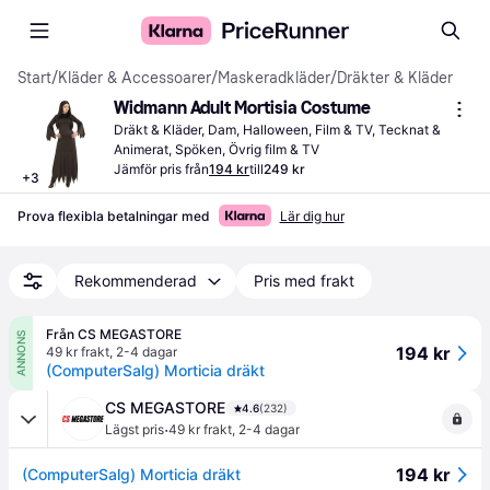
Start
/
Kläder & Accessoarer
/
Maskeradkläder
/
Dräkter & Kläder
Widmann Adult Mortisia Costume
Dräkt & Kläder, Dam, Halloween, Film & TV, Tecknat & 
Animerat, Spöken, Övrig film & TV
Jämför pris från
194 kr
till
249 kr
+
3
Prova flexibla betalningar med
Lär dig hur
Rekommenderad
Pris med frakt
Från CS MEGASTORE
ANNONS
194 kr
49 kr frakt
,
2-4 dagar
(ComputerSalg) Morticia dräkt
CS MEGASTORE
4.6
(232)
·
Lägst pris
49 kr frakt
,
2-4 dagar
194 kr
(ComputerSalg) Morticia dräkt