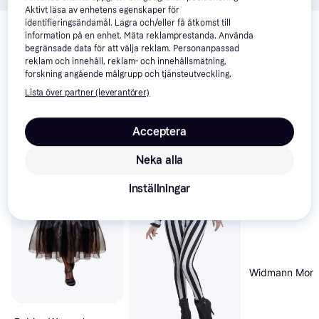
Aktivt läsa av enhetens egenskaper för
Relaterade produkter
identifieringsändamål. Lagra och/eller få åtkomst till
information på en enhet. Mäta reklamprestanda. Använda
Vi har plockat fram ett urval av produkter som kanske skulle 
begränsade data för att välja reklam. Personanpassad
intressera dig.
Visa alla
reklam och innehåll, reklam- och innehållsmätning,
forskning angående målgrupp och tjänsteutveckling.
Lista över partner (leverantörer)
Acceptera
Neka alla
Inställningar
Widmann Morti