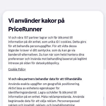
Vi använder kakor på
PriceRunner
Vi och våra
157
partner lagrar och får åtkomst till
information på din enhet, som unika ID i cookies. Detta görs
för att behandla personuppgifter. För att vidta dessa
åtgärder kräver vi ditt samtycke, som du kan ge via
banderoll-alternativen. Du kan när som helst hantera dina
preferenser och invända mot behandling baserat på legitimt
intresse på sidan för dataskyddspolicy.
Cookie Policy
Relaterade produkter
Vi och våra partners behandlar data för att tillhandahålla
Vi har plockat fram ett urval av produkter som kanske skulle 
Använda exakta uppgifter om geografisk positionering.
intressera dig.
Visa alla
Aktivt läsa av enhetens egenskaper för
identifieringsändamål. Lagra och/eller få åtkomst till
information på en enhet. Mäta reklamprestanda. Använda
Trendande
begränsade data för att välja reklam. Personanpassad
reklam och innehåll, reklam- och innehållsmätning,