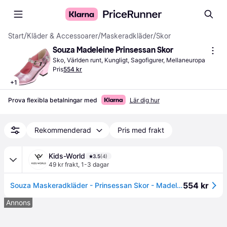
Start
/
Kläder & Accessoarer
/
Maskeradkläder
/
Skor
Souza Madeleine Prinsessan Skor
Sko, Världen runt, Kungligt, Sagofigurer, Mellaneuropa
Pris
554 kr
+
1
Prova flexibla betalningar med
Lär dig hur
Rekommenderad
Pris med frakt
Kids-World
3.5
(4)
49 kr frakt
,
1-3 dagar
554 kr
Souza Maskeradkläder - Prinsessan Skor - Madeleine - Rosa - Souza - 25 - Maskeradkläder
Annons