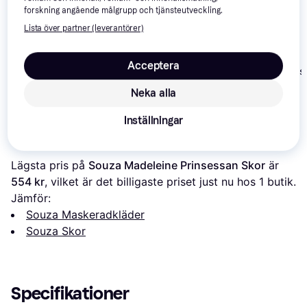
forskning angående målgrupp och tjänsteutveckling.
Lista över partner (leverantörer)
Acceptera
Pippi Pippi
Rubies Disney Snövit
Splendid Prins
Longstocking Boots
Skor Barn
Neka alla
69 kr
179 kr
129 kr
Inställningar
Om produkten
Lägsta pris på 
Souza Madeleine Prinsessan Skor
 är 
554 kr
, vilket är det billigaste priset just nu hos 1 butik.
Jämför:
Souza Maskeradkläder
Souza Skor
Specifikationer