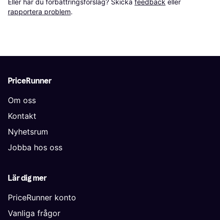
Eller har du förbättringsförslag? Skicka 
feedback
 eller 
rapportera problem
.
PriceRunner
Om oss
Kontakt
Nyhetsrum
Jobba hos oss
Lär dig mer
PriceRunner konto
Vanliga frågor