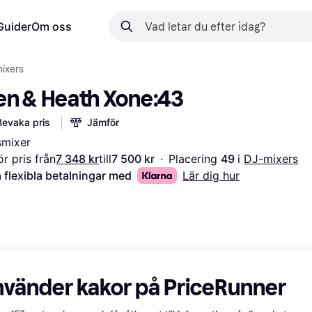
Guider
Om oss
ixers
len & Heath Xone:43
Bevaka pris
Jämför
smixer
r pris från
7 348 kr
till
7 500 kr
·
Placering 
49 
i 
DJ-mixers
 flexibla betalningar med
Lär dig hur
nvänder kakor på PriceRunner