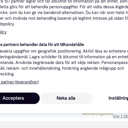
åra
157
partner lagrar och får åtkomst till information på din enhet, som 
ner
Detta görs för att behandla personuppgifter. För att vidta dessa åtgärde
ycke, som du kan ge via banderoll-alternativen. Du kan när som helst 
er och invända mot behandling baserat på legitimt intresse på sidan f
spolicy.
Rekomme
licy
a partners behandlar data för att tillhandahålla
7 
Fri frakt
,
Imorgon
xakta uppgifter om geografisk positionering. Aktivt läsa av enhetens
ifieringsändamål. Lagra och/eller få åtkomst till information på en enhe
standa. Använda begränsade data för att välja reklam. Personanpas
åll, reklam- och innehållsmätning, forskning angående målgrupp och
veckling.
7 3
·
Lägst pris
Fri frakt
,
Imorgon
 partner (leverantörer)
Acceptera
Neka alla
Inställnin
7 5
Beställningsvara
Eller 2 5