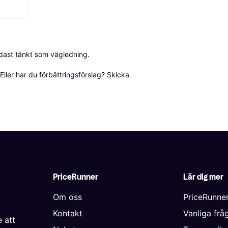
dast tänkt som vägledning.

ller har du förbättringsförslag? Skicka 
PriceRunner
Lär dig mer
Om oss
PriceRunne
Kontakt
Vanliga frå
 att