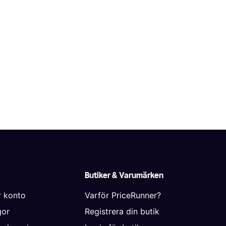
Butiker & Varumärken
r konto
Varför PriceRunner?
gor
Registrera din butik