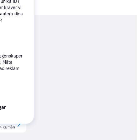
unika ID i
r kräver vi
hantera dina
ör
nderad
348 kr
 egenskaper
t. Mäta
sad reklam
48 kr
gar
00 kr
84 kr/mån