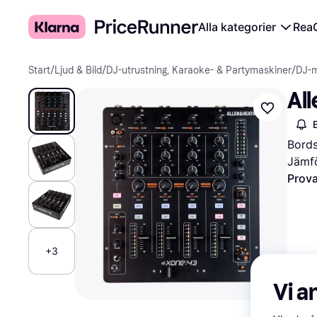
Alla kategorier
Rea
Start
/
Ljud & Bild
/
DJ-utrustning, Karaoke- & Partymaskiner
/
DJ-m
Al
Bord
Jämfö
Prova
+3
Vi a