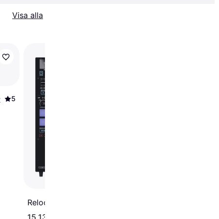
Visa alla
Behringer DJX750
5
2
Reloop Elite
15 139 kr
2 525 kr