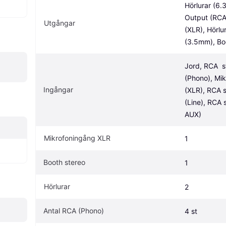
Hörlurar (6.
Output (RCA)
Utgångar
(XLR), Hörlur
(3.5mm), Bo
Jord, RCA  s
(Phono), Mik
Ingångar
(XLR), RCA s
(Line), RCA s
AUX)
Mikrofoningång XLR
1
Booth stereo
1
Hörlurar
2
Antal RCA (Phono)
4 st