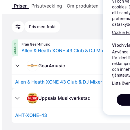
Vi och v
Priser
Prisutveckling
Om produkten
Specifikatio
cookies. 
ditt samt
preferens
dataskydd
Pris med frakt
Cookie Po
ANNONS
Från Gear4music
Vi och vår
Allen & Heath XONE 43 Club & DJ Mixer
Använda e
för ident
reklampre
Gear4music
och inneh
tjänsteut
Allen & Heath XONE 43 Club & DJ Mixer
Lista över
Uppsala Musikverkstad
AHT-XONE-43
Annons