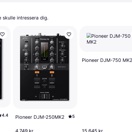
skulle intressera dig.
Pioneer DJM-750 MK
4.4
5
Pioneer DJM-250MK2
4 749 kr
15 645 kr