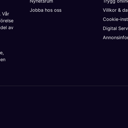
Nyhetsrum
Trygg onli
Jobba hos oss
Villkor & d
. Vår
Cookie-inst
förelse
 del av
Digital Ser
Annonsinfo
ke
,
ien