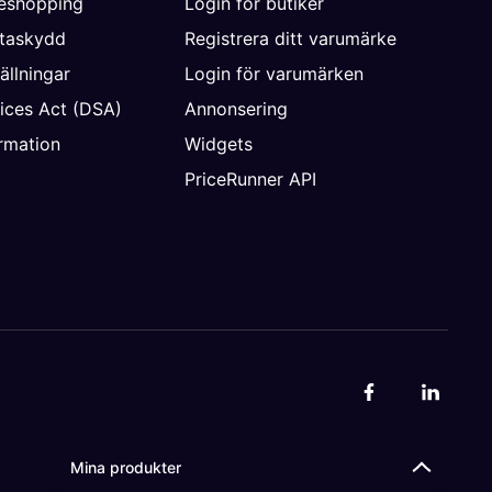
neshopping
Login för butiker
ataskydd
Registrera ditt varumärke
ällningar
Login för varumärken
vices Act (DSA)
Annonsering
rmation
Widgets
PriceRunner API
Mina produkter