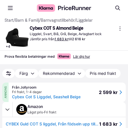
Start
/
Barn & Familj
/
Barnvagnstillbehör
/
Liggdelar
Cybex COT S Almond Beige
Liggdel, Svart, Blå, Grå, Beige, Avtagbart lock
Jämför pris från
1 683 kr
till
2 616 kr
+
4
Prova flexibla betalningar med
Lär dig hur
Färg
Rekommenderad
Pris med frakt
Från Jollyroom
ANNONS
2 599 kr
Fri frakt
,
1-4 dagar
Cybex Cot S Liggdel, Seashell Beige
Amazon
·
Lägst pris
Fri frakt
1 683 kr
CYBEX Guld COT S liggdel, Från födseln upp till ca 6 månader (max. 9 kg), För CYBEX AVI Spin och Eezy S Twist +2, Almond Beige