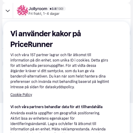
Jollyroom
3.8
(130)
Fri frakt
,
1-4 dagar
2 599 kr
Cybex Cot S Liggdel, Seashell Beige
Vi använder kakor på
Pyret & Snäckan
PriceRunner
Fri frakt
2 599 kr
Vi och våra
157
partner lagrar och får åtkomst till
Cybex COT S liggdel Moon Black - Svart
Eller 895 kr/mån
information på din enhet, som unika ID i cookies. Detta görs
för att behandla personuppgifter. För att vidta dessa
Kids-World
3.5
(4)
åtgärder kräver vi ditt samtycke, som du kan ge via
Fri frakt
,
1-3 dagar
banderoll-alternativen. Du kan när som helst hantera dina
preferenser och invända mot behandling baserat på legitimt
2 616 kr
Cybex Liggdel - Cot S Avi spin - Mandel Beige - Cybex - One Size - Liggdel
intresse på sidan för dataskyddspolicy.
Cookie Policy
Relaterade produkter
Vi och våra partners behandlar data för att tillhandahålla
Använda exakta uppgifter om geografisk positionering.
Vi har plockat fram ett urval av produkter som kanske skulle 
Aktivt läsa av enhetens egenskaper för
intressera dig.
Visa alla
identifieringsändamål. Lagra och/eller få åtkomst till
information på en enhet. Mäta reklamprestanda. Använda