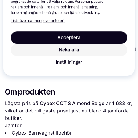
begränsade data för att välja reklam. Personanpassad
Trendande
reklam och innehåll, reklam- och innehållsmätning,
forskning angående målgrupp och tjänsteutveckling.
Lista över partner (leverantörer)
Acceptera
Cybex Cot S Lux
Cybex Cot S L
Neka alla
Britax Britax Rio
Moon Black
Blue
Liggdel Lux Soft
Inställningar
Taupe Beige Sand
2 396 kr
2 995 kr
2 399 kr
Från 423 kr/mån
Från 529 kr/mån
Om produkten
Lägsta pris på 
Cybex COT S Almond Beige
 är 
1 683 kr
, 
vilket är det billigaste priset just nu bland 
4
 jämförda 
butiker.
Jämför:
Cybex Barnvagnstillbehör