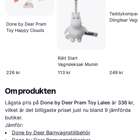
Teddykompani
Diinglisar Vag
Done by Deer Pram
Kanin & Kossa
Toy Happy Clouds
Rätt Start
Vagnsleksak Mumin
226 kr
113 kr
249 kr
Om produkten
Lägsta pris på 
Done by Deer Pram Toy Lalee
 är 
336 kr
, 
vilket är det billigaste priset just nu bland 
9
 jämförda 
butiker.
Jämför:
Done by Deer Barnvagnstillbehör
Done by Deer Barnvagnsleksaker