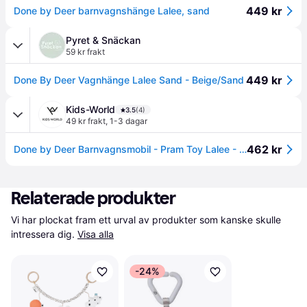
449 kr
Done by Deer barnvagnshänge Lalee, sand
Pyret & Snäckan
59 kr frakt
449 kr
Done By Deer Vagnhänge Lalee Sand - Beige/Sand
Kids-World
3.5
(4)
49 kr frakt
,
1-3 dagar
462 kr
Done by Deer Barnvagnsmobil - Pram Toy Lalee - Sand - Done by Deer - One Size - Barnvagnsmobil
Relaterade produkter
Vi har plockat fram ett urval av produkter som kanske skulle 
intressera dig.
Visa alla
-24%