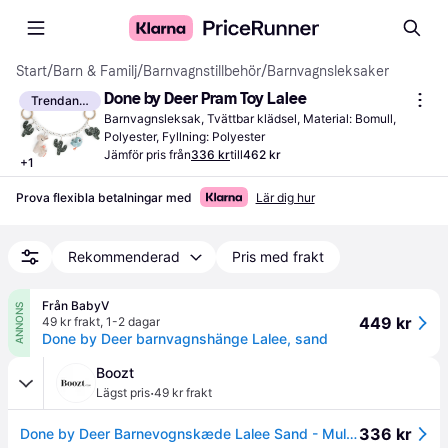
Start
/
Barn & Familj
/
Barnvagnstillbehör
/
Barnvagnsleksaker
Done by Deer Pram Toy Lalee
Trendande
Barnvagnsleksak, Tvättbar klädsel, Material: Bomull, 
Polyester, Fyllning: Polyester
Jämför pris från
336 kr
till
462 kr
+
1
Prova flexibla betalningar med
Lär dig hur
Rekommenderad
Pris med frakt
Från BabyV
ANNONS
449 kr
49 kr frakt
,
1-2 dagar
Done by Deer barnvagnshänge Lalee, sand
Boozt
·
Lägst pris
49 kr frakt
336 kr
Done by Deer Barnevognskæde Lalee Sand - Multi/patterned - 47X 14 cm