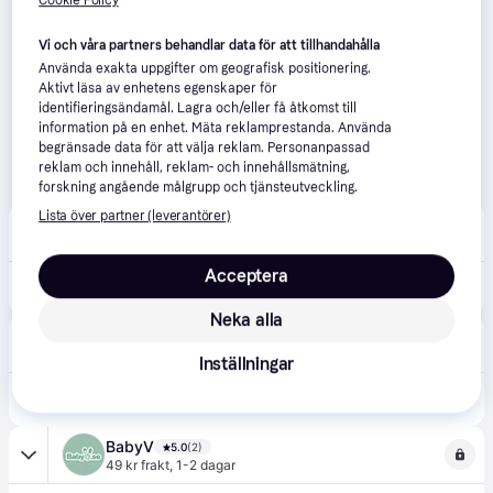
Cookie Policy
Vi och våra partners behandlar data för att tillhandahålla
Använda exakta uppgifter om geografisk positionering.
Aktivt läsa av enhetens egenskaper för
identifieringsändamål. Lagra och/eller få åtkomst till
information på en enhet. Mäta reklamprestanda. Använda
begränsade data för att välja reklam. Personanpassad
reklam och innehåll, reklam- och innehållsmätning,
forskning angående målgrupp och tjänsteutveckling.
Lista över partner (leverantörer)
Jollyroom
3.8
(130)
69 kr frakt
,
1-4 dagar
Acceptera
399 kr
Done By Deer Lalee Barnvagnsleksak, Sand
Neka alla
BabySam
4.9
(11)
39 kr frakt
,
1-4 dagar
Inställningar
459 kr
Barnvagnshänge Lalee Sand
BabyV
5.0
(2)
49 kr frakt
,
1-2 dagar