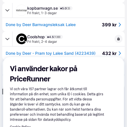
kopbarnvagn.se
5.0
(3)
Fri frakt
,
1-3 dagar
399 kr
Done by Deer Barnvagnsleksak Lalee
Coolshop
4.5
(139)
Fri frakt
,
2-4 dagar
432 kr
Done by Deer - Pram toy Lalee Sand (4223439)
Bonti AB
5.0
(1)
Vi använder kakor på
49 kr frakt
PriceRunner
399 kr
Done by Deer Barnvagnshänge Lalee Sand
Vi och våra
157
partner lagrar och får åtkomst till
Annons
information på din enhet, som unika ID i cookies. Detta görs
för att behandla personuppgifter. För att vidta dessa
åtgärder kräver vi ditt samtycke, som du kan ge via
banderoll-alternativen. Du kan när som helst hantera dina
preferenser och invända mot behandling baserat på legitimt
intresse på sidan för dataskyddspolicy.