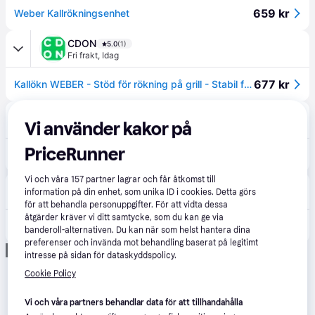
659 kr
Weber Kallrökningsenhet
CDON
5.0
(1)
Fri frakt
,
Idag
677 kr
Kallökn WEBER - Stöd för rökning på grill - Stabil förbränning 8/10 timmar - Svart
Sommarboden
Vi använder kakor på
Fri frakt
,
3-10 dagar
PriceRunner
749 kr
Kallrökningsenhet
Vi och våra
157
partner lagrar och får åtkomst till
Hylte Jakt & Lantman
4.8
(284)
information på din enhet, som unika ID i cookies. Detta görs
89 kr frakt
,
1-2 dagar
för att behandla personuppgifter. För att vidta dessa
åtgärder kräver vi ditt samtycke, som du kan ge via
749 kr
Weber Kallrökningsenhet 17636
banderoll-alternativen. Du kan när som helst hantera dina
preferenser och invända mot behandling baserat på legitimt
Annons
intresse på sidan för dataskyddspolicy.
Cookie Policy
Vi och våra partners behandlar data för att tillhandahålla