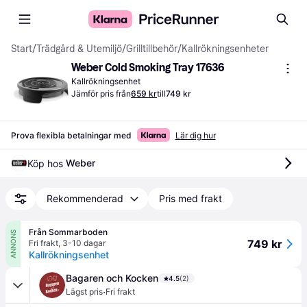
Start
/
Trädgård & Utemiljö
/
Grilltillbehör
/
Kallrökningsenheter
Weber Cold Smoking Tray 17636
Kallrökningsenhet
Jämför pris från
659 kr
till
749 kr
Prova flexibla betalningar med
Lär dig hur
Weber
Köp hos 
Rekommenderad
Pris med frakt
Från Sommarboden
ANNONS
749 kr
Fri frakt
,
3-10 dagar
Kallrökningsenhet
Bagaren och Kocken
4.5
(2)
·
Lägst pris
Fri frakt