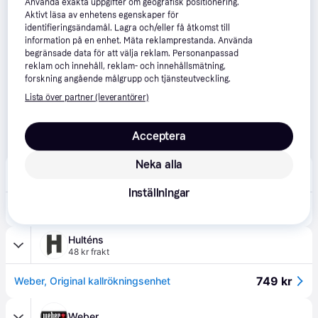
Använda exakta uppgifter om geografisk positionering.
Aktivt läsa av enhetens egenskaper för
identifieringsändamål. Lagra och/eller få åtkomst till
information på en enhet. Mäta reklamprestanda. Använda
begränsade data för att välja reklam. Personanpassad
reklam och innehåll, reklam- och innehållsmätning,
forskning angående målgrupp och tjänsteutveckling.
Lista över partner (leverantörer)
Acceptera
Neka alla
Duab
4.5
(54)
89 kr frakt
,
1-2 dagar
Inställningar
749 kr
Weber Kallrökningsenhet 17636
Hulténs
48 kr frakt
749 kr
Weber, Original kallrökningsenhet
Weber