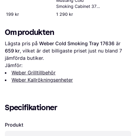
Mustang Cold
Smoking Cabinet 37 x
32 cm
199 kr
1 290 kr
Om produkten
Lägsta pris på 
Weber Cold Smoking Tray 17636
 är 
659 kr
, vilket är det billigaste priset just nu bland 
7
jämförda butiker.
Jämför:
Weber Grilltillbehör
Weber Kallrökningsenheter
Specifikationer
Produkt