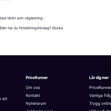
dast tänkt som vägledning.

ller har du förbättringsförslag? Skicka 
PriceRunner
Lär dig mer
Om oss
PriceRunne
Kontakt
Vanliga frå
 att
Nyhetsrum
Trygg onli