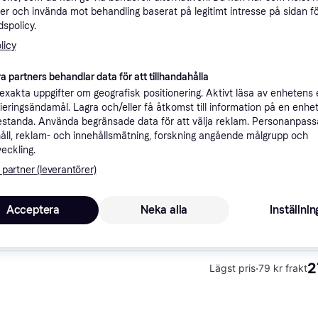
ner
er och invända mot behandling baserat på legitimt intresse på sidan f
spolicy.
licy
Rekomme
a partners behandlar data för att tillhandahålla
xakta uppgifter om geografisk positionering. Aktivt läsa av enhetens
2
99 kr frakt
,
3-10 dagar
ifieringsändamål. Lagra och/eller få åtkomst till information på en enhe
standa. Använda begränsade data för att välja reklam. Personanpas
åll, reklam- och innehållsmätning, forskning angående målgrupp och
veckling.
 partner (leverantörer)
2
·
Lägst pris
99 kr frakt
,
3-10 dagar
Acceptera
Neka alla
Inställnin
2
·
Lägst pris
79 kr frakt