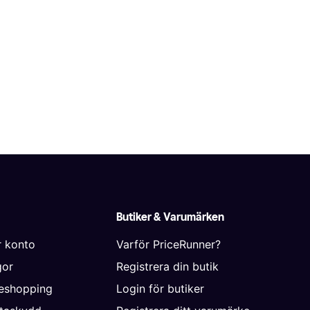
Butiker & Varumärken
r konto
Varför PriceRunner?
gor
Registrera din butik
neshopping
Login för butiker