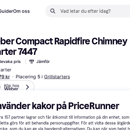
Guider
Om oss
ber Compact Rapidfire Chimney 
arter 7447
Bevaka pris
Jämför
tarter
79 kr
·
Placering 
5 
i 
Grillstarters
Köp hos 
Weber
 flexibla betalningar med
Lär dig hur
nvänder kakor på PriceRunner
åra
157
partner lagrar och får åtkomst till information på din enhet, som 
Detta görs för att behandla personuppgifter. För att vidta dessa åtgärde
ycke, som du kan ge via banderoll-alternativen. Du kan när som helst 