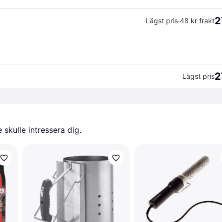
2
·
Lägst pris
48 kr frakt
2
Lägst pris
skulle intressera dig.