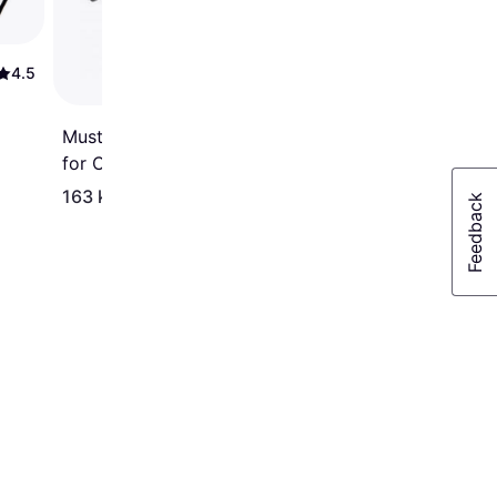
4.5
Mustang Chimney Starter
for Charcoal 218140
163 kr
205 kr