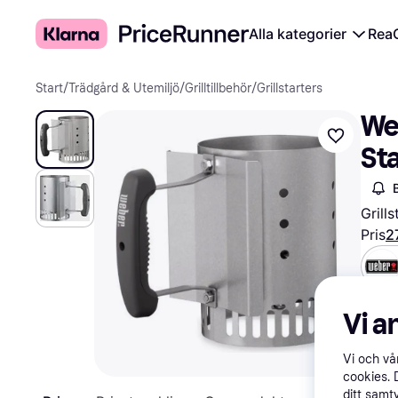
Alla kategorier
Rea
Start
/
Trädgård & Utemiljö
/
Grilltillbehör
/
Grillstarters
We
St
Grills
Pris
2
Prova
Vi a
Vi och v
cookies. 
ditt samt