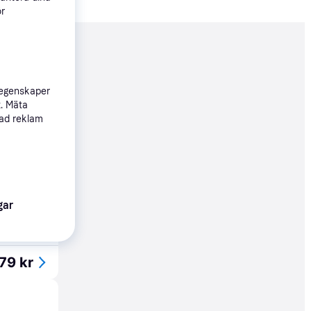
ör
nderad
 egenskaper
79 kr
t. Mäta
sad reklam
79 kr
gar
79 kr