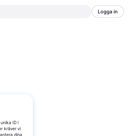
Logga in
Annons
Annons
unika ID i
r kräver vi
hantera dina