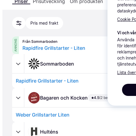
Priser
Prisutveckling
Om produkten
Specifikatio
preferens
dataskydd
Cookie Po
Pris med frakt
Vi och vår
Använda e
ANNONS
Från Sommarboden
för ident
Rapidfire Grillstarter - Liten
reklampre
och inneh
Sommarboden
tjänsteut
Lista över
Rapidfire Grillstarter - Liten
Bagaren och Kocken
4.5
(2 betyg)
Weber Grillstarter Liten
Hulténs