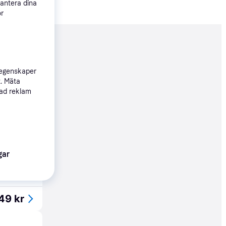
hantera dina
ör
nderad
 egenskaper
t. Mäta
49 kr
sad reklam
Köpgaranti
05 kr
gar
49 kr