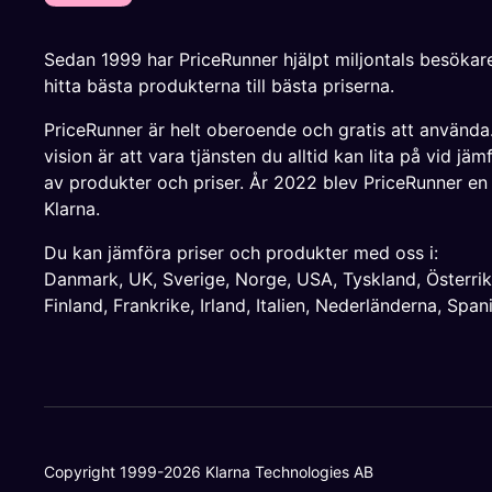
Sedan 1999 har PriceRunner hjälpt miljontals besökare
hitta bästa produkterna till bästa priserna.
PriceRunner är helt oberoende och gratis att använda
vision är att vara tjänsten du alltid kan lita på vid jäm
av produkter och priser. År 2022 blev PriceRunner en
Klarna.
Du kan jämföra priser och produkter med oss i:
Danmark
,
UK
,
Sverige
,
Norge
,
USA
,
Tyskland
,
Österri
Finland
,
Frankrike
,
Irland
,
Italien
,
Nederländerna
,
Span
Copyright 1999-2026 Klarna Technologies AB