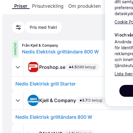
ditt samt
Priser
Prisutveckling
Om produkten
Specifikatio
preferens
dataskydd
Cookie Po
Pris med frakt
Vi och vår
Använda e
ANNONS
Från Kjell & Company
för ident
Nedis Elektrisk grilltändare 800 W
reklampre
och inneh
tjänsteut
Proshop.se
4.5
(589 betyg)
Lista över
Nedis Elektrisk grill Starter
Kjell & Company
3.7
(3 betyg)
Nedis Elektrisk grilltändare 800 W