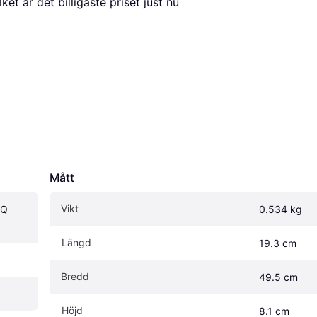
ilket är det billigaste priset just nu 
Mått
Vikt
Q 
0.534 kg
Längd
19.3 cm
Bredd
49.5 cm
Höjd
8.1 cm