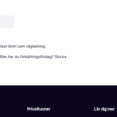
dast tänkt som vägledning.

ller har du förbättringsförslag? Skicka 
PriceRunner
Lär dig mer