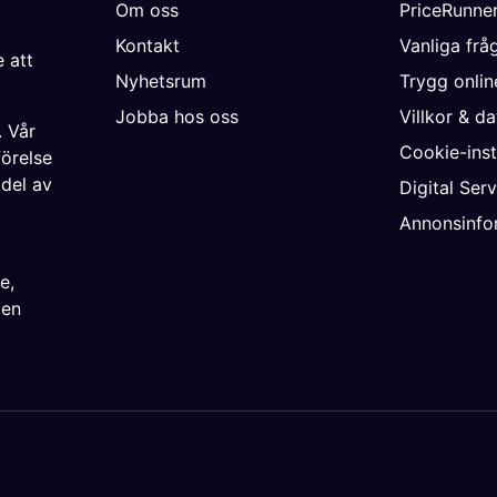
Om oss
PriceRunne
Kontakt
Vanliga frå
 att
Nyhetsrum
Trygg onli
Jobba hos oss
Villkor & d
. Vår
Cookie-inst
förelse
 del av
Digital Ser
Annonsinfo
ke
,
ien