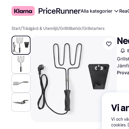
Alla kategorier
Rea
Start
/
Trädgård & Utemiljö
/
Grilltillbehör
/
Grillstarters
Ned
Grills
Jämfö
Prova
Vi a
Vi och v
cookies. 