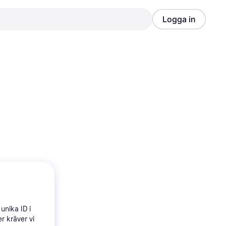
Logga in
Annons
Annons
unika ID i
r kräver vi