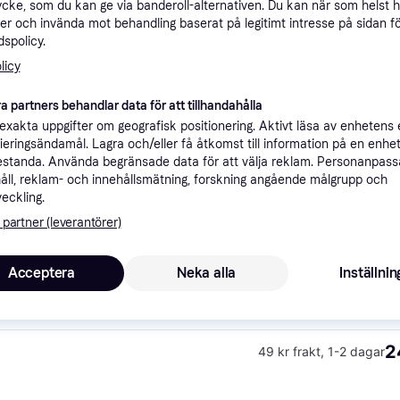
ycke, som du kan ge via banderoll-alternativen. Du kan när som helst 
ner
er och invända mot behandling baserat på legitimt intresse på sidan f
spolicy.
licy
Rekomme
a partners behandlar data för att tillhandahålla
xakta uppgifter om geografisk positionering. Aktivt läsa av enhetens
ifieringsändamål. Lagra och/eller få åtkomst till information på en enhe
2
49 kr frakt
,
1-2 dagar
standa. Använda begränsade data för att välja reklam. Personanpas
åll, reklam- och innehållsmätning, forskning angående målgrupp och
veckling.
 partner (leverantörer)
2
·
Lägst pris
49 kr frakt
,
9-10 dagar
Acceptera
Neka alla
Inställnin
2
49 kr frakt
,
1-2 dagar