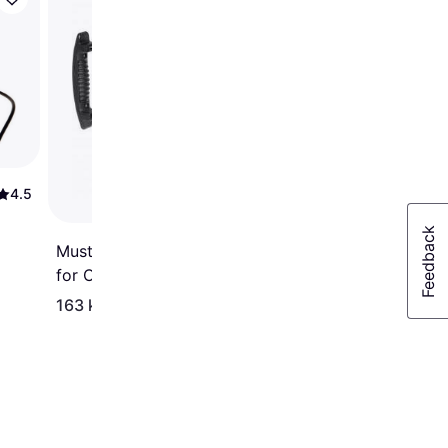
Weber Compact Rapid
Chimney Starter 7447
4.5
Mustang Chimney Starter
for Charcoal 218140
163 kr
279 kr