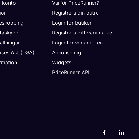
r konto
Varför PriceRunner?
gor
Registrera din butik
neshopping
Login för butiker
ataskydd
Registrera ditt varumärke
ällningar
Login för varumärken
vices Act (DSA)
Annonsering
rmation
Widgets
PriceRunner API