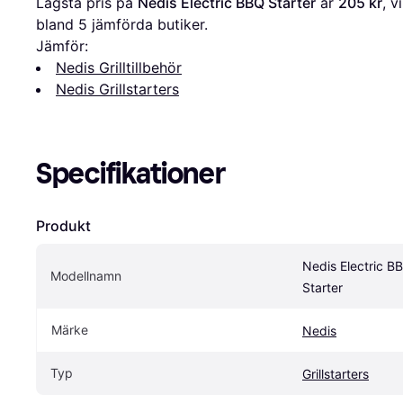
Lägsta pris på 
Nedis Electric BBQ Starter
 är 
205 kr
, v
bland 
5
 jämförda butiker.
Jämför:
Nedis Grilltillbehör
Nedis Grillstarters
Specifikationer
Produkt
Nedis Electric BB
Modellnamn
Starter
Märke
Nedis
Typ
Grillstarters