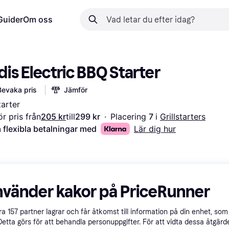
Guider
Om oss
is Electric BBQ Starter
Bevaka pris
Jämför
tarter
r pris från
205 kr
till
299 kr
·
Placering 
7 
i 
Grillstarters
 flexibla betalningar med
Lär dig hur
nvänder kakor på PriceRunner
åra
157
partner lagrar och får åtkomst till information på din enhet, som 
Detta görs för att behandla personuppgifter. För att vidta dessa åtgärde